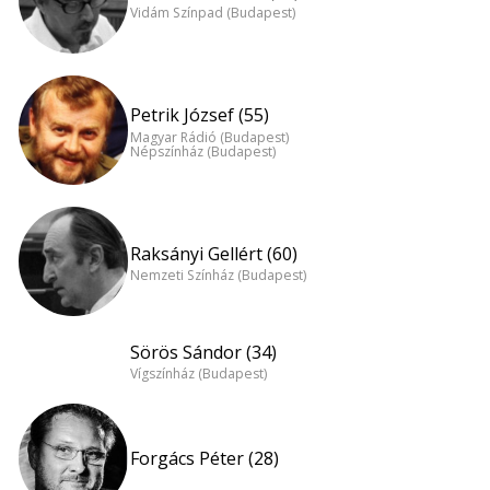
Vidám Színpad (Budapest)
Petrik József (55)
Magyar Rádió (Budapest)
Népszínház (Budapest)
Raksányi Gellért (60)
Nemzeti Színház (Budapest)
Sörös Sándor (34)
Vígszínház (Budapest)
Forgács Péter (28)