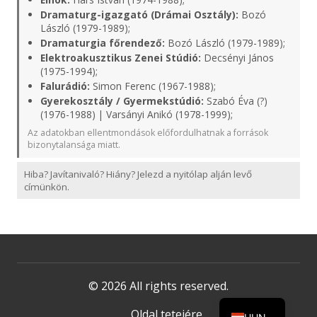
Dramaturg-igazgató (Drámai Osztály):
Bozó
László (1979-1989);
Dramaturgia főrendező:
Bozó László (1979-1989);
Elektroakusztikus Zenei Stúdió:
Decsényi János
(1975-1994);
Falurádió:
Simon Ferenc (1967-1988);
Gyerekosztály / Gyermekstúdió:
Szabó Éva (?)
(1976-1988) | Varsányi Anikó (1978-1999);
Az adatokban ellentmondások előfordulhatnak a források
bizonytalansága miatt.
Hiba? Javítanivaló? Hiány? Jelezd a nyitólap alján levő
címünkön.
© 2026 All rights reserved.
Oldal tetejére