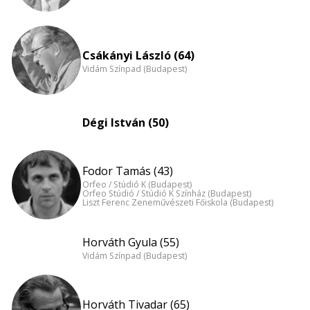
Csákányi László (64)
Vidám Színpad (Budapest)
Dégi István (50)
Fodor Tamás (43)
Orfeo / Stúdió K (Budapest)
Orfeo Stúdió / Stúdió K Színház (Budapest)
Liszt Ferenc Zeneművészeti Főiskola (Budapest)
Horváth Gyula (55)
Vidám Színpad (Budapest)
Horváth Tivadar (65)