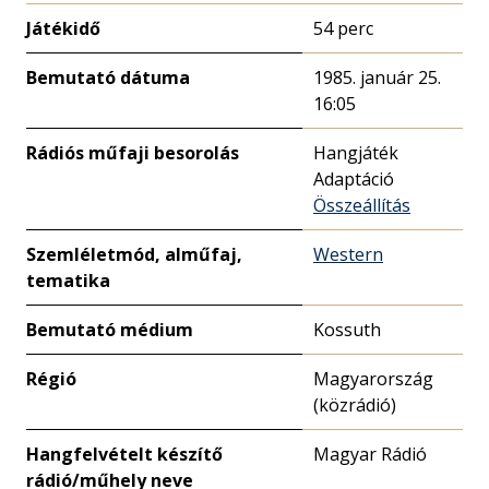
Játékidő
54 perc
Bemutató dátuma
1985. január 25.
16:05
Rádiós műfaji besorolás
Hangjáték
Adaptáció
Összeállítás
Szemléletmód, alműfaj,
Western
tematika
Bemutató médium
Kossuth
Régió
Magyarország
(közrádió)
Hangfelvételt készítő
Magyar Rádió
rádió/műhely neve