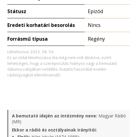
Státusz
Epizód
Eredeti korhatári besorolás
Nincs
Forrásmű típusa
Regény
Létrehozva: 2023. 08. 30.
Ez az oldal létrehozása óta még nem volt átnézve, ezért
lehetséges, hogy a szereposztás hiányos vagy a bemutató
dátuma valójában ismétlés. Kutatói használat esetén
rádióújságból ellenőrizendő.
A bemutató idején az intézmény neve:
Magyar Rádió
(MR)
Ekkor a rádió és osztályainak irányítói:
Elnök:
Hárs István (1974-1988);