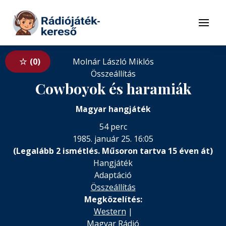
Tovább a navigációhoz
Tovább a tartalomhoz
Menü
0
Molnár László Miklós
Összeállítás
Cowboyok és haramiák
Magyar hangjáték
54 perc
1985. január 25. 16:05
(Legalább 2 ismétlés. Műsoron tartva 15 éven át)
Hangjáték
Adaptáció
Összeállítás
Megközelítés:
Western
|
Magyar Rádió