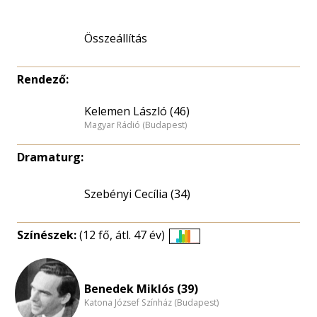
Összeállítás
Rendező:
Kelemen László (46)
Magyar Rádió (Budapest)
Dramaturg:
Szebényi Cecília (34)
Színészek:
(12 fő, átl. 47 év)
Életkori
eloszlás
nagyítása
Benedek Miklós (39)
Katona József Színház (Budapest)