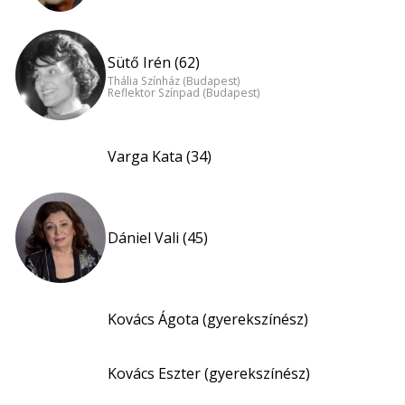
Sütő Irén (62)
Thália Színház (Budapest)
Reflektor Színpad (Budapest)
Varga Kata (34)
Dániel Vali (45)
Kovács Ágota (gyerekszínész)
Kovács Eszter (gyerekszínész)