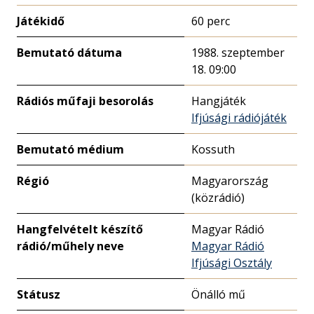
Játékidő
60 perc
Bemutató dátuma
1988. szeptember
18. 09:00
Rádiós műfaji besorolás
Hangjáték
Ifjúsági rádiójáték
Bemutató médium
Kossuth
Régió
Magyarország
(közrádió)
Hangfelvételt készítő
Magyar Rádió
rádió/műhely neve
Magyar Rádió
Ifjúsági Osztály
Státusz
Önálló mű