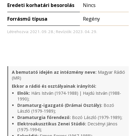
Eredeti korhatári besorolás
Nincs
Forrásmű típusa
Regény
Létrehozva: 2021. 09. 28.; Revíziók: 2023. 04. 29.
A bemutató idején az intézmény neve:
Magyar Rádió
(MR)
Ekkor a rádió és osztályainak irányítói:
Elnök:
Hárs István (1974-1988) | Hajdú István (1988-
1990);
Dramaturg-igazgató (Drámai Osztály):
Bozó
László (1979-1989);
Dramaturgia főrendező:
Bozó László (1979-1989);
Elektroakusztikus Zenei Stúdió:
Decsényi János
(1975-1994);
Falurádió:
Simon Ferenc (1967-1988);