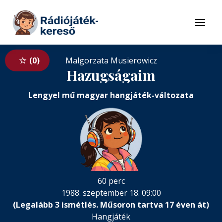
Tovább a navigációhoz
Tovább a tartalomhoz
Menü
0
Malgorzata Musierowicz
Hazugságaim
Lengyel mű magyar hangjáték-változata
60 perc
1988. szeptember 18. 09:00
(Legalább 3 ismétlés. Műsoron tartva 17 éven át)
Hangjáték