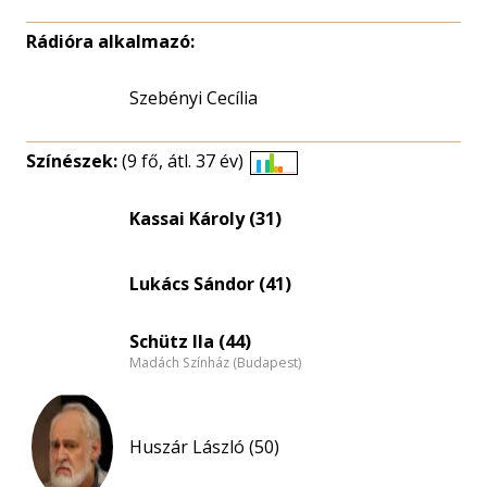
Rádióra alkalmazó:
Szebényi Cecília
Színészek:
(9 fő, átl. 37 év)
Életkori
eloszlás
Kassai Károly (31)
nagyítása
Lukács Sándor (41)
Schütz Ila (44)
Madách Színház (Budapest)
Huszár László (50)