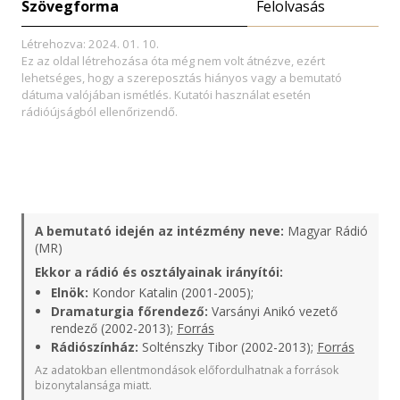
Szövegforma
Felolvasás
Létrehozva: 2024. 01. 10.
Ez az oldal létrehozása óta még nem volt átnézve, ezért
lehetséges, hogy a szereposztás hiányos vagy a bemutató
dátuma valójában ismétlés. Kutatói használat esetén
rádióújságból ellenőrizendő.
A bemutató idején az intézmény neve:
Magyar Rádió
(MR)
Ekkor a rádió és osztályainak irányítói:
Elnök:
Kondor Katalin (2001-2005);
Dramaturgia főrendező:
Varsányi Anikó vezető
rendező (2002-2013);
Forrás
Rádiószínház:
Solténszky Tibor (2002-2013);
Forrás
Az adatokban ellentmondások előfordulhatnak a források
bizonytalansága miatt.