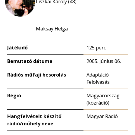
Liszkai Károly (48)
Maksay Helga
Játékidő
125 perc
Bemutató dátuma
2005. június 06.
Rádiós műfaji besorolás
Adaptáció
Felolvasás
Régió
Magyarország
(közrádió)
Hangfelvételt készítő
Magyar Rádió
rádió/műhely neve