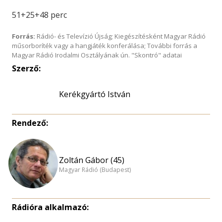
51+25+48 perc
Forrás:
Rádió- és Televízió Újság; Kiegészítésként Magyar Rádió
műsorboríték vagy a hangjáték konferálása; További forrás a
Magyar Rádió Irodalmi Osztályának ún. "Skontró" adatai
Szerző:
Kerékgyártó István
Rendező:
Zoltán Gábor (45)
Magyar Rádió (Budapest)
Rádióra alkalmazó: