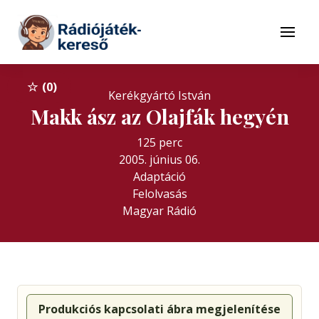
Tovább a navigációhoz
Tovább a tartalomhoz
Menü
0
Kerékgyártó István
Makk ász az Olajfák hegyén
125 perc
2005. június 06.
Adaptáció
Felolvasás
Magyar Rádió
Produkciós kapcsolati ábra megjelenítése