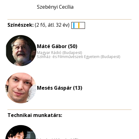
Szebényi Cecília
Színészek:
(2 fő, átl. 32 év)
Életkori
eloszlás
nagyítása
Máté Gábor (50)
Magyar Rádió (Budapest)
Színház- és Filmművészeti Egyetem (Budapest)
Mesés Gáspár (13)
Technikai munkatárs: