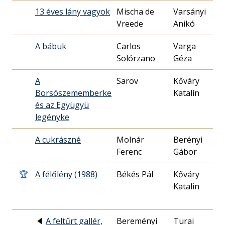
13 éves lány vagyok
Mischa de
Varsányi
19
Vreede
Anikó
10
A bábuk
Carlos
Varga
19
Solórzano
Géza
31
A
Sarov
Kőváry
19
Borsószememberke
Katalin
09
és az Együgyü
legényke
A cukrászné
Molnár
Berényi
19
Ferenc
Gábor
20
🏆
A félőlény (1988)
Békés Pál
Kőváry
19
Katalin
08
🔈
A feltűrt gallér,
Bereményi
Turai
20