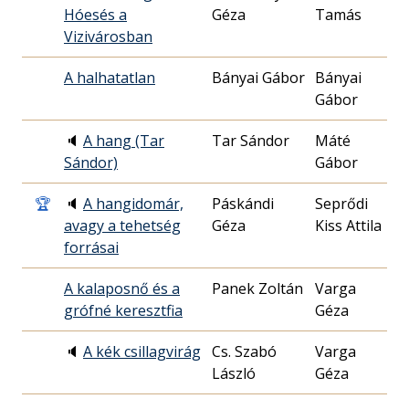
Hóesés a
Géza
Tamás
22
Vizivárosban
A halhatatlan
Bányai Gábor
Bányai
19
Gábor
30
🔈
A hang (Tar
Tar Sándor
Máté
19
Sándor)
Gábor
22
🏆
🔈
A hangidomár,
Páskándi
Seprődi
19
avagy a tehetség
Géza
Kiss Attila
08
forrásai
A kalaposnő és a
Panek Zoltán
Varga
19
grófné keresztfia
Géza
30
🔈
A kék csillagvirág
Cs. Szabó
Varga
19
László
Géza
10