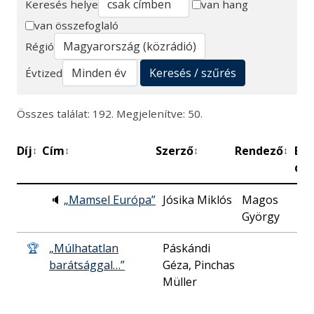
Keresés helye
van hang
van összefoglaló
Keresés
Régió
Keresés / szűrés
Évtized
Összes találat: 192. Megjelenítve: 50.
Díj
Cím
Szerző
Rendező
Be
↕
↕
↕
↕
dá
🔈
„Mamsel Európa”
Jósika Miklós
Magos
19
György
11
🏆
„Múlhatatlan
Páskándi
19
barátsággal…”
Géza, Pinchas
16
Müller