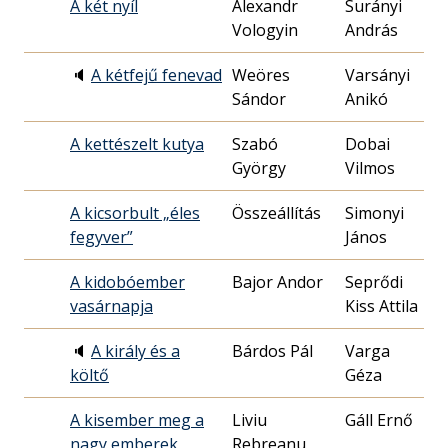
A két nyíl
Alexandr
Surányi
19
Vologyin
András
06
🔈
A kétfejű fenevad
Weöres
Varsányi
19
Sándor
Anikó
22
A kettészelt kutya
Szabó
Dobai
19
György
Vilmos
26
A kicsorbult „éles
Összeállítás
Simonyi
20
fegyver”
János
01
A kidobóember
Bajor Andor
Seprődi
19
vasárnapja
Kiss Attila
06
🔈
A király és a
Bárdos Pál
Varga
19
költő
Géza
17
A kisember meg a
Liviu
Gáll Ernő
19
nagy emberek
Rebreanu
27