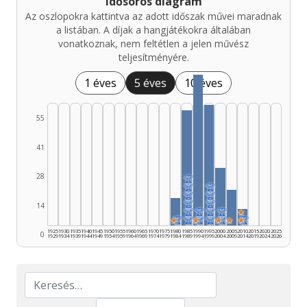
Idősoros diagram
Az oszlopokra kattintva az adott időszak művei maradnak
a listában. A díjak a hangjátékokra általában
vonatkoznak, nem feltétlen a jelen művész
teljesítményére.
1 éves
5 éves
10 éves
55
41
28
🏆
🏆
🏆
🏆
🏆
🏆
🏆
14
🏆
🏆
🏆
🏆
★
★
🏆
🏆
★
🏆
🏆
★
🏆
★
★
🏆
1925
1930
1935
1940
1945
1950
1955
1960
1965
1970
1975
1980
1985
1990
1995
2000
2005
2010
2015
2020
2025
0
1929
1934
1939
1944
1949
1954
1959
1964
1969
1974
1979
1984
1989
1994
1999
2004
2009
2014
2019
2024
2026