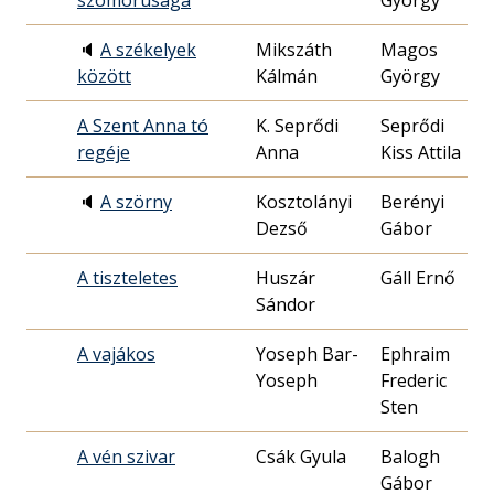
szomorúsága
György
06
🔈
A székelyek
Mikszáth
Magos
20
között
Kálmán
György
09
A Szent Anna tó
K. Seprődi
Seprődi
19
regéje
Anna
Kiss Attila
27
🔈
A szörny
Kosztolányi
Berényi
19
Dezső
Gábor
27
A tiszteletes
Huszár
Gáll Ernő
19
Sándor
22
A vajákos
Yoseph Bar-
Ephraim
19
Yoseph
Frederic
19
Sten
A vén szivar
Csák Gyula
Balogh
19
Gábor
01