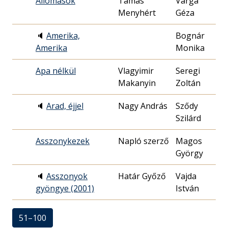
Állomások
Tamás
Varga
19
Menyhért
Géza
12
🔈
Amerika,
Bognár
20
Amerika
Monika
19
Apa nélkül
Vlagyimir
Seregi
19
Makanyin
Zoltán
11
🔈
Arad, éjjel
Nagy András
Sződy
20
Szilárd
06
Asszonykezek
Napló szerző
Magos
19
György
18
🔈
Asszonyok
Határ Győző
Vajda
20
gyöngye (2001)
István
04
51–100