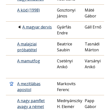
A köd (1998)
Gosztonyi
Máté
19
János
Gábor
24
🔈
A magyar dervis
Gyárfás
Gáll Ernő
19
Endre
14
A malajziai
Beatrice
Tasnádi
19
próbatétel
Saubin
Márton
09
A mamutfog
Csetényi
Varsányi
19
Anikó
Anikó
23
🏆
A mezítlábas
Markovits
19
apostol
Ferenc
12
A nagy pamflet
Mednyánszky
Papp
19
avagy a német
H. Elemér
Gábor
17