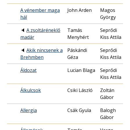
A vénember maga
John Arden
Magos
19
hál
György
20
🔈
A zsoltáréneklő
Tamás
Seprődi
19
madár
Menyhért
Kiss Attila
27
🔈
Akik nincsenek a
Páskándi
Seprődi
19
Brehmben
Géza
Kiss Attila
07
Áldozat
Lucian Blaga
Seprődi
19
Kiss Attila
10
Álkulcsok
Csiki László
Zoltán
19
Gábor
17
Allergia
Csák Gyula
Balogh
19
Gábor
14