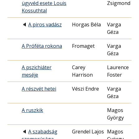
ügyvéd esete Louis
Zsigmond
Kossuthtal
🔈
A piros vadász
Horgas Béla
Varga
19
Géza
13
A Próféta rokona
Fromaget
Varga
19
Géza
22
A pszichiáter
Carey
Laurence
19
meséje
Harrison
Foster
09
A részvét hetei
Vészi Endre
Varga
19
Géza
04
A ruszkik
Magos
19
György
20
🔈
A szabadság
Grendel Lajos
Magos
19