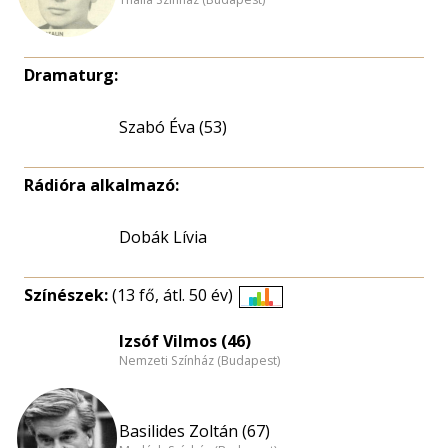
Dramaturg:
Szabó Éva (53)
Rádióra alkalmazó:
Dobák Lívia
Színészek:
(13 fő, átl. 50 év)
Életkori
eloszlás
Izsóf Vilmos (46)
Nemzeti Színház (Budapest)
nagyítása
Basilides Zoltán (67)