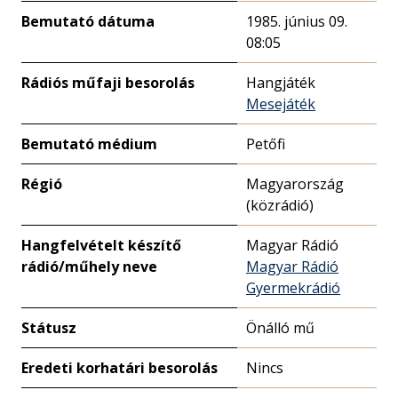
Bemutató dátuma
1985. június 09.
08:05
Rádiós műfaji besorolás
Hangjáték
Mesejáték
Bemutató médium
Petőfi
Régió
Magyarország
(közrádió)
Hangfelvételt készítő
Magyar Rádió
rádió/műhely neve
Magyar Rádió
Gyermekrádió
Státusz
Önálló mű
Eredeti korhatári besorolás
Nincs