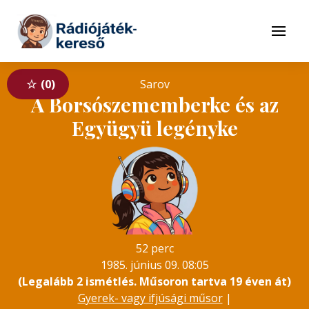
Tovább a navigációhoz
Tovább a tartalomhoz
Menü
0
Sarov
A Borsószememberke és az
Együgyü legényke
52 perc
1985. június 09. 08:05
(Legalább 2 ismétlés. Műsoron tartva 19 éven át)
Gyerek- vagy ifjúsági műsor
|