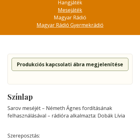
Hangjáték
Mesejáték
Magyar Rádió
Magyar Rádió Gyermekrádió
Produkciós kapcsolati ábra megjelenítése
Színlap
Sarov meséjét – Németh Ágnes fordításának
felhasználásával – rádióra alkalmazta: Dobák Lívia
Szereposztás: