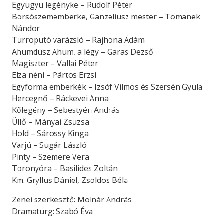
Együgyü legényke – Rudolf Péter
Borsószememberke, Ganzeliusz mester – Tomanek
Nándor
Turroputó varázsló – Rajhona Ádám
Ahumdusz Ahum, a légy – Garas Dezső
Magiszter – Vallai Péter
Elza néni – Pártos Erzsi
Egyforma emberkék – Izsóf Vilmos és Szersén Gyula
Hercegnő – Ráckevei Anna
Kőlegény – Sebestyén András
Üllő – Mányai Zsuzsa
Hold – Sárossy Kinga
Varjú – Sugár László
Pinty – Szemere Vera
Toronyóra – Basilides Zoltán
Km. Gryllus Dániel, Zsoldos Béla
Zenei szerkesztő: Molnár András
Dramaturg: Szabó Éva