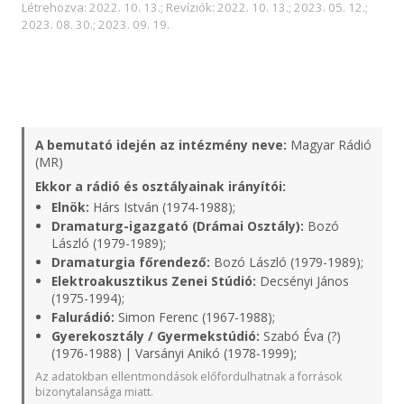
Létrehozva: 2022. 10. 13.; Revíziók: 2022. 10. 13.; 2023. 05. 12.;
2023. 08. 30.; 2023. 09. 19.
A bemutató idején az intézmény neve:
Magyar Rádió
(MR)
Ekkor a rádió és osztályainak irányítói:
Elnök:
Hárs István (1974-1988);
Dramaturg-igazgató (Drámai Osztály):
Bozó
László (1979-1989);
Dramaturgia főrendező:
Bozó László (1979-1989);
Elektroakusztikus Zenei Stúdió:
Decsényi János
(1975-1994);
Falurádió:
Simon Ferenc (1967-1988);
Gyerekosztály / Gyermekstúdió:
Szabó Éva (?)
(1976-1988) | Varsányi Anikó (1978-1999);
Az adatokban ellentmondások előfordulhatnak a források
bizonytalansága miatt.