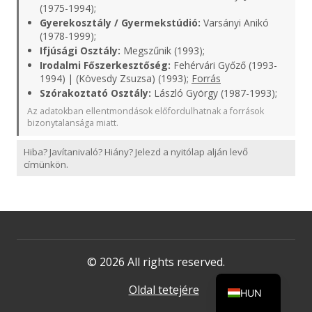
(1975-1994);
Gyerekosztály / Gyermekstúdió:
Varsányi Anikó
(1978-1999);
Ifjúsági Osztály:
Megszűnik (1993);
Irodalmi Főszerkesztőség:
Fehérvári Győző (1993-
1994) | (Kövesdy Zsuzsa) (1993);
Forrás
Szórakoztató Osztály:
László György (1987-1993);
Az adatokban ellentmondások előfordulhatnak a források
bizonytalansága miatt.
Hiba? Javítanivaló? Hiány? Jelezd a nyitólap alján levő
címünkön.
© 2026 All rights reserved.
Oldal tetejére
HUN