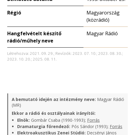
Régió
Magyarország
(közrádió)
Hangfelvételt készítő
Magyar Rádió
rádió/műhely neve
Létrehozva: 2021. 09. 29.; Revíziók: 2023. 07. 10.; 2023. 08. 30.;
2023. 10. 20.; 2025. 08. 11.
A bemutató idején az intézmény neve:
Magyar Rádió
(MR)
Ekkor a rádió és osztályainak irányítói:
Elnök:
Gombár Csaba (1990-1993);
Forrás
Dramaturgia főrendező:
Pós Sándor (1993);
Forrás
Elektroakusztikus Zenei Stúdió:
Decsényi János