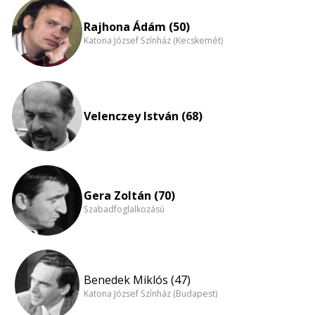
eloszlás
nagyítása
Rajhona Ádám (50)
Katona József Színház (Kecskemét)
Velenczey István (68)
Gera Zoltán (70)
Szabadfoglalkozású
Benedek Miklós (47)
Katona József Színház (Budapest)