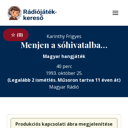
Tovább a navigációhoz
Tovább a tartalomhoz
Menü
0
Karinthy Frigyes
Menjen a sóhivatalba…
Magyar hangjáték
40 perc
1993. október 25.
(Legalább 2 ismétlés. Műsoron tartva 11 éven át)
Magyar Rádió
Produkciós kapcsolati ábra megjelenítése