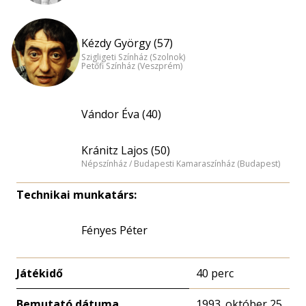
Kézdy György (57)
Szigligeti Színház (Szolnok)
Petőfi Színház (Veszprém)
Vándor Éva (40)
Kránitz Lajos (50)
Népszínház / Budapesti Kamaraszínház (Budapest)
Technikai munkatárs:
Fényes Péter
Játékidő
40 perc
Bemutató dátuma
1993. október 25.