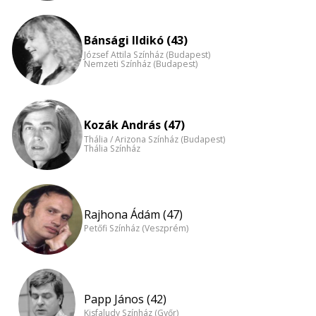
Bánsági Ildikó (43)
József Attila Színház (Budapest)
Nemzeti Színház (Budapest)
Kozák András (47)
Thália / Arizona Színház (Budapest)
Thália Színház
Rajhona Ádám (47)
Petőfi Színház (Veszprém)
Papp János (42)
Kisfaludy Színház (Győr)