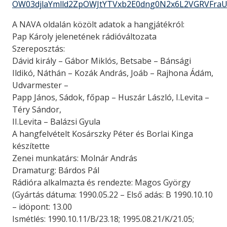
OW03djlaYmlld2ZpOWJtYTVxb2E0dng0N2x6L2VGRVFra
A NAVA oldalán közölt adatok a hangjátékról:
Pap Károly jelenetének rádióváltozata
Szereposztás:
Dávid király – Gábor Miklós, Betsabe – Bánsági
Ildikó, Náthán – Kozák András, Joáb – Rajhona Ádám,
Udvarmester –
Papp János, Sádok, főpap – Huszár László, I.Levita –
Téry Sándor,
II.Levita – Balázsi Gyula
A hangfelvételt Kosárszky Péter és Borlai Kinga
készítette
Zenei munkatárs: Molnár András
Dramaturg: Bárdos Pál
Rádióra alkalmazta és rendezte: Magos György
(Gyártás dátuma: 1990.05.22 – Első adás: B 1990.10.10
– idöpont: 13.00
Ismétlés: 1990.10.11/B/23.18; 1995.08.21/K/21.05;