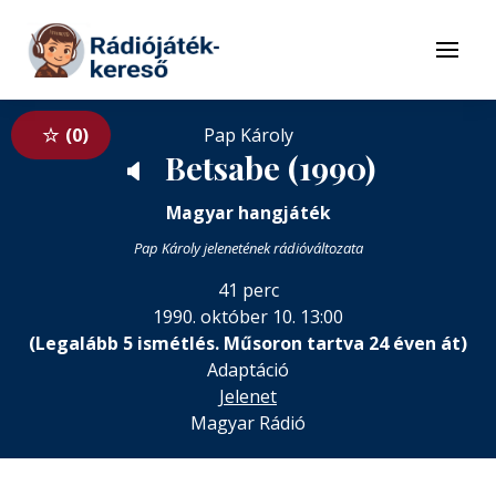
Tovább a navigációhoz
Tovább a tartalomhoz
Menü
0
Pap Károly
Betsabe (1990)
🔈
Magyar hangjáték
Pap Károly jelenetének rádióváltozata
41 perc
1990. október 10. 13:00
(Legalább 5 ismétlés. Műsoron tartva 24 éven át)
Adaptáció
Jelenet
Magyar Rádió