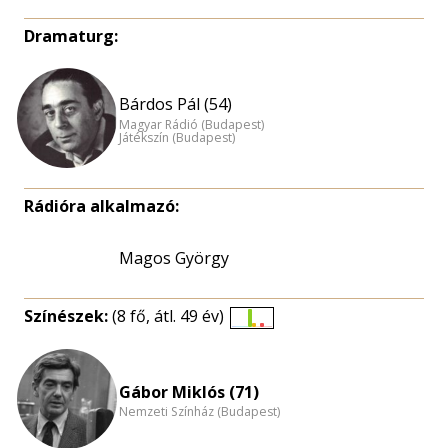
Dramaturg:
Bárdos Pál (54)
Magyar Rádió (Budapest)
Játékszín (Budapest)
Rádióra alkalmazó:
Magos György
Színészek:
(8 fő, átl. 49 év)
Életkori
eloszlás
nagyítása
Gábor Miklós (71)
Nemzeti Színház (Budapest)