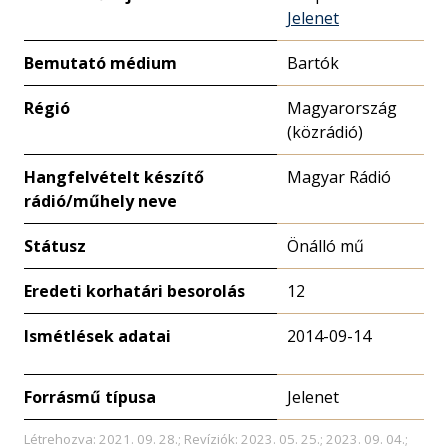
Jelenet
Bemutató médium
Bartók
Régió
Magyarország
(közrádió)
Hangfelvételt készítő
Magyar Rádió
rádió/műhely neve
Státusz
Önálló mű
Eredeti korhatári besorolás
12
Ismétlések adatai
2014-09-14
Forrásmű típusa
Jelenet
Létrehozva: 2021. 09. 28.; Revíziók: 2023. 05. 25.; 2023. 09. 04.;