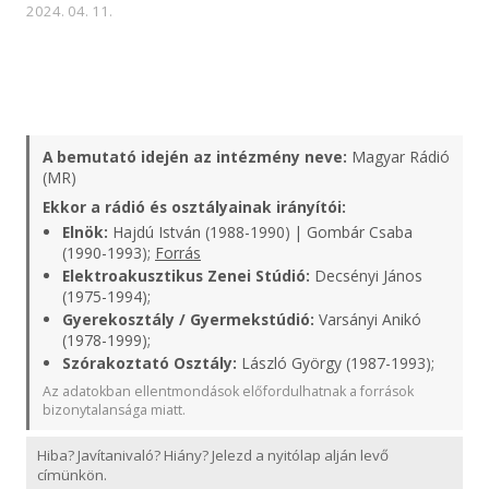
2024. 04. 11.
A bemutató idején az intézmény neve:
Magyar Rádió
(MR)
Ekkor a rádió és osztályainak irányítói:
Elnök:
Hajdú István (1988-1990) | Gombár Csaba
(1990-1993);
Forrás
Elektroakusztikus Zenei Stúdió:
Decsényi János
(1975-1994);
Gyerekosztály / Gyermekstúdió:
Varsányi Anikó
(1978-1999);
Szórakoztató Osztály:
László György (1987-1993);
Az adatokban ellentmondások előfordulhatnak a források
bizonytalansága miatt.
Hiba? Javítanivaló? Hiány? Jelezd a nyitólap alján levő
címünkön.