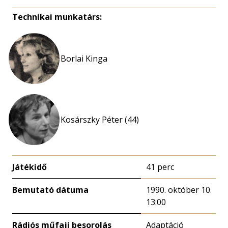
Technikai munkatárs:
Borlai Kinga
Kosárszky Péter (44)
Játékidő
41 perc
Bemutató dátuma
1990. október 10.
13:00
Rádiós műfaji besorolás
Adaptáció