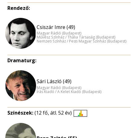
Rendező:
Csiszár Imre (49)
Magyar Rádió (Budapest)
Művész Színház / Thália Társaság (Budapest)
Nemzeti Színház / Pesti Magyar Színház (Budapest)
Dramaturg:
Sári László (49)
Magyar Rádió (Budapest)
Írás Kiadó / A Kelet Kiadó (Budapest)
Színészek:
(12 fő, átl. 52 év)
Életkori
eloszlás
nagyítása