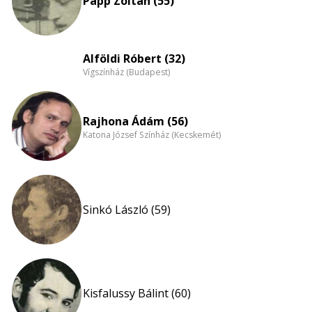
Papp Zoltán (55)
Alföldi Róbert (32)
Vígszínház (Budapest)
Rajhona Ádám (56)
Katona József Színház (Kecskemét)
Sinkó László (59)
Kisfalussy Bálint (60)