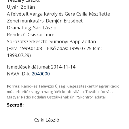
Teszáry László,
Ujvári Zoltán
A felvételt Varga Károly és Gera Csilla készítette
Zenei munkatárs: Demjén Erzsébet
Dramaturg: Sári László
Rendező: Csiszár Imre
Sorozatszerkesztő: Sumonyi Papp Zoltán
(Felv.: 1999.01.08 – Első adás: 1999.07.25 Ism.:
1999.07.29)
Ismétlések dátumai: 2014-11-14
NAVA ID-k:
2040000
Forrás:
Rádió- és Televízió Újság; Kiegészítésként Magyar Rádió
műsorboríték vagy a hangjáték konferálása; További forrás a
Magyar Rádió Irodalmi Osztályának ún. "Skontró" adatai
Szerző:
Csiki László