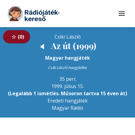
Tovább a navigációhoz
Tovább a tartalomhoz
Menü
0
Csiki László
Az út (1999)
🔈
Magyar hangjáték
Csiki László hangjátéka
35 perc
1999. július 15.
(Legalább 1 ismétlés. Műsoron tartva 15 éven át)
Eredeti hangjáték
Magyar Rádió