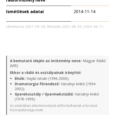
rádió/műhely neve
Ismétlések adatai
2014-11-14
Létrehozva: 2021. 09. 28.; Revíziók: 2023. 08. 20.; 2024. 04. 11.
A bemutató idején az intézmény neve:
Magyar Rádió
(MR)
Ekkor a rádió és osztályainak irányítói:
Elnök:
Hajdú István (1996-2000);
Dramaturgia főrendező:
Varsányi Anikó (1994-
2002);
Gyerekosztály / Gyermekstúdió:
Varsányi Anikó
(1978-1999);
Az adatokban ellentmondások előfordulhatnak a források
bizonytalansága miatt.