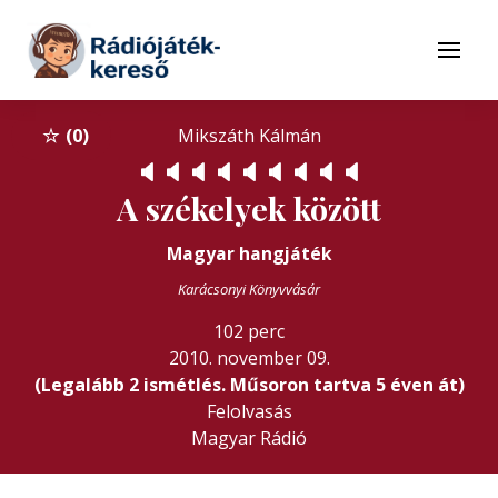
Tovább a navigációhoz
Tovább a tartalomhoz
Menü
0
Mikszáth Kálmán
🔈
🔈
🔈
🔈
🔈
🔈
🔈
🔈
🔈
A székelyek között
Magyar hangjáték
Karácsonyi Könyvvásár
102 perc
2010. november 09.
(Legalább 2 ismétlés. Műsoron tartva 5 éven át)
Felolvasás
Magyar Rádió