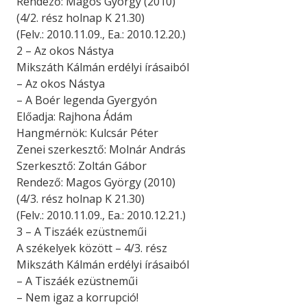
Rendező: Magos György (2010)
(4/2. rész holnap K 21.30)
(Felv.: 2010.11.09., Ea.: 2010.12.20.)
2 – Az okos Nástya
Mikszáth Kálmán erdélyi írásaiból
– Az okos Nástya
– A Boér legenda Gyergyón
Előadja: Rajhona Ádám
Hangmérnök: Kulcsár Péter
Zenei szerkesztő: Molnár András
Szerkesztő: Zoltán Gábor
Rendező: Magos György (2010)
(4/3. rész holnap K 21.30)
(Felv.: 2010.11.09., Ea.: 2010.12.21.)
3 – A Tiszáék ezüstneműi
A székelyek között – 4/3. rész
Mikszáth Kálmán erdélyi írásaiból
– A Tiszáék ezüstneműi
– Nem igaz a korrupció!