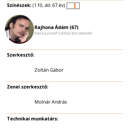
Színészek:
(1 fő, átl. 67 év)
Életkori
eloszlás
nagyítása
Rajhona Ádám (67)
Katona József Színház (Kecskemét)
Szerkesztő:
Zoltán Gábor
Zenei szerkesztő:
Molnár András
Technikai munkatárs: