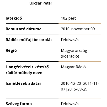
Kulcsár Péter
Játékidő
102 perc
Bemutató dátuma
2010. november 09.
Rádiós műfaji besorolás
Felolvasás
Régió
Magyarország
(közrádió)
Hangfelvételt készítő
Magyar Rádió
rádió/műhely neve
Ismétlések adatai
2010-12-20|2011-11-
07|2015-09-29
Szövegforma
Felolvasás