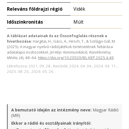
Releváns földrajzi régió
Vidék
Időszinkronitás
Múlt
A táblázat adatainak és az Összefoglalás résznek a
hivatkozása:
Hargitai, H., Gács, A., Hirsch, T., & Szilágyi-Gál, M.
(2025). A magyar nyelvű rádiójátékok történetének feltárása
adatalapú eszközökkel.
Jel-Kép: Kommunikáció, Közvélemény,
Média
, (4), 48–64.
https://doi.org/10.20520/JEL-KEP.2025.4.49
Létrehozva: 2021. 09. 28.; Revíziók: 2024. 04. 04.; 2024. 04. 11.;
2025. 08. 25.; 2026. 05. 26.
A bemutató idején az intézmény neve:
Magyar Rádió
(MR)
Ekkor a rádió és osztályainak irányítói: