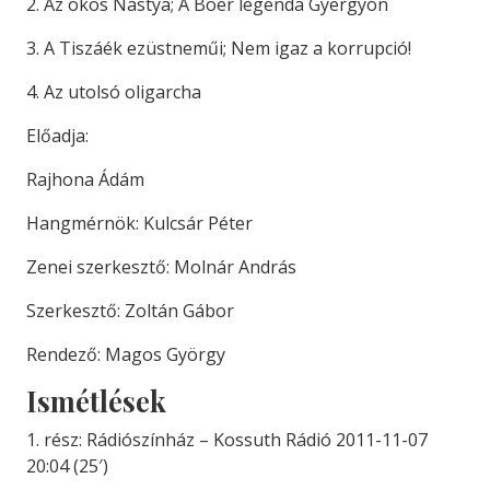
2. Az okos Nástya; A Boér legenda Gyergyón
3. A Tiszáék ezüstneműi; Nem igaz a korrupció!
4. Az utolsó oligarcha
Előadja:
Rajhona Ádám
Hangmérnök: Kulcsár Péter
Zenei szerkesztő: Molnár András
Szerkesztő: Zoltán Gábor
Rendező: Magos György
Ismétlések
1. rész: Rádiószínház – Kossuth Rádió 2011-11-07
20:04 (25′)