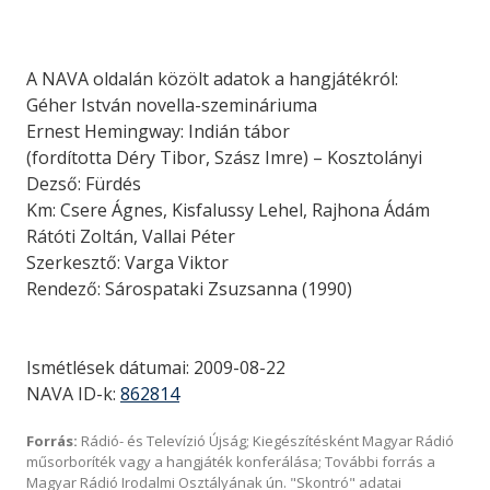
A NAVA oldalán közölt adatok a hangjátékról:
Géher István novella-szemináriuma
Ernest Hemingway: Indián tábor
(fordította Déry Tibor, Szász Imre) – Kosztolányi
Dezső: Fürdés
Km: Csere Ágnes, Kisfalussy Lehel, Rajhona Ádám
Rátóti Zoltán, Vallai Péter
Szerkesztő: Varga Viktor
Rendező: Sárospataki Zsuzsanna (1990)
Ismétlések dátumai: 2009-08-22
NAVA ID-k:
862814
Forrás:
Rádió- és Televízió Újság; Kiegészítésként Magyar Rádió
műsorboríték vagy a hangjáték konferálása; További forrás a
Magyar Rádió Irodalmi Osztályának ún. "Skontró" adatai