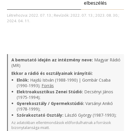
elbeszélés
Létrehozva: 2022. 07. 13.; Revíziók: 2022. 07. 13.; 2023. 08. 30.;
2024. 04. 11.
A bemutató idején az intézmény neve:
Magyar Rádió
(MR)
Ekkor a rádió és osztályainak irányítói:
Elnök:
Hajdú István (1988-1990) | Gombár Csaba
(1990-1993);
Forrás
Elektroakusztikus Zenei Stúdió:
Decsényi János
(1975-1994);
Gyerekosztály / Gyermekstúdió:
Varsányi Anikó
(1978-1999);
Szórakoztató Osztály:
László György (1987-1993);
Az adatokban ellentmondások előfordulhatnak a források
bizonytalansága miatt.