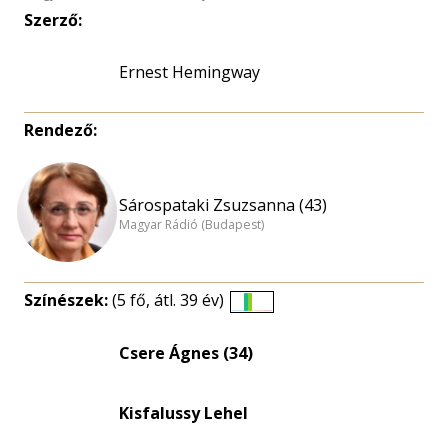
Szerző:
Ernest Hemingway
Rendező:
Sárospataki Zsuzsanna (43)
Magyar Rádió (Budapest)
Színészek:
(5 fő, átl. 39 év)
Életkori
eloszlás
Csere Ágnes (34)
nagyítása
Kisfalussy Lehel