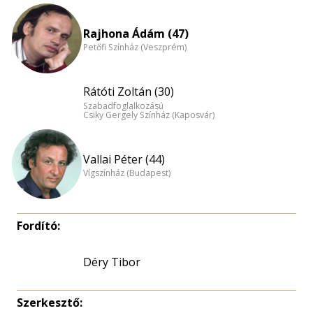
Rajhona Ádám (47)
Petőfi Színház (Veszprém)
Rátóti Zoltán (30)
Szabadfoglalkozású
Csiky Gergely Színház (Kaposvár)
Vallai Péter (44)
Vígszínház (Budapest)
Fordító:
Déry Tibor
Szerkesztő: