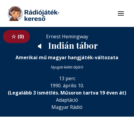
Tovább a navigációhoz
Tovább a tartalomhoz
Menü
0
Ernest Hemingway
Indián tábor
🔈
Amerikai mű magyar hangjáték-változata
Nyugat-keleti átjáró
13 perc
1990. április 10.
(Legalább 3 ismétlés. Műsoron tartva 19 éven át)
Adaptáció
Magyar Rádió