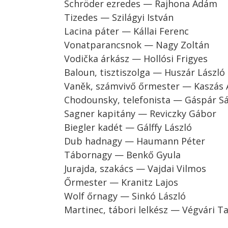
Schröder ezredes — Rajhona Ádám
Tizedes — Szilágyi István
Lacina páter — Kállai Ferenc
Vonatparancsnok — Nagy Zoltán
Vodička árkász — Hollósi Frigyes
Baloun, tisztiszolga — Huszár László
Vaněk, számvivő őrmester — Kaszás A
Chodounsky, telefonista — Gáspár S
Sagner kapitány — Reviczky Gábor
Biegler kadét — Gálffy László
Dub hadnagy — Haumann Péter
Tábornagy — Benkő Gyula
Jurajda, szakács — Vajdai Vilmos
Őrmester — Kranitz Lajos
Wolf őrnagy — Sinkó László
Martinec, tábori lelkész — Végvári 