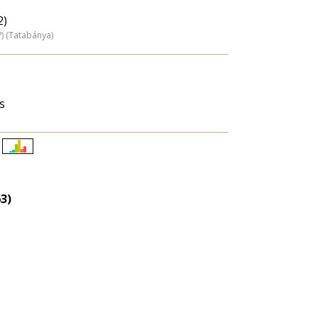
2)
?) (Tatabánya)
s
Életkori
eloszlás
nagyítása
3)