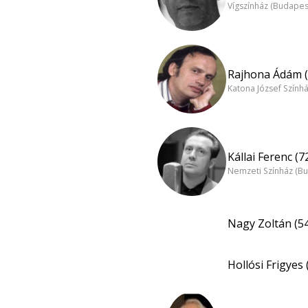
Vígszínház (Budapes
Rajhona Ádám (
Katona József Szính
Kállai Ferenc (7
Nemzeti Színház (B
Nagy Zoltán (5
Hollósi Frigyes 