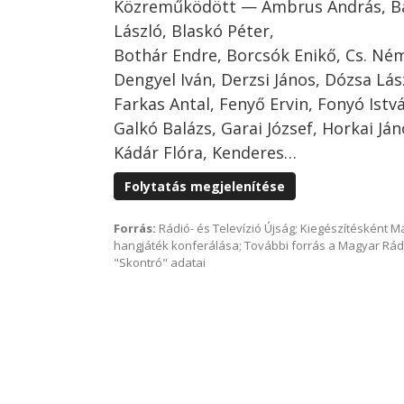
Közreműködött — Ambrus András, Ba
László, Blaskó Péter,
Bothár Endre, Borcsók Enikő, Cs. Ném
Dengyel Iván, Derzsi János, Dózsa Lás
Farkas Antal, Fenyő Ervin, Fonyó Ist
Galkó Balázs, Garai József, Horkai Ján
Kádár Flóra, Kenderes…
Folytatás megjelenítése
Forrás:
Rádió- és Televízió Újság; Kiegészítésként 
hangjáték konferálása; További forrás a Magyar Rád
"Skontró" adatai