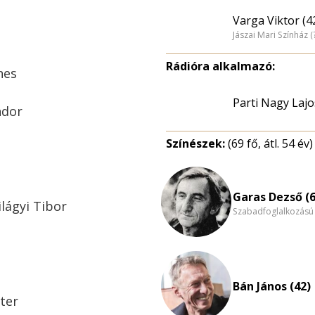
Varga Viktor (4
Jászai Mari Színház (
Rádióra alkalmazó:
nes
Parti Nagy Lajo
ndor
Színészek:
(69 fő, átl. 54 év)
Garas Dezső (6
lágyi Tibor
Szabadfoglalkozású
Bán János (42)
ter