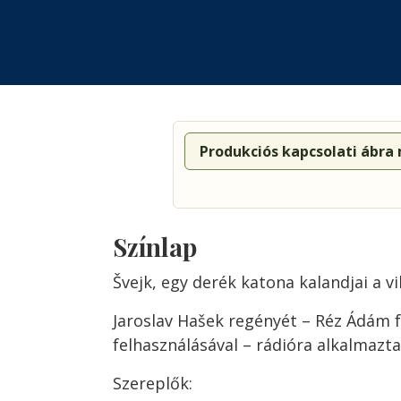
Produkciós kapcsolati ábra
Színlap
Švejk, egy derék katona kalandjai a 
Jaroslav Hašek regényét – Réz Ádám 
felhasználásával – rádióra alkalmazta
Szereplők: