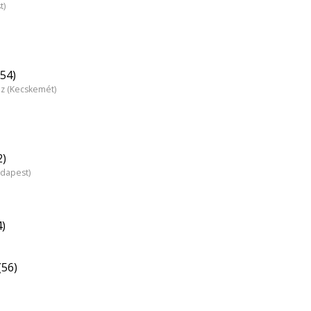
t)
54)
áz (Kecskemét)
2)
udapest)
4)
(56)