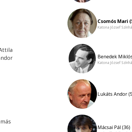
Csomós Mari (
Katona József Szính
ttila
Benedek Miklós
ándor
Katona József Szính
Lukáts Andor (
Tamás
Mácsai Pál (36)