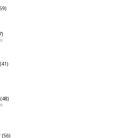
59)
7)
t)
(41)
(48)
t)
 (56)