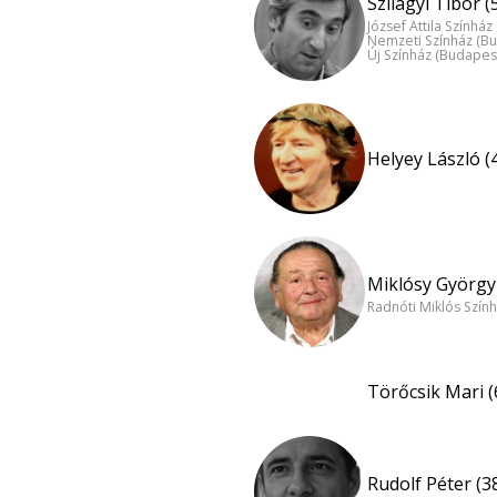
Szilágyi Tibor (
József Attila Színhá
Nemzeti Színház (B
Új Színház (Budapes
Helyey László (
Miklósy György 
Radnóti Miklós Szín
Törőcsik Mari (
Rudolf Péter (3