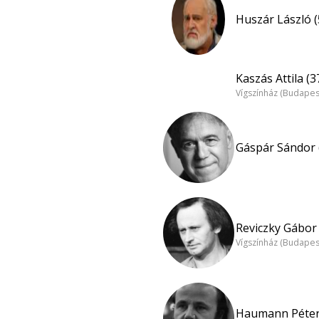
Huszár László (
Kaszás Attila (3
Vígszínház (Budapes
Gáspár Sándor 
Reviczky Gábor 
Vígszínház (Budapes
Haumann Péter