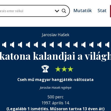
Mutatók
Stat
Jaroslav Hašek
🔈
🔈
🔈
🔈
🔈
🔈
🔈
🔈
🔈
🔈
🔈
🔈
🔈
🔈
 katona kalandjai a vilá
🏆
★
★
★
Cseh mű magyar hangjáték-változata
Jaroslav Hasek regénye
500 perc
1997. április 14.
(Legalább 1 ismétlés. Műsoron tartva 13 éven át)