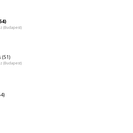
54)
áz (Budapest)
 (51)
áz (Budapest)
54)