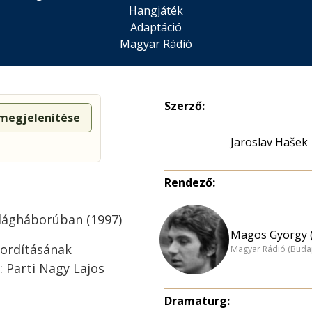
Hangjáték
Adaptáció
Magyar Rádió
Szerző:
 megjelenítése
Jaroslav Hašek
Rendező:
világháborúban (1997)
Magos György (
fordításának
Magyar Rádió (Buda
: Parti Nagy Lajos
Dramaturg: