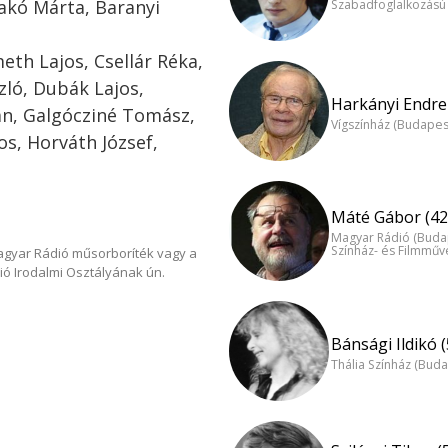
kó Márta, Baranyi
Szabadfoglalkozású
eth Lajos, Csellár Réka,
zló, Dubák Lajos,
Harkányi Endre 
ván, Galgócziné Tomász,
Vígszínház (Budapes
os, Horváth József,
Máté Gábor (42
Magyar Rádió (Buda
Színház- és Filmműv
Magyar Rádió műsorboríték vagy a
ió Irodalmi Osztályának ún.
Bánsági Ildikó (
Thália Színház (Buda