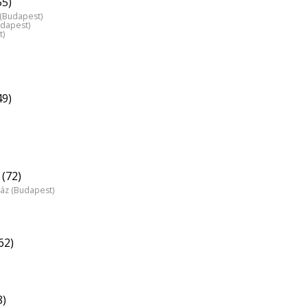
55)
z (Budapest)
udapest)
t)
49)
(72)
ház (Budapest)
62)
8)