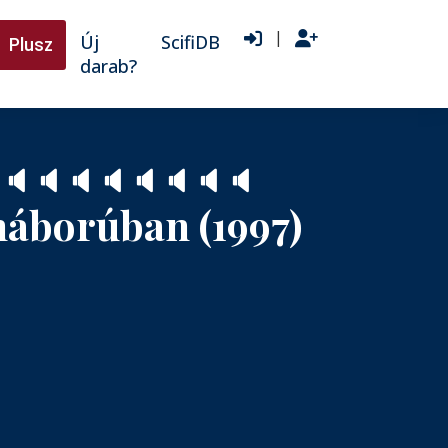
|
Új
ScifiDB
Plusz
darab?
🔈
🔈
🔈
🔈
🔈
🔈
🔈
🔈
gháborúban (1997)