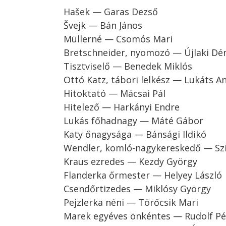
Hašek — Garas Dezső
Švejk — Bán János
Müllerné — Csomós Mari
Bretschneider, nyomozó — Újlaki Dé
Tisztviselő — Benedek Miklós
Ottó Katz, tábori lelkész — Lukáts A
Hitoktató — Mácsai Pál
Hitelező — Harkányi Endre
Lukás főhadnagy — Máté Gábor
Katy őnagysága — Bánsági Ildikó
Wendler, komló-nagykereskedő — Szi
Kraus ezredes — Kezdy György
Flanderka őrmester — Helyey László
Csendőrtizedes — Miklósy György
Pejzlerka néni — Törőcsik Mari
Marek egyéves önkéntes — Rudolf Pé