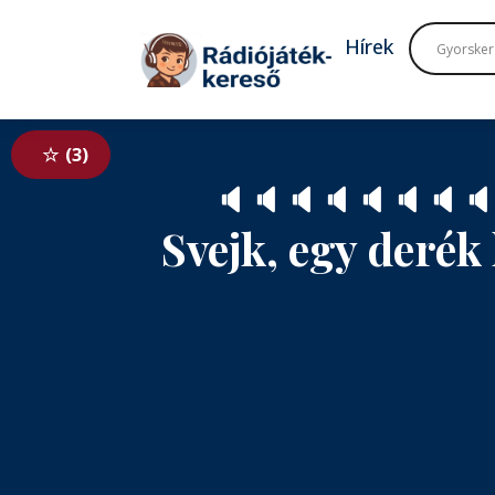
Tovább a navigációhoz
Tovább a tartalomhoz
Hírek
3
🔈
🔈
🔈
🔈
🔈
🔈
🔈
🔈
Svejk, egy derék