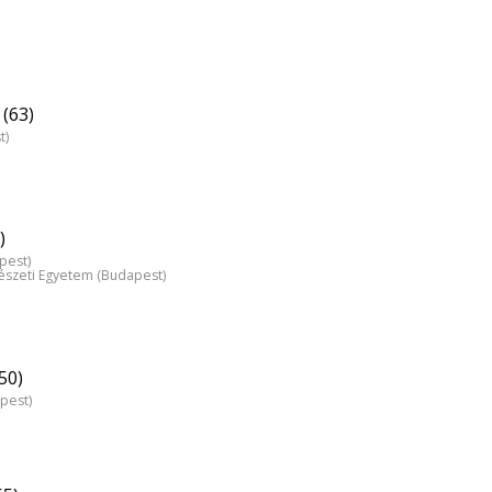
(63)
t)
)
pest)
észeti Egyetem (Budapest)
50)
pest)