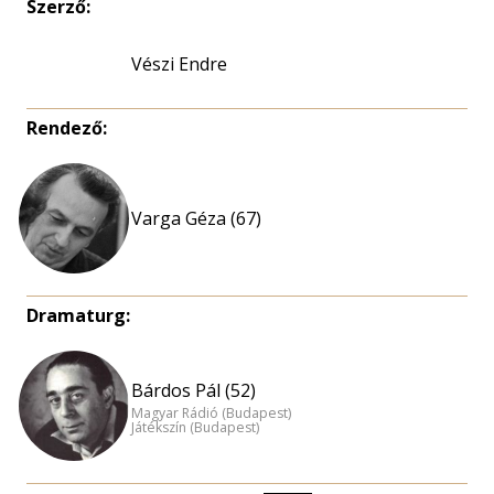
Szerző:
Vészi Endre
Rendező:
Varga Géza (67)
Dramaturg:
Bárdos Pál (52)
Magyar Rádió (Budapest)
Játékszín (Budapest)