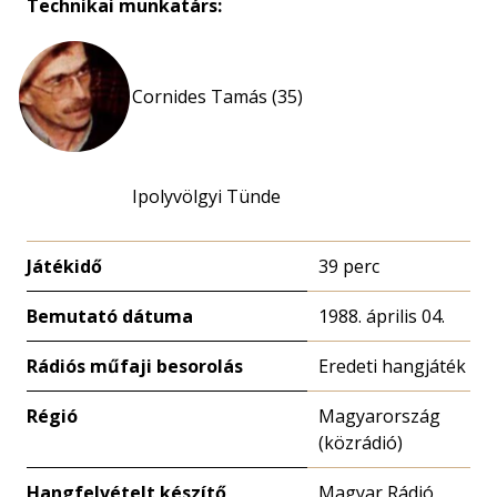
Technikai munkatárs:
Cornides Tamás (35)
Ipolyvölgyi Tünde
Játékidő
39 perc
Bemutató dátuma
1988. április 04.
Rádiós műfaji besorolás
Eredeti hangjáték
Régió
Magyarország
(közrádió)
Hangfelvételt készítő
Magyar Rádió