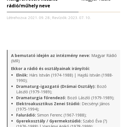
rádió/műhely neve
Létrehozva: 2021. 09. 28.; Revíziók: 2023. 07. 10.
A bemutató idején az intézmény neve:
Magyar Rádió
(MR)
Ekkor a rádió és osztályainak irányítói:
Elnök:
Hárs István (1974-1988) | Hajdú István (1988-
1990);
Dramaturg-igazgató (Drámai Osztály):
Bozó
László (1979-1989);
Dramaturgia főrendező:
Bozó László (1979-1989);
Elektroakusztikus Zenei Stúdió:
Decsényi János
(1975-1994);
Falurádió:
Simon Ferenc (1967-1988);
Gyerekosztály / Gyermekstúdió:
Szabó Éva (?)
(1976-1988) | Varsányi Anikó (1978-1999);