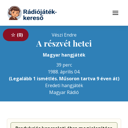
Tovább a navigációhoz
Tovább a tartalomhoz
Menü
0
Vészi Endre
A részvét hetei
Magyar hangjáték
39 perc
1988. április 04.
(Legalább 1 ismétlés. Műsoron tartva 9 éven át)
Eredeti hangjáték
Magyar Rádió