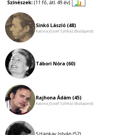
Színészek:
(11 fő, átl. 49 év)
Életkori
eloszlás
nagyítása
Sinkó László (48)
Katona József Színház (Budapest)
Tábori Nóra (60)
Rajhona Ádám (45)
Katona József Színház (Budapest)
Sztankay István (52)