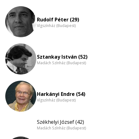
Életkori
eloszlás
nagyítása
Rudolf Péter (29)
Vígszínház (Budapest)
Sztankay István (52)
Madách Színház (Budapest)
Harkányi Endre (54)
Vígszínház (Budapest)
Székhelyi József (42)
Madách Színház (Budapest)