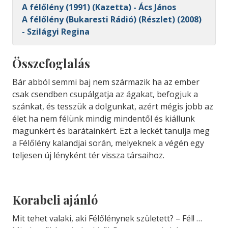
A félőlény (1991) (Kazetta) - Ács János
A félőlény (Bukaresti Rádió) (Részlet) (2008)
- Szilágyi Regina
Összefoglalás
Bár abból semmi baj nem származik ha az ember
csak csendben csupálgatja az ágakat, befogjuk a
szánkat, és tesszük a dolgunkat, azért mégis jobb az
élet ha nem félünk mindig mindentől és kiállunk
magunkért és barátainkért. Ezt a leckét tanulja meg
a Félőlény kalandjai során, melyeknek a végén egy
teljesen új lényként tér vissza társaihoz.
Korabeli ajánló
Mit tehet valaki, aki Félőlénynek született? – Fél! …