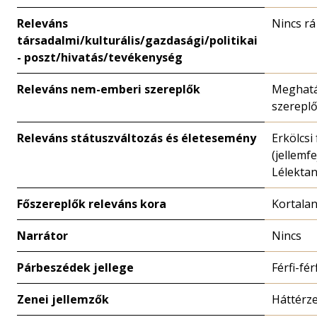
Releváns
Nincs rá
társadalmi/kulturális/gazdasági/politikai
- poszt/hivatás/tevékenység
Releváns nem-emberi szereplők
Meghatá
szerepl
Releváns státuszváltozás és életesemény
Erkölcsi
(jellemfe
Lélektan
Főszereplők releváns kora
Kortala
Narrátor
Nincs
Párbeszédek jellege
Férfi-fé
Zenei jellemzők
Háttérz