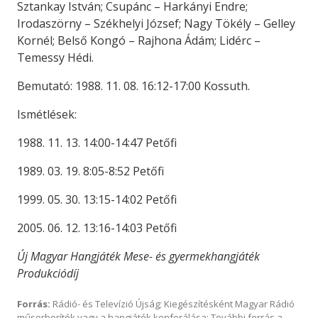
Sztankay István; Csupánc – Harkányi Endre;
Irodaszörny – Székhelyi József; Nagy Tökély – Gelley
Kornél; Belső Kongó – Rajhona Ádám; Lidérc –
Temessy Hédi.
Bemutató: 1988. 11. 08. 16:12-17:00 Kossuth.
Ismétlések:
1988. 11. 13. 14:00-14:47 Petőfi
1989. 03. 19. 8:05-8:52 Petőfi
1999. 05. 30. 13:15-14:02 Petőfi
2005. 06. 12. 13:16-14:03 Petőfi
Új Magyar Hangjáték Mese- és gyermekhangjáték
Produkciódíj
Forrás:
Rádió- és Televízió Újság; Kiegészítésként Magyar Rádió
műsorboríték vagy a hangjáték konferálása; További forrás a