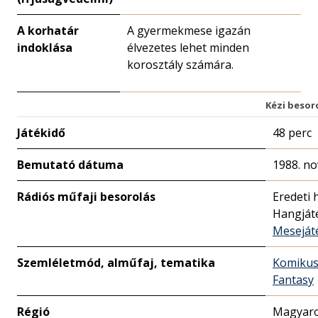
A korhatár
A gyermekmese igazán
indoklása
élvezetes lehet minden
korosztály számára.
Kézi besor
Játékidő
48 perc
Bemutató dátuma
1988. no
Rádiós műfaji besorolás
Eredeti 
Hangját
Meseját
Szemléletmód, alműfaj, tematika
Komiku
Fantasy
Régió
Magyaro