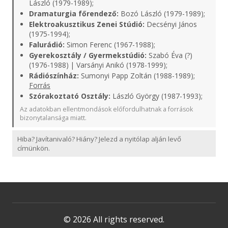
László (1979-1989);
Dramaturgia főrendező:
Bozó László (1979-1989);
Elektroakusztikus Zenei Stúdió:
Decsényi János
(1975-1994);
Falurádió:
Simon Ferenc (1967-1988);
Gyerekosztály / Gyermekstúdió:
Szabó Éva (?)
(1976-1988) | Varsányi Anikó (1978-1999);
Rádiószínház:
Sumonyi Papp Zoltán (1988-1989);
Forrás
Szórakoztató Osztály:
László György (1987-1993);
Az adatokban ellentmondások előfordulhatnak a források
bizonytalansága miatt.
Hiba? Javítanivaló? Hiány? Jelezd a nyitólap alján levő
címünkön.
© 2026 All rights reserved.