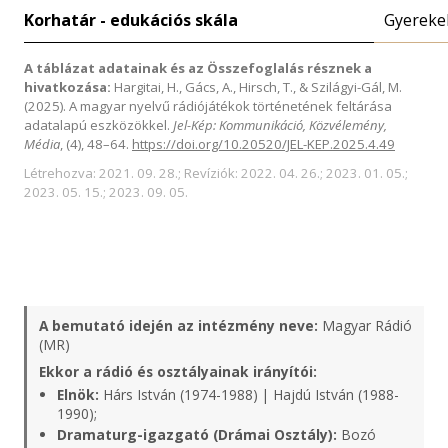
Korhatár - edukációs skála
Gyereke
A táblázat adatainak és az Összefoglalás résznek a
hivatkozása:
Hargitai, H., Gács, A., Hirsch, T., & Szilágyi-Gál, M.
(2025). A magyar nyelvű rádiójátékok történetének feltárása
adatalapú eszközökkel.
Jel-Kép: Kommunikáció, Közvélemény,
Média
, (4), 48–64.
https://doi.org/10.20520/JEL-KEP.2025.4.49
Létrehozva: 2021. 09. 28.; Revíziók: 2022. 04. 26.; 2023. 01. 05.;
2023. 05. 15.; 2023. 09. 05.
A bemutató idején az intézmény neve:
Magyar Rádió
(MR)
Ekkor a rádió és osztályainak irányítói:
Elnök:
Hárs István (1974-1988) | Hajdú István (1988-
1990);
Dramaturg-igazgató (Drámai Osztály):
Bozó