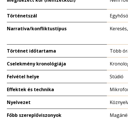
Megidézett kor (nemzetközi)
Nem föld
Történetszál
Egyhősö
Narratíva/konfliktustípus
Keresés
Történet időtartama
Több ór
Cselekmény kronológiája
Kronolo
Felvétel helye
Stúdió
Effektek és technika
Mikrofo
Nyelvezet
Köznyel
Főbb szereplőviszonyok
Magánéle