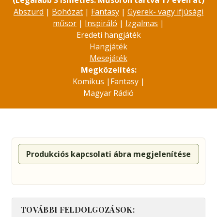
(Legalább 3 ismétlés. Műsoron tartva 17 éven át)
Abszurd
|
Bohózat
|
Fantasy
|
Gyerek- vagy ifjúsági
műsor
|
Inspiráló
|
Izgalmas
|
Eredeti hangjáték
Hangjáték
Mesejáték
Megközelítés:
Komikus
|
Fantasy
|
Magyar Rádió
Produkciós kapcsolati ábra megjelenítése
TOVÁBBI FELDOLGOZÁSOK: