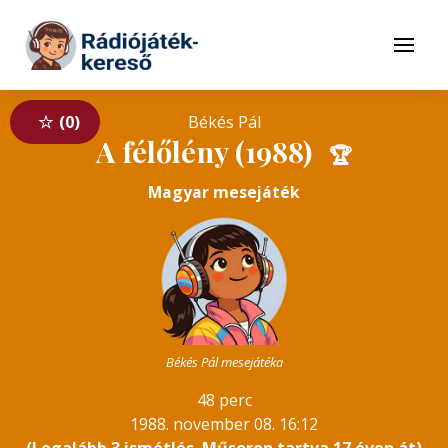
Tovább a navigációhoz
Tovább a tartalomhoz
Menü
0
Békés Pál
A félőlény (1988)
🏆
Magyar mesejáték
Békés Pál mesejátéka
48 perc
1988. november 08. 16:12