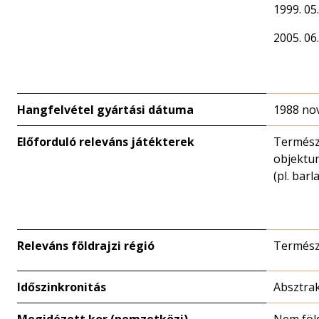
1999. 05.
2005. 06.
Hangfelvétel gyártási dátuma
1988 no
Előforduló releváns játékterek
Termész
objektu
(pl. barl
Releváns földrajzi régió
Termész
Időszinkronitás
Absztra