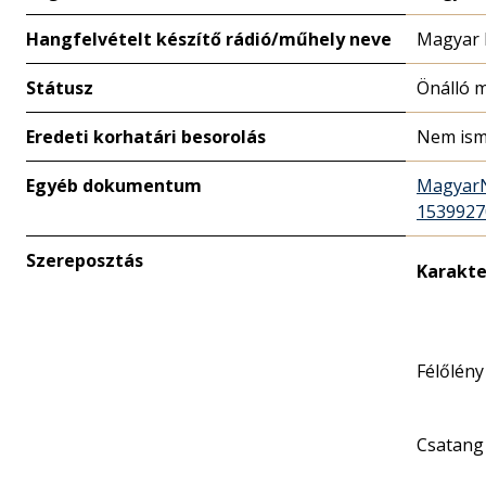
Hangfelvételt készítő rádió/műhely neve
Magyar 
Státusz
Önálló 
Eredeti korhatári besorolás
Nem ism
Egyéb dokumentum
MagyarN
1539927
Szereposztás
Karakte
Félőlény
Csatang