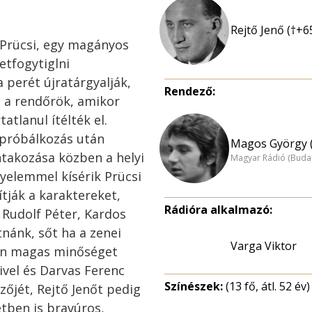
Rejtő Jenő (†+6
 Prücsi, egy magányos
etfogytiglni
 perét újratárgyalják,
Rendező:
l a rendőrök, amikor
atlanul ítélték el.
próbálkozás után
Magos György (
ontakozása közben a helyi
Magyar Rádió (Buda
gyelemmel kísérik Prücsi
tják a karaktereket,
Rádióra alkalmazó:
, Rudolf Péter, Kardos
nánk, sőt ha a zenei
Varga Viktor
gen magas minőséget
ivel és Darvas Ferenc
Színészek:
(13 fő, átl. 52 év)
zőjét, Rejtő Jenőt pedig
tben is bravúros,