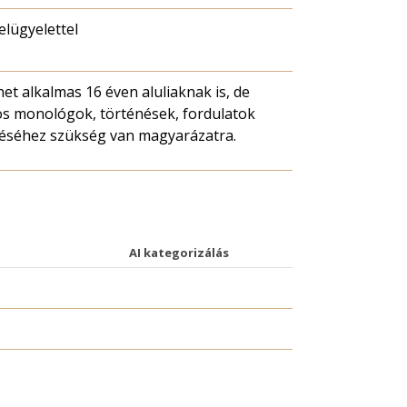
felügyelettel
net alkalmas 16 éven aluliaknak is, de
s monológok, történések, fordulatok
éséhez szükség van magyarázatra.
AI kategorizálás