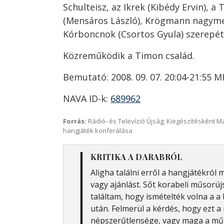
Schulteisz, az Ikrek (Kibédy Ervin), 
(Mensáros László), Krögmann nagymes
Kórboncnok (Csortos Gyula) szerepét G
Közreműködik a Timon család.
Bemutató: 2008. 09. 07. 20:04-21:55 
NAVA ID-k:
689962
Forrás:
Rádió- és Televízió Újság; Kiegészítésként 
hangjáték konferálása
KRITIKA A DARABRÓL
Aligha találni erről a hangjátékról m
vagy ajánlást. Sőt korabeli műsor
találtam, hogy ismételték volna a 
után. Felmerül a kérdés, hogy ezt a
népszerűtlensége, vagy maga a mű