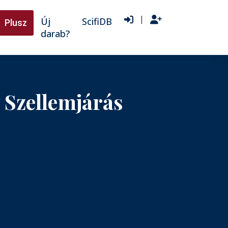
|
Új
ScifiDB
Plusz
darab?
 Szellemjárás