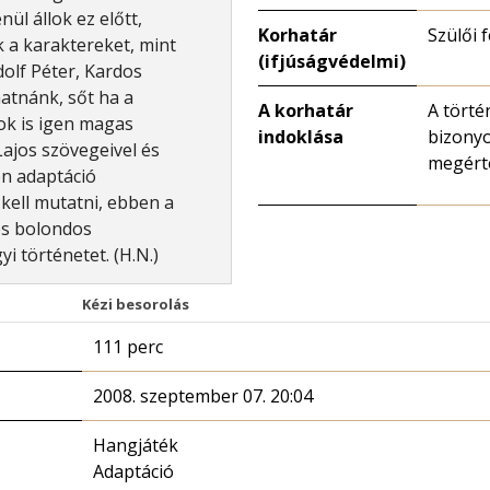
nül állok ez előtt,
Korhatár
Szülői 
k a karaktereket, mint
(ifjúságvédelmi)
dolf Péter, Kardos
atnánk, sőt ha a
A korhatár
A törté
ok is igen magas
indoklása
bizonyo
ajos szövegeivel és
megért
en adaptáció
 kell mutatni, ebben a
és bolondos
i történetet. (H.N.)
Kézi besorolás
111 perc
2008. szeptember 07. 20:04
Hangjáték
Adaptáció