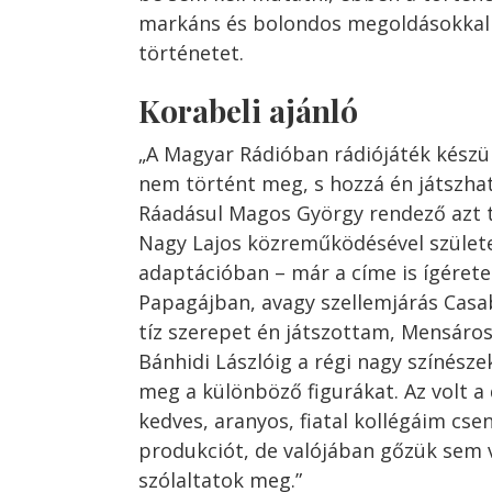
markáns és bolondos megoldásokkal 
történetet.
Korabeli ajánló
„
A
Magyar
Rádióban
rádiójáték
készü
nem
történt
meg,
s
hozzá
én
játszh
Ráadásul
Magos
György
rendező
azt
Nagy
Lajos
közreműködésével
szü
let
adaptációban –
már
a
címe
is
ígérete
Papagájban
,
avagy
szellemjárás
Ca
sa
tíz
szerepet
én
játszottam,
Mensáro
Bánhidi
Lászlóig
a
régi
nagy
színész
meg
a
különböző
figurákat.
Az
volt
a
kedves,
aranyos,
fiatal
kollégáim
cse
pro
dukciót,
de
valójában
gőzük
sem
szólaltatok
meg.”