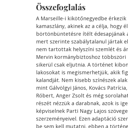
Összefoglalás
A Marseille-i kikötőnegyedbe érkezik
kamaszlány, akinek az a célja, hogy él
börtönbüntetésre ítélt édesapjának a
mert szerinte szabálytalanul jártak e
nem tartottak helyszíni szemlét és árt
Mervin kormánybiztoshoz többszöri 
sikerül csak eljutnia. A történet kib
lakosokat is megismerhetjük, akik fi
kalandját. Nem kisebb színészek alakí
mint Gálvölgyi János, Kovács Patrícia
Róbert, Anger Zsolt és még sorolahat
részét nézzük a darabnak, azok is i
képviselnek Parti Nagy Lajos szövege
szerzeményeivel. Ezen adaptáció szer
be sem kell mutatni, ebben a történe