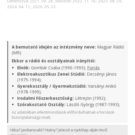
Létrehozva: 2021. 09. 28.; Revíziók: 2022. 11. 16.; 2023. 08. 24.;
2024. 04. 11.; 2026. 05. 23.
A bemutató idején az intézmény neve:
Magyar Rádió
(MR)
Ekkor a rádió és osztályainak irányítói:
Elnök:
Gombár Csaba (1990-1993);
Forrás
Elektroakusztikus Zenei Stúdió:
Decsényi János
(1975-1994);
Gyerekosztály / Gyermekstúdió:
Varsányi Anikó
(1978-1999);
Irodalmi Főszerkesztőség:
Létrejön (1992);
Szórakoztató Osztály:
László György (1987-1993);
Az adatokban ellentmondások előfordulhatnak a források
bizonytalansága miatt.
Hiba? Javítanivaló? Hiány? Jelezd a nyitólap alján levő