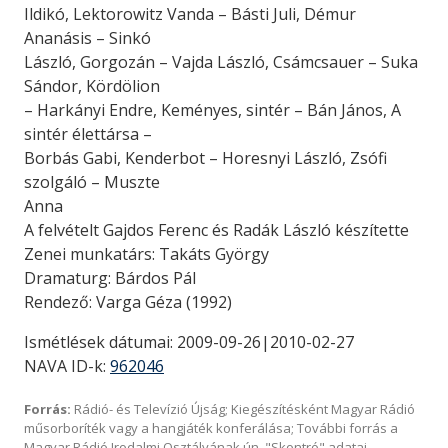
Ildikó, Lektorowitz Vanda – Básti Juli, Démur
Ananásis – Sinkó
László, Gorgozán – Vajda László, Csámcsauer – Suka
Sándor, Kördölion
– Harkányi Endre, Keményes, sintér – Bán János, A
sintér élettársa –
Borbás Gabi, Kenderbot – Horesnyi László, Zsófi
szolgáló – Muszte
Anna
A felvételt Gajdos Ferenc és Radák László készítette
Zenei munkatárs: Takáts György
Dramaturg: Bárdos Pál
Rendező: Varga Géza (1992)
Ismétlések dátumai: 2009-09-26|2010-02-27
NAVA ID-k:
962046
Forrás:
Rádió- és Televízió Újság; Kiegészítésként Magyar Rádió
műsorboríték vagy a hangjáték konferálása; További forrás a
Magyar Rádió Irodalmi Osztályának ún. "Skontró" adatai