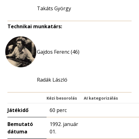
Takáts György
Technikai munkatárs:
Gajdos Ferenc (46)
Radák László
Kézi besorolás
AI kategorizálás
Játékidő
60 perc
Bemutató
1992. január
dátuma
01.