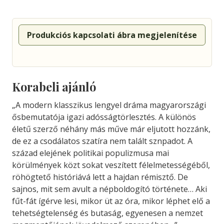
Produkciós kapcsolati ábra megjelenítése
Korabeli ajánló
„A modern klasszikus lengyel dráma magyarországi
ősbemutatója igazi adósságtörlesztés. A különös
életű szerző néhány más műve már eljutott hozzánk,
de ez a csodálatos szatíra nem talált sznpadot. A
század elejének politikai populizmusa mai
körülmények közt sokat veszített félelmetességéből,
röhögtető históriává lett a hajdan rémisztő. De
sajnos, mit sem avult a népboldogító története… Aki
fűt-fát ígérve lesi, mikor üt az óra, mikor léphet elő a
tehetségtelenség és butaság, egyenesen a nemzet