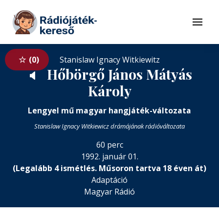
Tovább a navigációhoz
Tovább a tartalomhoz
Menü
0
Stanislaw Ignacy Witkiewitz
Hőbörgő János Mátyás
🔈
Károly
Lengyel mű magyar hangjáték-változata
Stanislaw Ignacy Witkiewicz drámájának rádióváltozata
60 perc
1992. január 01.
(Legalább 4 ismétlés. Műsoron tartva 18 éven át)
Adaptáció
Magyar Rádió