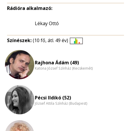
Rádióra alkalmazó:
Lékay Ottó
Színészek:
(10 fő, átl. 49 év)
Életkori
eloszlás
nagyítása
Rajhona Ádám (49)
Katona József Színház (Kecskemét)
Pécsi Ildikó (52)
József Attila Színház (Budapest)