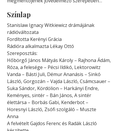
megmentőjének jövedelmező szerepében…”
Színlap
Stanislaw Ignacy Witkiewicz drámájának
rádióváltozata
Fordította Kerényi Grácia
Rádióra alkalmazta Lékay Ottó
Szereposztás:
Hőbörgő János Mátyás Károly – Rajhona Ádám,
Róza, a felesége – Pécsi Ildikó, Lektorowitz
Vanda – Básti Juli, Démur Ananásis – Sinkó
László, Gorgozán – Vajda László, Csámcsauer –
Suka Sándor, Kördölion – Harkányi Endre,
Keményes, sintér – Bán János, A sintér
élettársa – Borbás Gabi, Kenderbot –
Horesnyi László, Zsófi szolgáló – Muszte
Anna
A felvételt Gajdos Ferenc és Radák László
készítette