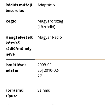
Rádiós műfaji
Adaptáció
besorolás
Régió
Magyarország
(közrádió)
Hangfelvételt
Magyar Rádió
készítő
rádió/műhely
neve
Ismétlések
2009-09-
adatai
26|2010-02-
27
Forrásmű
Színmű
típusa