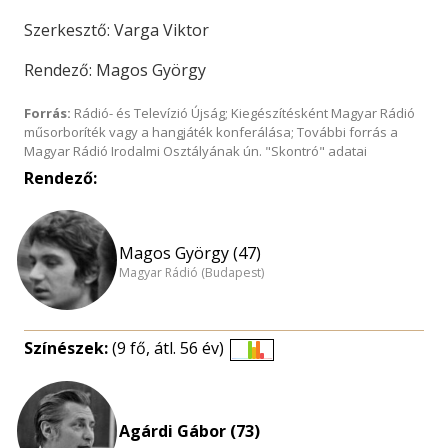
Szerkesztő: Varga Viktor
Rendező: Magos György
Forrás:
Rádió- és Televízió Újság; Kiegészítésként Magyar Rádió
műsorboríték vagy a hangjáték konferálása; További forrás a
Magyar Rádió Irodalmi Osztályának ún. "Skontró" adatai
Rendező:
Magos György (47)
Magyar Rádió (Budapest)
Színészek:
(9 fő, átl. 56 év)
Életkori
eloszlás
nagyítása
Agárdi Gábor (73)