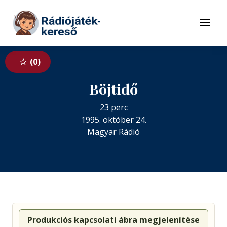
Tovább a navigációhoz
Tovább a tartalomhoz
Menü
0
Böjtidő
23 perc
1995. október 24.
Magyar Rádió
Produkciós kapcsolati ábra megjelenítése