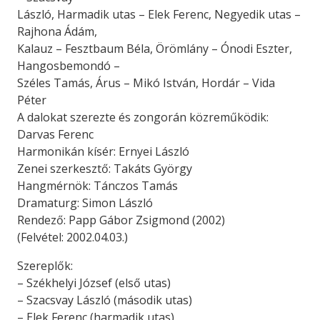
László, Harmadik utas – Elek Ferenc, Negyedik utas –
Rajhona Ádám,
Kalauz – Fesztbaum Béla, Örömlány – Ónodi Eszter,
Hangosbemondó –
Széles Tamás, Árus – Mikó István, Hordár – Vida
Péter
A dalokat szerezte és zongorán közreműködik:
Darvas Ferenc
Harmonikán kísér: Ernyei László
Zenei szerkesztő: Takáts György
Hangmérnök: Tánczos Tamás
Dramaturg: Simon László
Rendező: Papp Gábor Zsigmond (2002)
(Felvétel: 2002.04.03.)
Szereplők:
– Székhelyi József (első utas)
– Szacsvay László (második utas)
– Elek Ferenc (harmadik utas)