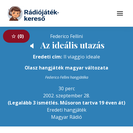
Tovább a navigációhoz
Tovább a tartalomhoz
Menü
0
Federico Fellini
Az ideális utazás
🔈
Eredeti cím:
Il viaggio ideale
Olasz hangjáték magyar változata
Federico Fellini hangjátéka
30 perc
2002. szeptember 28.
(Legalább 3 ismétlés. Műsoron tartva 19 éven át)
Eredeti hangjáték
Magyar Rádió