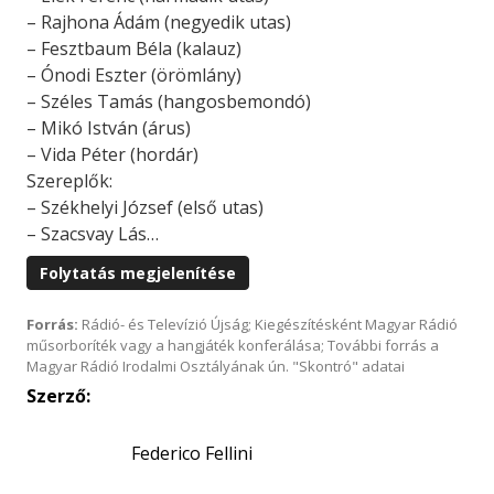
– Rajhona Ádám (negyedik utas)
– Fesztbaum Béla (kalauz)
– Ónodi Eszter (örömlány)
– Széles Tamás (hangosbemondó)
– Mikó István (árus)
– Vida Péter (hordár)
Szereplők:
– Székhelyi József (első utas)
– Szacsvay Lás…
Folytatás megjelenítése
Forrás:
Rádió- és Televízió Újság; Kiegészítésként Magyar Rádió
műsorboríték vagy a hangjáték konferálása; További forrás a
Magyar Rádió Irodalmi Osztályának ún. "Skontró" adatai
Szerző:
Federico Fellini