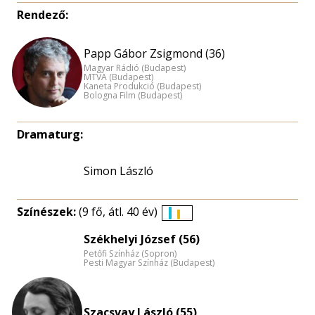
Rendező:
Papp Gábor Zsigmond (36)
Magyar Rádió (Budapest)
MTVA (Budapest)
Kaneta Produkció (Budapest)
Bologna Film (Budapest)
Dramaturg:
Simon László
Színészek:
(9 fő, átl. 40 év)
Életkori
Székhelyi József (56)
eloszlás
Petőfi Színház (Sopron)
nagyítása
Pesti Magyar Színház (Budapest)
Szacsvay László (55)