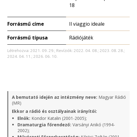
18
Forrásmű címe
Il viaggio ideale
Forrásmű típusa
Rádiójáték
Létrehozva: 2021. 09. 29.; Revíziók: 2022. 04. 08.; 2023. 08. 28.;
2024. 04. 11.; 2026. 06. 10.
A bemutató idején az intézmény neve:
Magyar Rádió
(MR)
Ekkor a rádió és osztályainak irányítói:
Elnök:
Kondor Katalin (2001-2005);
Dramaturgia főrendező:
Varsányi Anikó (1994-
2002);
Művészeti Főszerkesztőség:
Kőrösi Zoltán (2001-