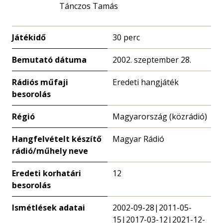
Tánczos Tamás
Játékidő
30 perc
Bemutató dátuma
2002. szeptember 28.
Rádiós műfaji
Eredeti hangjáték
besorolás
Régió
Magyarország (közrádió)
Hangfelvételt készítő
Magyar Rádió
rádió/műhely neve
Eredeti korhatári
12
besorolás
Ismétlések adatai
2002-09-28|2011-05-
15|2017-03-12|2021-12-