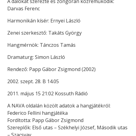
A dalokat szerezte és zongorán közreműködik:
Darvas Ferenc
Harmonikán kísér: Ernyei László
Zenei szerkesztő: Takáts György
Hangmérnök: Tánczos Tamás
Dramaturg: Simon László
Rendező: Papp Gábor Zsigmond (2002)
2002. szept. 28. B 14.05
2011. május 15 21:02 Kossuth Rádió
A NAVA oldalán közölt adatok a hangjátékról:
Federico Fellini hangjátéka
Fordította: Papp Gábor Zsigmond
Szereplők: Első utas – Székhelyi József, Második utas
– Szacsvay