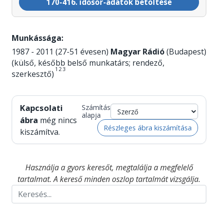
170-416. idősor-adatok betöltése
Munkássága:
1987 - 2011 (27-51 évesen)
Magyar Rádió
(Budapest)
(külső, később belső munkatárs; rendező,
1
2
3
szerkesztő)
Kapcsolati
Számítás
alapja
ábra
még nincs
Részleges ábra kiszámítása
kiszámítva.
Használja a gyors keresőt, megtalálja a megfelelő
tartalmat. A kereső minden oszlop tartalmát vizsgálja.