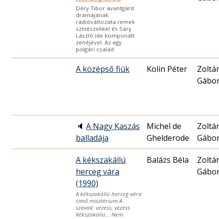
Déry Tibor avantgárd
drámájának
rádióváltozata remek
színészekkel és Sáry
László ide komponált
zenéjével. Az egy
polgári család
A középső fiúk
Kolin Péter
Zoltá
Gábo
🔈
A Nagy Kaszás
Michel de
Zoltá
balladája
Ghelderode
Gábo
A kékszakállú
Balázs Béla
Zoltá
herceg vára
Gábo
(1990)
A kékszakállú herceg vára
című misztérium A
szavak: vezess, vezess
Kékszakállú… Nem