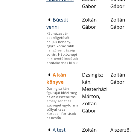
Gábor
Gábor
🔈
Búcsút
Zoltán
Zoltán
venni
Gábor
Gábor
Két házaspár
beszélgetését
halljuk néhány,
egyre komorabb
hangú vendégség
során. Hétköznapi
mikrovetélkedések
bontakoznak ki a k
🔈
A kán
Dzsingisz
Zoltán
könyve
kán,
Gábor
Mesterházi
Dzsingisz kán
figuráját idézi meg
Márton,
ez az összeállítás,
amely zenét és
Zoltán
szöveget egyforma
súllyal kezel.
Gábor
Korabeli források
és későb
🔈
A test
Zoltán
A szerző,