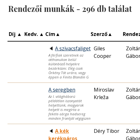
Rendezői munkák -
296
db találat
Díj
▲
Kedv.
▲
Cím
▲
Szerző
▲
Rende
🔈
A szivacsfaliget
Giles
Zoltá
Cooper
Gábo
A férfiak szeretnek az
otthonukon belül
különböző helyekre
bezárkózni. Elég csak
Örkény Tót urára, vagy
éppen a Finito Blondin G
A seregben
Miroslav
Zoltá
Krleža
Gábo
Az I. világháború
példátlan iszonyatát
helyettünk, magyarok
helyett is megírta a
fekete-sárga hadsereg
minden frontját végigszen
🔈
A kék
Déry Tibor
Zoltá
kerékpáros
Gábo