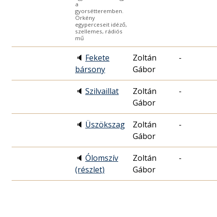
a
gyorsétteremben.
Örkény
egyperceseit idéző,
szellemes, rádiós
mű
🔈
Fekete
Zoltán
-
bársony
Gábor
🔈
Szilvaillat
Zoltán
-
Gábor
🔈
Üszökszag
Zoltán
-
Gábor
🔈
Ólomszív
Zoltán
-
(részlet)
Gábor