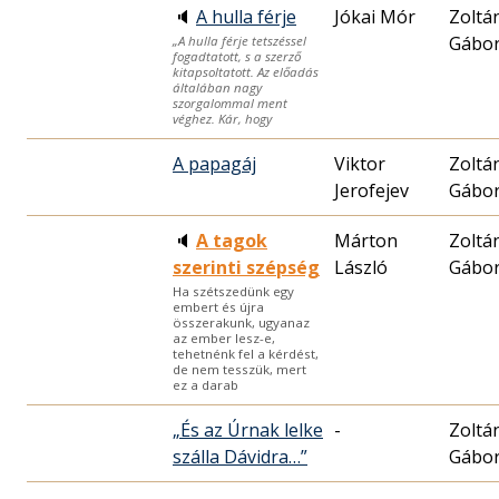
🔈
A hulla férje
Jókai Mór
Zoltá
Gábo
„A hulla férje tetszéssel
fogadtatott, s a szerző
kitapsoltatott. Az előadás
általában nagy
szorgalommal ment
véghez. Kár, hogy
A papagáj
Viktor
Zoltá
Jerofejev
Gábo
🔈
A tagok
Márton
Zoltá
szerinti szépség
László
Gábo
Ha szétszedünk egy
embert és újra
összerakunk, ugyanaz
az ember lesz-e,
tehetnénk fel a kérdést,
de nem tesszük, mert
ez a darab
„És az Úrnak lelke
-
Zoltá
szálla Dávidra…”
Gábo