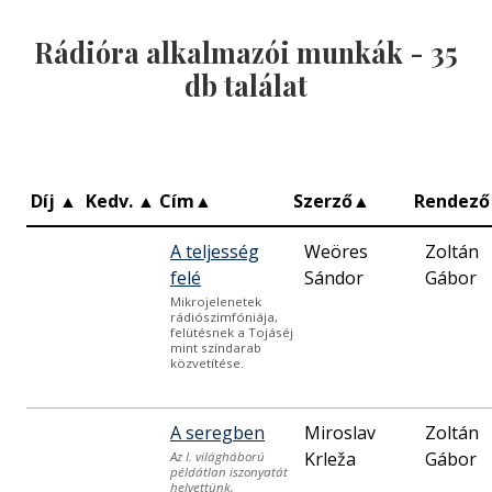
Rádióra alkalmazói munkák -
35
db találat
Díj
▲
Kedv.
▲
Cím
▲
Szerző
▲
Rendező
A teljesség
Weöres
Zoltán
felé
Sándor
Gábor
Mikrojelenetek
rádiószimfóniája,
felütésnek a Tojáséj
mint színdarab
közvetítése.
A seregben
Miroslav
Zoltán
Krleža
Gábor
Az I. világháború
példátlan iszonyatát
helyettünk,