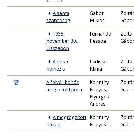
Az emberke
🔈
A sánta
Gábor
Zoltá
szabadság
Miklós
Gábo
🔈
1935.
Fernando
Zoltá
november 30.,
Pessoa
Gábo
Lisszabon
🔈
A dicső
Ladislav
Zoltá
nemezis
Klíma
Gábo
🏆
A félvér bohóc
Karinthy
Zoltá
meg a föld pora
Frigyes,
Gábo
Nyerges
András
🔈
A megrögzített
Karinthy
Zoltá
hűség
Frigyes
Gábo