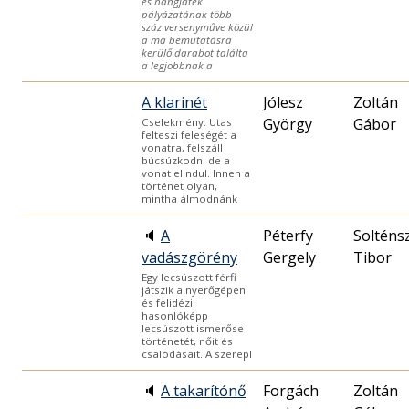
es hangjáték
pályázatának több
száz versenyműve közül
a ma bemutatásra
kerülő darabot találta
a legjobbnak a
A klarinét
Jólesz
Zoltán
György
Gábor
Cselekmény: Utas
felteszi feleségét a
vonatra, felszáll
búcsúzkodni de a
vonat elindul. Innen a
történet olyan,
mintha álmodnánk
🔈
A
Péterfy
Solténs
vadászgörény
Gergely
Tibor
Egy lecsúszott férfi
játszik a nyerőgépen
és felidézi
hasonlóképp
lecsúszott ismerőse
történetét, nőit és
csalódásait. A szerepl
🔈
A takarítónő
Forgách
Zoltán