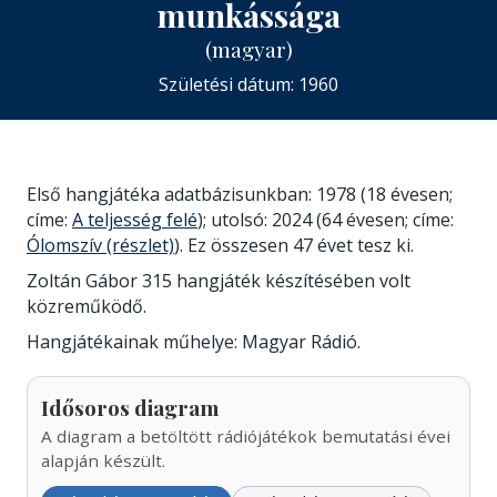
munkássága
(magyar)
Születési dátum: 1960
Első hangjátéka adatbázisunkban: 1978 (18 évesen;
címe:
A teljesség felé
); utolsó: 2024 (64 évesen; címe:
Ólomszív (részlet)
). Ez összesen 47 évet tesz ki.
Zoltán Gábor 315 hangjáték készítésében volt
közreműködő.
Hangjátékainak műhelye: Magyar Rádió.
Idősoros diagram
A diagram a betöltött rádiójátékok bemutatási évei
alapján készült.