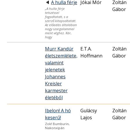
🔈
A hulla férje
Jókai Mór
Zoltán
Gábor
„A hulla férje
tetszéssel
fogadtatott, s a
szerző kitapsoltatott.
Az előadás általában
nagy szorgalommal
ment véghez. Kár,
hogy
Murr Kandúr
E.T.A.
Zoltán
életszemlélete,
Hoffmann
Gábor
valamint
jelenetek
Johannes
Kreisler
karmester
életéből
Ibelon! A hó
Gulácsy
Zoltán
keserű!
Lajos
Gábor
Zok! Bumburin,
Nakonxipán