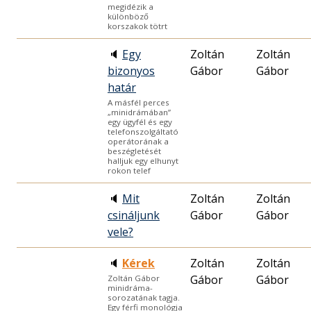
megidézik a
különböző
korszakok tötrt
🔈
Egy
Zoltán
Zoltán
bizonyos
Gábor
Gábor
határ
A másfél perces
„minidrámában”
egy ügyfél és egy
telefonszolgáltató
operátorának a
beszégletését
halljuk egy elhunyt
rokon telef
🔈
Mit
Zoltán
Zoltán
csináljunk
Gábor
Gábor
vele?
🔈
Kérek
Zoltán
Zoltán
Gábor
Gábor
Zoltán Gábor
minidráma-
sorozatának tagja.
Egy férfi monológja