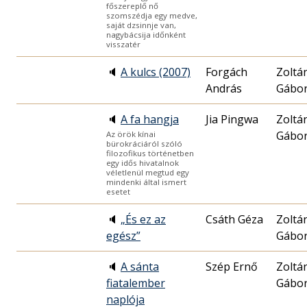
főszereplő nő
szomszédja egy medve,
saját dzsinnje van,
nagybácsija időnként
visszatér
🔈
A kulcs (2007)
Forgách
Zoltá
András
Gábo
🔈
A fa hangja
Jia Pingwa
Zoltá
Gábo
Az örök kínai
bürokráciáról szóló
filozofikus történetben
egy idős hivatalnok
véletlenül megtud egy
mindenki által ismert
esetet
🔈
„És ez az
Csáth Géza
Zoltá
egész”
Gábo
🔈
A sánta
Szép Ernő
Zoltá
fiatalember
Gábo
naplója