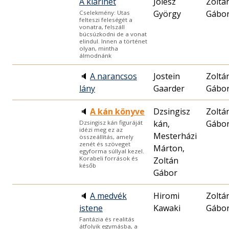
A klarinét
Jólesz
Zoltá
György
Gábo
Cselekmény: Utas
felteszi feleségét a
vonatra, felszáll
búcsúzkodni de a vonat
elindul. Innen a történet
olyan, mintha
álmodnánk
🔈
A narancsos
Jostein
Zoltá
lány
Gaarder
Gábo
🔈
A kán könyve
Dzsingisz
Zoltá
kán,
Gábo
Dzsingisz kán figuráját
idézi meg ez az
Mesterházi
összeállítás, amely
zenét és szöveget
Márton,
egyforma súllyal kezel.
Korabeli források és
Zoltán
későb
Gábor
🔈
A medvék
Hiromi
Zoltá
istene
Kawaki
Gábo
Fantázia és realitás
átfolyik egymásba, a