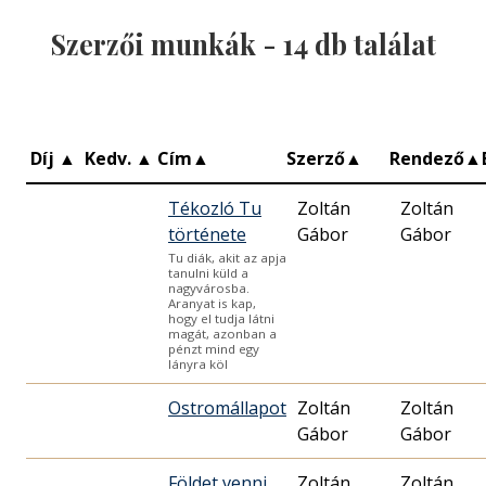
Szerzői munkák -
14
db találat
Díj
▲
Kedv.
▲
Cím
▲
Szerző
▲
Rendező
▲
Tékozló Tu
Zoltán
Zoltán
története
Gábor
Gábor
Tu diák, akit az apja
tanulni küld a
nagyvárosba.
Aranyat is kap,
hogy el tudja látni
magát, azonban a
pénzt mind egy
lányra köl
Ostromállapot
Zoltán
Zoltán
Gábor
Gábor
Földet venni
Zoltán
Zoltán