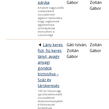
párája
Gábor
Zoltán
Gábor
A halott nagyszülők
szellemként
visszatérnek
egykori lakásukba,
hogy segítsenek
egyetemista
unokájuknak
elveszíteni a
szüzességé
🔈
Lány keres
Gáti István,
Zoltán
fiút, fiú keres
Zoltán
Gábor
lányt, avagy
Gábor
anyagi
gondok
biztosítva –
Száz év
társkeresés
100 év házassági
apróhirdetéseiből
összeállított
dokumentumjáték.
A felolvasott
hirdetések