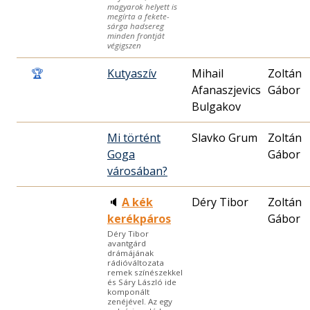
magyarok helyett is
megírta a fekete-
sárga hadsereg
minden frontját
végigszen
🏆
Kutyaszív
Mihail
Zoltán
Afanaszjevics
Gábor
Bulgakov
Mi történt
Slavko Grum
Zoltán
Goga
Gábor
városában?
🔈
A kék
Déry Tibor
Zoltán
kerékpáros
Gábor
Déry Tibor
avantgárd
drámájának
rádióváltozata
remek színészekkel
és Sáry László ide
komponált
zenéjével. Az egy