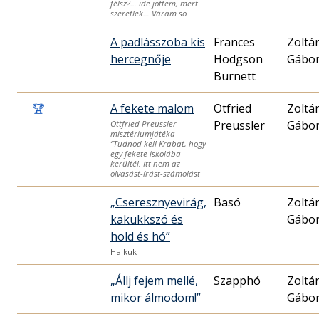
félsz?… ide jöttem, mert
szeretlek… Váram sö
A padlásszoba kis
Frances
Zoltá
hercegnője
Hodgson
Gábo
Burnett
🏆
A fekete malom
Otfried
Zoltá
Preussler
Gábo
Ottfried Preussler
misztériumjátéka
“Tudnod kell Krabat, hogy
egy fekete iskolába
kerültél. Itt nem az
olvasást-írást-számolást
„Cseresznyevirág,
Basó
Zoltá
kakukkszó és
Gábo
hold és hó”
Haikuk
„Állj fejem mellé,
Szapphó
Zoltá
mikor álmodom!”
Gábo