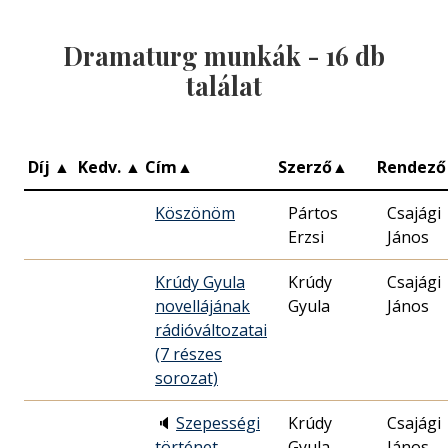
Dramaturg munkák -
16
db
találat
Díj
▲
Kedv.
▲
Cím
▲
Szerző
▲
Rendező
Köszönöm
Pártos
Csajági
Erzsi
János
Krúdy Gyula
Krúdy
Csajági
novellájának
Gyula
János
rádióváltozatai
(7 részes
sorozat)
🔈
Szepességi
Krúdy
Csajági
történet
Gyula
János