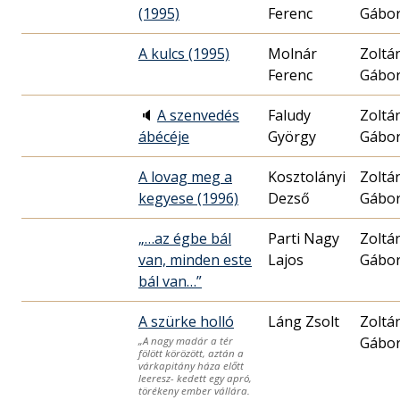
(1995)
Ferenc
Gábo
A kulcs (1995)
Molnár
Zoltá
Ferenc
Gábo
🔈
A szenvedés
Faludy
Zoltá
ábécéje
György
Gábo
A lovag meg a
Kosztolányi
Zoltá
kegyese (1996)
Dezső
Gábo
„…az égbe bál
Parti Nagy
Zoltá
van, minden este
Lajos
Gábo
bál van…”
A szürke holló
Láng Zsolt
Zoltá
Gábo
„A nagy madár a tér
fölött körözött, aztán a
várkapitány háza előtt
leeresz- kedett egy apró,
törékeny ember vállára.