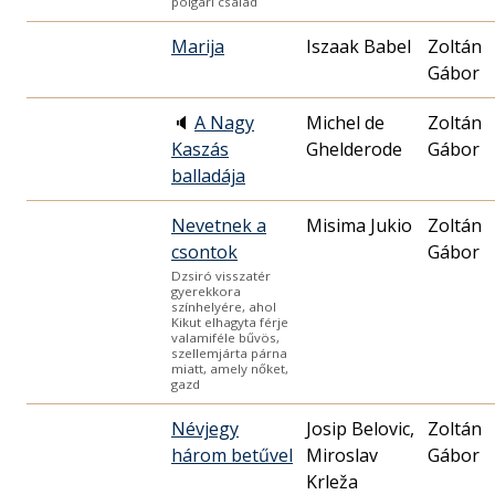
polgári család
Marija
Iszaak Babel
Zoltán
Gábor
🔈
A Nagy
Michel de
Zoltán
Kaszás
Ghelderode
Gábor
balladája
Nevetnek a
Misima Jukio
Zoltán
csontok
Gábor
Dzsiró visszatér
gyerekkora
színhelyére, ahol
Kikut elhagyta férje
valamiféle bűvös,
szellemjárta párna
miatt, amely nőket,
gazd
Névjegy
Josip Belovic,
Zoltán
három betűvel
Miroslav
Gábor
Krleža