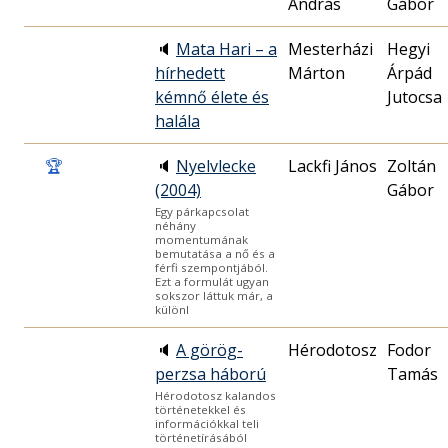
András
Gábor
🔈
Mata Hari – a
Mesterházi
Hegyi
hírhedett
Márton
Árpád
kémnő élete és
Jutocsa
halála
🏆
🔈
Nyelvlecke
Lackfi János
Zoltán
(2004)
Gábor
Egy párkapcsolat
néhány
momentumának
bemutatása a nő és a
férfi szempontjából.
Ezt a formulát ugyan
sokszor láttuk már, a
különl
🔈
A görög-
Hérodotosz
Fodor
perzsa háború
Tamás
Hérodotosz kalandos
történetekkel és
információkkal teli
történetírásából