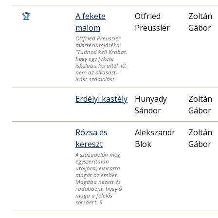
🏆
A fekete
Otfried
Zoltán
malom
Preussler
Gábor
Ottfried Preussler
misztériumjátéka
“Tudnod kell Krabat,
hogy egy fekete
iskolába kerültél. Itt
nem az olvasást-
írást-számolást
Erdélyi kastély
Hunyady
Zoltán
Sándor
Gábor
Rózsa és
Alekszandr
Zoltán
kereszt
Blok
Gábor
A századelőn még
egyszer(talán
utoljára) elsiratta
magát az ember.
Magába nézett és
rádöbbent, hogy ő
maga a felelős
sorsáért. S