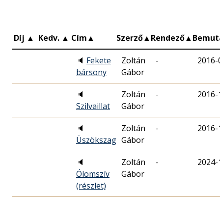
Díj
▲
Kedv.
▲
Cím
▲
Szerző
▲
Rendező
▲
Bemut
🔈
Fekete
Zoltán
-
2016-
bársony
Gábor
🔈
Zoltán
-
2016-
Szilvaillat
Gábor
🔈
Zoltán
-
2016-
Üszökszag
Gábor
🔈
Zoltán
-
2024-
Ólomszív
Gábor
(részlet)