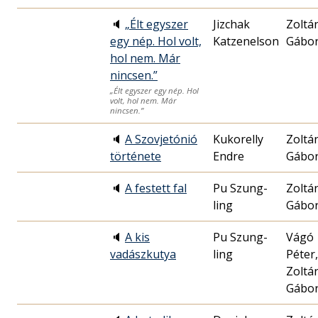
🔈
„Élt egyszer
Jizchak
Zoltá
egy nép. Hol volt,
Katzenelson
Gábo
hol nem. Már
nincsen.”
„Élt egyszer egy nép. Hol
volt, hol nem. Már
nincsen.”
🔈
A Szovjetónió
Kukorelly
Zoltá
története
Endre
Gábo
🔈
A festett fal
Pu Szung-
Zoltá
ling
Gábo
🔈
A kis
Pu Szung-
Vágó
vadászkutya
ling
Péter,
Zoltá
Gábo