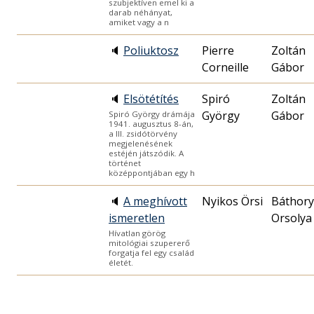
szubjektíven emel ki a
darab néhányat,
amiket vagy a n
🔈
Poliuktosz
Pierre
Zoltán
Corneille
Gábor
🔈
Elsötétítés
Spiró
Zoltán
György
Gábor
Spiró György drámája
1941. augusztus 8-án,
a III. zsidótörvény
megjelenésének
estéjén játszódik. A
történet
középpontjában egy h
🔈
A meghívott
Nyikos Örsi
Báthory
ismeretlen
Orsolya
Hívatlan görög
mitológiai szupererő
forgatja fel egy család
életét.