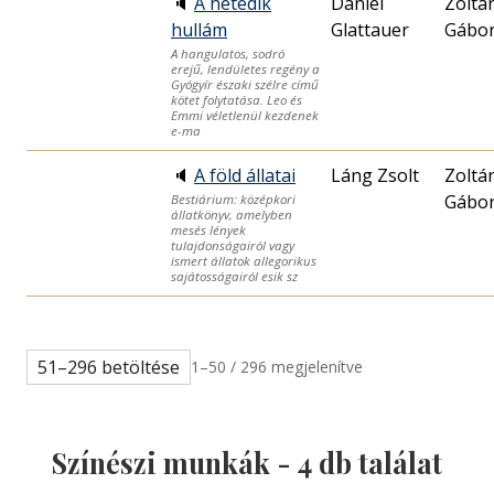
🔈
A hetedik
Daniel
Zoltá
hullám
Glattauer
Gábo
A hangulatos, sodró
erejű, lendületes regény a
Gyógyír északi szélre című
kötet folytatása. Leo és
Emmi véletlenül kezdenek
e-ma
🔈
A föld állatai
Láng Zsolt
Zoltá
Gábo
Bestiárium: középkori
állatkönyv, amelyben
mesés lények
tulajdonságairól vagy
ismert állatok allegorikus
sajátosságairól esik sz
51–296 betöltése
1–50 / 296 megjelenítve
Színészi munkák -
4
db találat