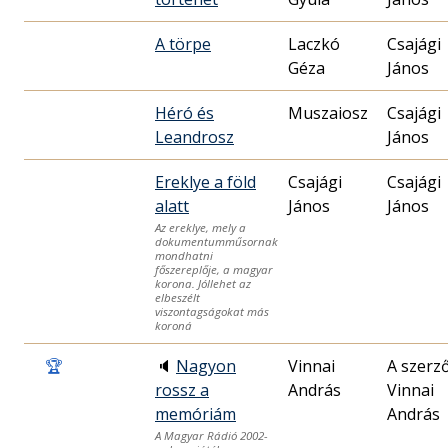
A törpe
Laczkó
Csajági
Géza
János
Héró és
Muszaiosz
Csajági
Leandrosz
János
Ereklye a föld
Csajági
Csajági
alatt
János
János
Az ereklye, mely a
dokumentumműsornak
mondhatni
főszereplője, a magyar
korona. Jóllehet az
elbeszélt
viszontagságokat más
koroná
🏆
🔈
Nagyon
Vinnai
A szerző
rossz a
András
Vinnai
memóriám
András
A Magyar Rádió 2002-