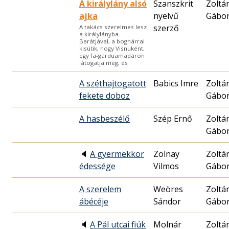
A királylány alsó
Szanszkrit
Zoltá
ajka
nyelvű
Gábo
szerző
A takács szerelmes lesz
a királylányba.
Barátjával, a bognárral
kisütik, hogy Visnuként,
egy fa-garduamadáron
látogatja meg, és
A széthajtogatott
Babics Imre
Zoltá
fekete doboz
Gábo
A hasbeszélő
Szép Ernő
Zoltá
Gábo
🔈
A gyermekkor
Zolnay
Zoltá
édessége
Vilmos
Gábo
A szerelem
Weöres
Zoltá
ábécéje
Sándor
Gábo
🔈
A Pál utcai fiúk
Molnár
Zoltá