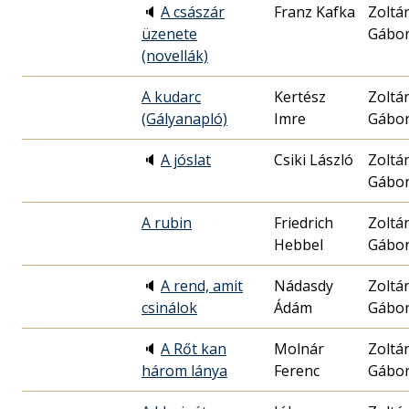
🔈
A császár
Franz Kafka
Zoltá
üzenete
Gábo
(novellák)
A kudarc
Kertész
Zoltá
(Gályanapló)
Imre
Gábo
🔈
A jóslat
Csiki László
Zoltá
Gábo
A rubin
Friedrich
Zoltá
Hebbel
Gábo
🔈
A rend, amit
Nádasdy
Zoltá
csinálok
Ádám
Gábo
🔈
A Rőt kan
Molnár
Zoltá
három lánya
Ferenc
Gábo