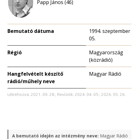
Papp János (46)
Bemutató dátuma
1994. szeptember
05.
Régió
Magyarország
(közrádió)
Hangfelvételt készítő
Magyar Rádió
rádió/műhely neve
Létrehozva: 2021. 09. 28.; Revíziók: 2024. 04. 05.; 2026. 05. 26.
A bemutató idején az intézmény neve:
Magyar Rádió