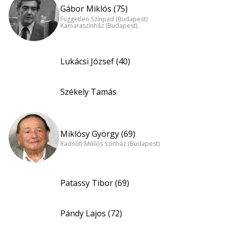
Gábor Miklós (75)
Független Színpad (Budapest)
Kamaraszínház (Budapest)
Lukácsi József (40)
Székely Tamás
Miklósy György (69)
Radnóti Miklós Színház (Budapest)
Patassy Tibor (69)
Pándy Lajos (72)