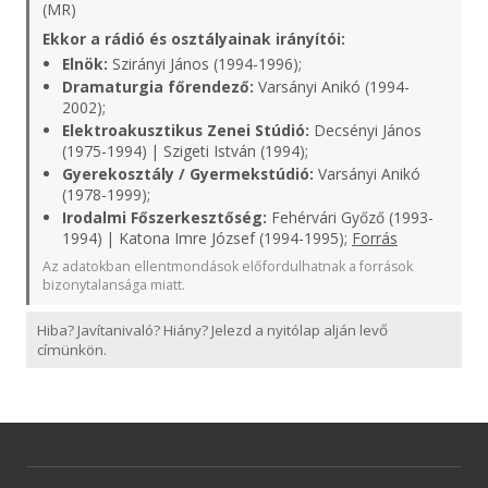
(MR)
Ekkor a rádió és osztályainak irányítói:
Elnök:
Szirányi János (1994-1996);
Dramaturgia főrendező:
Varsányi Anikó (1994-
2002);
Elektroakusztikus Zenei Stúdió:
Decsényi János
(1975-1994) | Szigeti István (1994);
Gyerekosztály / Gyermekstúdió:
Varsányi Anikó
(1978-1999);
Irodalmi Főszerkesztőség:
Fehérvári Győző (1993-
1994) | Katona Imre József (1994-1995);
Forrás
Az adatokban ellentmondások előfordulhatnak a források
bizonytalansága miatt.
Hiba? Javítanivaló? Hiány? Jelezd a nyitólap alján levő
címünkön.