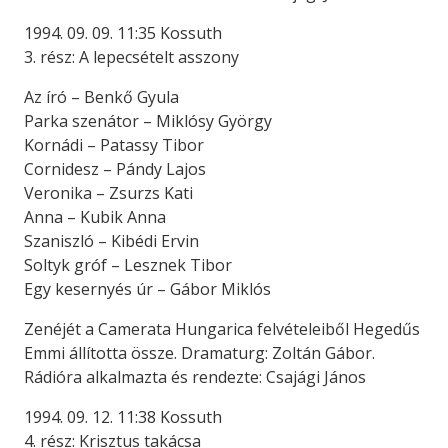
1994. 09. 09. 11:35 Kossuth
3. rész: A lepecsételt asszony
Az író – Benkő Gyula
Parka szenátor – Miklósy György
Kornádi – Patassy Tibor
Cornidesz – Pándy Lajos
Veronika – Zsurzs Kati
Anna – Kubik Anna
Szaniszló – Kibédi Ervin
Soltyk gróf – Lesznek Tibor
Egy kesernyés úr – Gábor Miklós
Zenéjét a Camerata Hungarica felvételeiből Hegedűs
Emmi állította össze. Dramaturg: Zoltán Gábor.
Rádióra alkalmazta és rendezte: Csajági János
1994. 09. 12. 11:38 Kossuth
4. rész: Krisztus takácsa