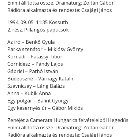
Emmi állította össze. Dramaturg: Zoltán Gábor.
Rádióra alkalmazta és rendezte: Csajági János
1994. 09. 05. 11:35 Kossuth
2. rész: Pillangós papucsok
Az író – Benkő Gyula
Parka szenátor – Miklósy György
Kornádi – Patassy Tibor
Cornidesz – Pándy Lajos
Gábriel – Pathó István
Budeuszné – Várnagy Katalin
Szavniczay – Láng Balázs
Anna – Kubik Anna
Egy polgár – Bálint György
Egy kesernyés úr – Gábor Miklós
Zenéjét a Camerata Hungarica felvételeiből Hegedűs
Emmi állította össze. Dramaturg: Zoltán Gábor.
Rádióra alkalmazta és rendezte: Csajági János