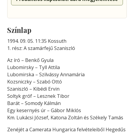
Színlap
1994. 09. 05. 11:35 Kossuth
1. rész: A szamárfejű Szaniszló
Az író – Benkő Gyula
Lubomirsky – Tyll Attila
Lubomirska – Szilvássy Annamária
Kozsniczky – Szabó Ottó
Szaniszló – Kibédi Ervin
Soltyk gróf – Lesznek Tibor
Barát – Somody Kálmán
Egy kesernyés úr – Gábor Miklós
Km. Lukácsi József, Katona Zoltán és Székely Tamás
Zenéjét a Camerata Hungarica felvételeiből Hegedűs