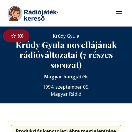
Tovább a navigációhoz
Tovább a tartalomhoz
Menü
0
Krúdy Gyula
Krúdy Gyula novellájának
rádióváltozatai (7 részes
sorozat)
Magyar hangjáték
1994. szeptember 05.
Magyar Rádió
Produkciós kapcsolati ábra megjelenítése