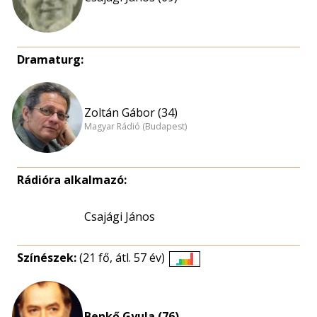
Dramaturg:
Zoltán Gábor (34)
Magyar Rádió (Budapest)
Rádióra alkalmazó:
Csajági János
Színészek:
(21 fő, átl. 57 év)
Életkori
eloszlás
nagyítása
Benkő Gyula (76)