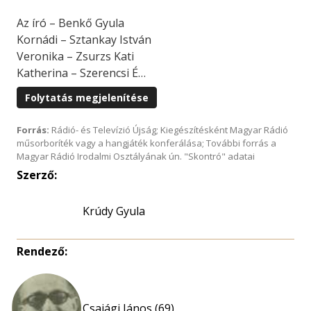
Az író – Benkő Gyula
Kornádi – Sztankay István
Veronika – Zsurzs Kati
Katherina – Szerencsi É…
Folytatás megjelenítése
Forrás:
Rádió- és Televízió Újság; Kiegészítésként Magyar Rádió
műsorboríték vagy a hangjáték konferálása; További forrás a
Magyar Rádió Irodalmi Osztályának ún. "Skontró" adatai
Szerző:
Krúdy Gyula
Rendező:
Csajági János (69)