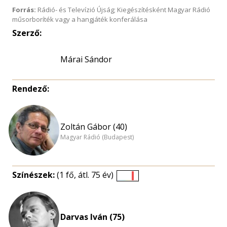
Forrás:
Rádió- és Televízió Újság; Kiegészítésként Magyar Rádió
műsorboríték vagy a hangjáték konferálása
Szerző:
Márai Sándor
Rendező:
Zoltán Gábor (40)
Magyar Rádió (Budapest)
Színészek:
(1 fő, átl. 75 év)
Életkori
eloszlás
nagyítása
Darvas Iván (75)