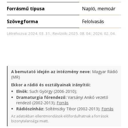
Forrásmű típusa
Napló, memoár
Szövegforma
Felolvasás
Létrehozva: 2024. 03. 31.; Revíziók: 2025. 08. 04.; 2026. 02. 04.
A bemutató idején az intézmény neve:
Magyar Rádió
(MR)
Ekkor a rádió és osztályainak irányítói:
Elnök:
Such György (2006-2010);
Dramaturgia főrendező:
Varsányi Anikó vezető
rendező (2002-2013);
Forrás
Rádiószínház:
Solténszky Tibor (2002-2013);
Forrás
Az adatokban ellentmondások előfordulhatnak a források
bizonytalansága miatt.