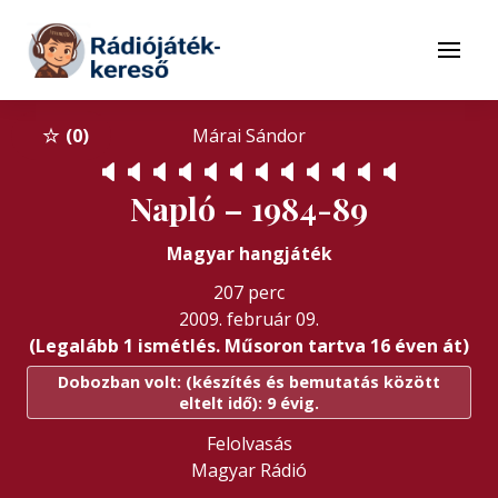
Tovább a navigációhoz
Tovább a tartalomhoz
Menü
0
Márai Sándor
🔈
🔈
🔈
🔈
🔈
🔈
🔈
🔈
🔈
🔈
🔈
🔈
Napló – 1984-89
Magyar hangjáték
207 perc
2009. február 09.
(Legalább 1 ismétlés. Műsoron tartva 16 éven át)
Dobozban volt: (készítés és bemutatás között
eltelt idő): 9 évig.
Felolvasás
Magyar Rádió