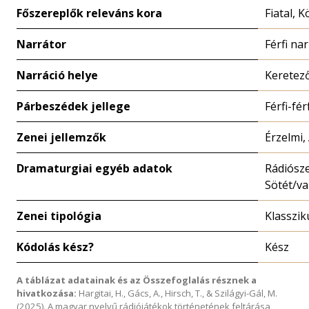
Főszereplők releváns kora
Fiatal, 
Narrátor
Férfi na
Narráció helye
Keretez
Párbeszédek jellege
Férfi-fér
Zenei jellemzők
Érzelmi,
Dramaturgiai egyéb adatok
Rádiósze
Sötét/v
Zenei tipológia
Klasszik
Kódolás kész?
Kész
A táblázat adatainak és az Összefoglalás résznek a
hivatkozása:
Hargitai, H., Gács, A., Hirsch, T., & Szilágyi-Gál, M.
(2025). A magyar nyelvű rádiójátékok történetének feltárása