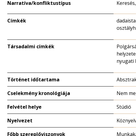
Narratíva/konfliktustípus
Keresés
Címkék
dadaista,
osztályh
Társadalmi címkék
Polgárs
helyzete
nyugati
Történet időtartama
Absztrak
Cselekmény kronológiája
Nem me
Felvétel helye
Stúdió
Nyelvezet
Köznyelv
Főbb szereplőviszonyok
Munkaka