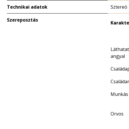
Technikai adatok
Sztereó
Szereposztás
Karakte
Láthatat
angyal
Családa
Családa
Munkás
Orvos