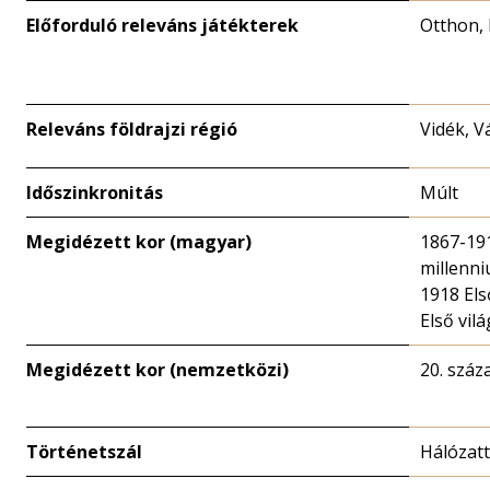
Előforduló releváns játékterek
Otthon, 
Releváns földrajzi régió
Vidék, V
Időszinkronitás
Múlt
Megidézett kor (magyar)
1867-191
millenni
1918 Els
Első vil
Megidézett kor (nemzetközi)
20. száz
Történetszál
Hálózat