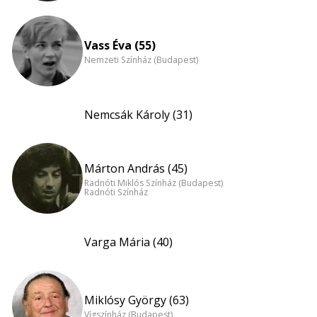
Vass Éva (55)
Nemzeti Színház (Budapest)
Nemcsák Károly (31)
Márton András (45)
Radnóti Miklós Színház (Budapest)
Radnóti Színház
Varga Mária (40)
Miklósy György (63)
Vígszínház (Budapest)