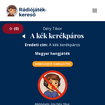
Tovább a navigációhoz
Tovább a tartalomhoz
Menü
0
Déry Tibor
A kék kerékpáros
🔈
Eredeti cím:
A kék kerékpáros
Magyar hangjáték
KIEMELKEDŐ HANGJÁTÉK
Rádiódada. Írta Déry Tibor.