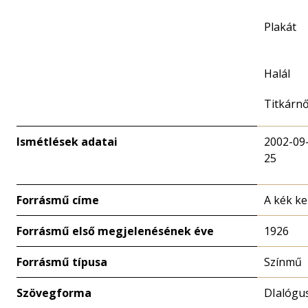
Plakát
Halál
Titkárn
Ismétlések adatai
2002-09
25
Forrásmű címe
A kék k
Forrásmű első megjelenésének éve
1926
Forrásmű típusa
Színmű
Szövegforma
DIalógu