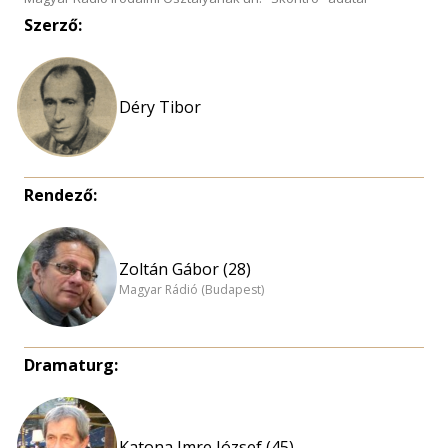
Szerző:
Déry Tibor
Rendező:
Zoltán Gábor (28)
Magyar Rádió (Budapest)
Dramaturg:
Katona Imre József (45)