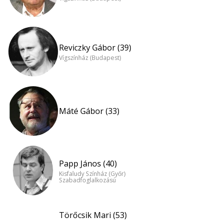
Reviczky Gábor (39)
Vígszínház (Budapest)
Máté Gábor (33)
Papp János (40)
Kisfaludy Színház (Győr)
Szabadfoglalkozású
Törőcsik Mari (53)