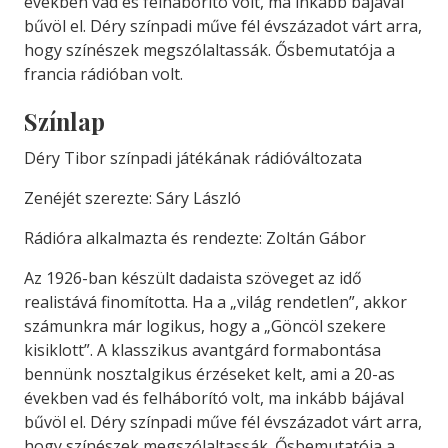
években vad és felháborító volt, ma inkább bájával
bűvöl el. Déry színpadi műve fél évszázadot várt arra,
hogy színészek megszólaltassák. Ősbemutatója a
francia rádióban volt.
Színlap
Déry Tibor színpadi játékának rádióváltozata
Zenéjét szerezte: Sáry László
Rádióra alkalmazta és rendezte: Zoltán Gábor
Az 1926-ban készült dadaista szöveget az idő
realistává finomította. Ha a „világ rendetlen”, akkor
számunkra már logikus, hogy a „Göncöl szekere
kisiklott”. A klasszikus avantgárd formabontása
bennünk nosztalgikus érzéseket kelt, ami a 20-as
években vad és felháborító volt, ma inkább bájával
bűvöl el. Déry színpadi műve fél évszázadot várt arra,
hogy színészek megszólaltassák. Ősbemutatója a