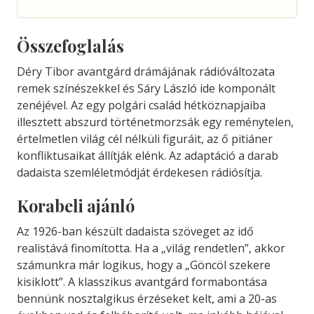
Összefoglalás
Déry Tibor avantgárd drámájának rádióváltozata
remek színészekkel és Sáry László ide komponált
zenéjével. Az egy polgári család hétköznapjaiba
illesztett abszurd történetmorzsák egy reménytelen,
értelmetlen világ cél nélküli figuráit, az ő pitiáner
konfliktusaikat állítják elénk. Az adaptáció a darab
dadaista szemléletmódját érdekesen rádiósítja.
Korabeli ajánló
Az 1926-ban készült dadaista szöveget az idő
realistává finomította. Ha a „világ rendetlen”, akkor
számunkra már logikus, hogy a „Göncöl szekere
kisiklott”. A klasszikus avantgárd formabontása
bennünk nosztalgikus érzéseket kelt, ami a 20-as