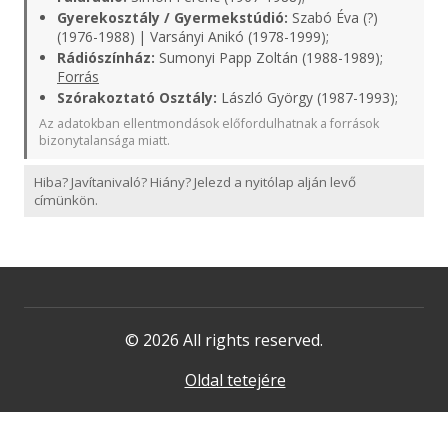
Gyerekosztály / Gyermekstúdió:
Szabó Éva (?)
(1976-1988) | Varsányi Anikó (1978-1999);
Rádiószínház:
Sumonyi Papp Zoltán (1988-1989);
Forrás
Szórakoztató Osztály:
László György (1987-1993);
Az adatokban ellentmondások előfordulhatnak a források
bizonytalansága miatt.
Hiba? Javítanivaló? Hiány? Jelezd a nyitólap alján levő
címünkön.
© 2026 All rights reserved.
Oldal tetejére