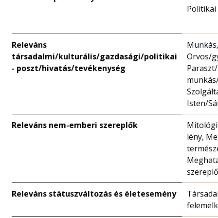
Politikai
Releváns
Munkás, 
társadalmi/kulturális/gazdasági/politikai
Orvos/g
- poszt/hivatás/tevékenység
Paraszt
munkás/
Szolgált
Isten/Sá
Releváns nem-emberi szereplők
Mitológi
lény, Me
természe
Meghatá
szerepl
Releváns státuszváltozás és életesemény
Társadal
felemelk