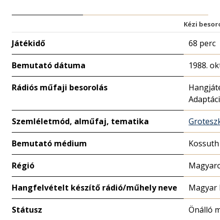
Kézi besor
Játékidő
68 perc
Bemutató dátuma
1988. ok
Rádiós műfaji besorolás
Hangját
Adaptác
Szemléletmód, alműfaj, tematika
Grotesz
Bemutató médium
Kossuth
Régió
Magyaro
Hangfelvételt készítő rádió/műhely neve
Magyar 
Státusz
Önálló 