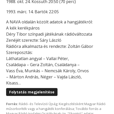
1988. okt. 24. Kossuth 20:50 (70 perc)
1993. márc. 14. Bartók 22:05
A NAVA oldalán közölt adatok a hangjátékról:
A kék kerékpáros
Déry Tibor színpadi játékának rádióváltozata
Zenéjét szerezte: Sáry László
Rádióra alkalmazta és rendezte: Zoltán Gábor
Szereposztás:
Láthatatlan angyal – Vallai Péter,
Családapa – Gera Zoltán, Családanya –
Vass Éva, Munkás – Nemcsák Károly, Orvos
– Márton András, Néger – Vajda László,
Kisass…
Folytatás megjelenítése
Forrás:
Rádió- és Televízió Újság; Kiegészítésként Magyar Rádió
műsorboríték vagy a hangjáték konferálása; További forrás a
Magyar Rádió Irodalmi Osztályának ún. "Skontró" adatai