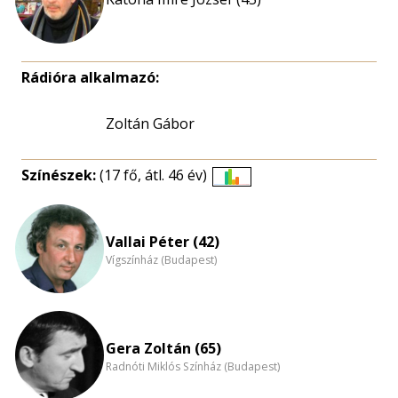
Rádióra alkalmazó:
Zoltán Gábor
Színészek:
(17 fő, átl. 46 év)
Életkori
eloszlás
nagyítása
Vallai Péter (42)
Vígszínház (Budapest)
Gera Zoltán (65)
Radnóti Miklós Színház (Budapest)