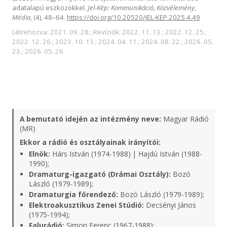
adatalapú eszközökkel.
Jel-Kép: Kommunikáció, Közvélemény,
Média
, (4), 48–64.
https://doi.org/10.20520/JEL-KEP.2025.4.49
Létrehozva: 2021. 09. 28.; Revíziók: 2022. 11. 13.; 2022. 12. 25.;
2022. 12. 26.; 2023. 10. 13.; 2024. 04. 11.; 2024. 08. 22.; 2026. 05.
23.; 2026. 05. 26.
A bemutató idején az intézmény neve:
Magyar Rádió
(MR)
Ekkor a rádió és osztályainak irányítói:
Elnök:
Hárs István (1974-1988) | Hajdú István (1988-
1990);
Dramaturg-igazgató (Drámai Osztály):
Bozó
László (1979-1989);
Dramaturgia főrendező:
Bozó László (1979-1989);
Elektroakusztikus Zenei Stúdió:
Decsényi János
(1975-1994);
Falurádió:
Simon Ferenc (1967-1988);