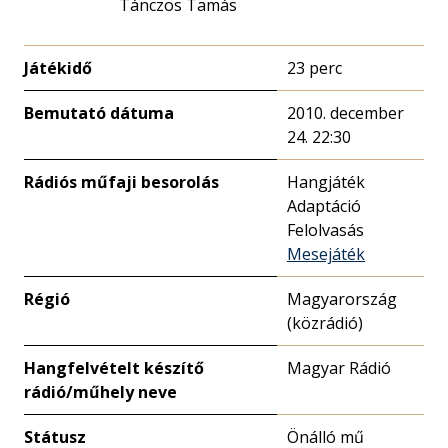
Tánczos Tamás
Játékidő
23 perc
Bemutató dátuma
2010. december
24. 22:30
Rádiós műfaji besorolás
Hangjáték
Adaptáció
Felolvasás
Mesejáték
Régió
Magyarország
(közrádió)
Hangfelvételt készítő
Magyar Rádió
rádió/műhely neve
Státusz
Önálló mű