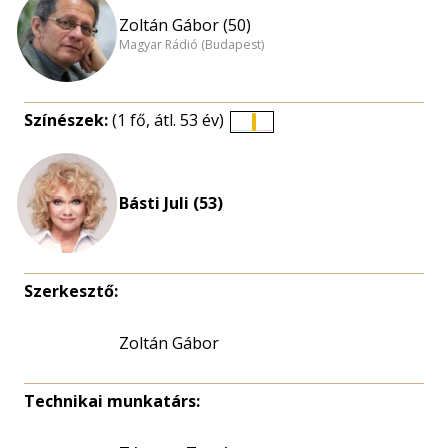
Zoltán Gábor (50)
Magyar Rádió (Budapest)
Színészek:
(1 fő, átl. 53 év)
Életkori
eloszlás
nagyítása
Básti Juli (53)
Szerkesztő:
Zoltán Gábor
Technikai munkatárs: