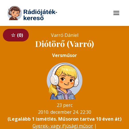
Tovább a navigációhoz
Tovább a tartalomhoz
Menü
0
Varró Dániel
Diótörő (Varró)
Versműsor
23 perc
2010. december 24. 22:30
(Legalább 1 ismétlés. Műsoron tartva 10 éven át)
Gyerek- vagy ifjúsági műsor
|