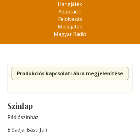
Hangjáték
Adaptáció
Felolvasás
Mesejáték
Magyar Rádió
Produkciós kapcsolati ábra megjelenítése
Színlap
Rádiószínház
Előadja: Básti Juli