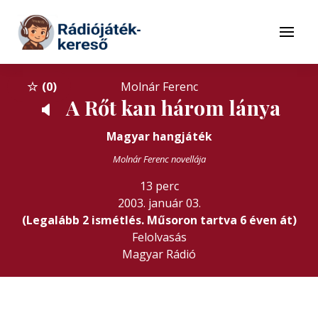
Tovább a navigációhoz
Tovább a tartalomhoz
Menü
0
Molnár Ferenc
A Rőt kan három lánya
🔈
Magyar hangjáték
Molnár Ferenc novellája
13 perc
2003. január 03.
(Legalább 2 ismétlés. Műsoron tartva 6 éven át)
Felolvasás
Magyar Rádió