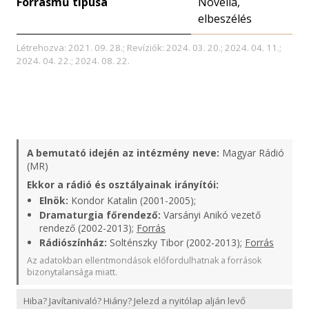
Forrásmű típusa
Novella,
elbeszélés
Létrehozva: 2021. 09. 28.; Revíziók: 2024. 03. 20.; 2024. 04. 11.;
2024. 04. 22.; 2024. 08. 22.
A bemutató idején az intézmény neve:
Magyar Rádió
(MR)
Ekkor a rádió és osztályainak irányítói:
Elnök:
Kondor Katalin (2001-2005);
Dramaturgia főrendező:
Varsányi Anikó vezető
rendező (2002-2013);
Forrás
Rádiószínház:
Solténszky Tibor (2002-2013);
Forrás
Az adatokban ellentmondások előfordulhatnak a források
bizonytalansága miatt.
Hiba? Javítanivaló? Hiány? Jelezd a nyitólap alján levő