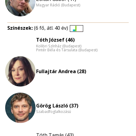
Magyar Rádió (Budapest)
Színészek:
(6 fő, átl. 40 év)
Életkori
Tóth József (46)
eloszlás
Kolibri Színház (Budapest)
nagyítása
Pintér Béla és Társulata (Budapest)
Fullajtár Andrea (28)
Görög László (37)
Szabadfoglalkozású
Tóth Tamás (43)