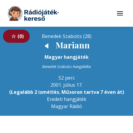
Tovább a navigációhoz
Tovább a tartalomhoz
Menü
0
Benedek Szabolcs (28)
Mariann
🔈
Magyar hangjáték
Benedek Szabolcs hangjátéka
52 perc
2001. július 17.
(Legalább 2 ismétlés. Műsoron tartva 7 éven át)
Eredeti hangjáték
Magyar Rádió