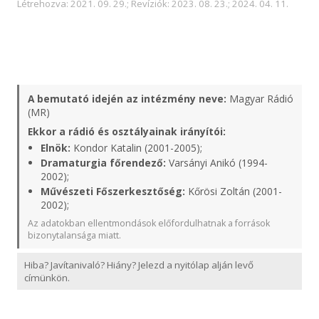
Létrehozva: 2021. 09. 29.; Revíziók: 2023. 08. 23.; 2024. 04. 11.
A bemutató idején az intézmény neve:
Magyar Rádió
(MR)
Ekkor a rádió és osztályainak irányítói:
Elnök:
Kondor Katalin (2001-2005);
Dramaturgia főrendező:
Varsányi Anikó (1994-
2002);
Művészeti Főszerkesztőség:
Kőrösi Zoltán (2001-
2002);
Az adatokban ellentmondások előfordulhatnak a források
bizonytalansága miatt.
Hiba? Javítanivaló? Hiány? Jelezd a nyitólap alján levő
címünkön.