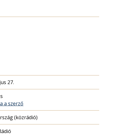
us 27.
ás
sa a szerző
szág (közrádió)
Rádió