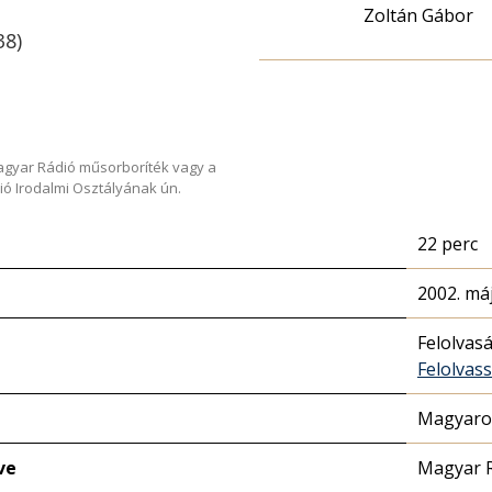
Zoltán Gábor
38)
Magyar Rádió műsorboríték vagy a
ió Irodalmi Osztályának ún.
22 perc
2002. máj
Felolvas
Felolvas
Magyaror
ve
Magyar 