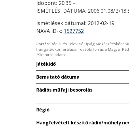
idöpont: 20.35 –
ISMÉTLÉSI DÁTUMA: 2006.01.08/B/13.
Ismétlések dátumai: 2012-02-19
NAVA ID-k:
1527752
Forrás:
Rádió- és Televízió Újság; Kiegészítésként 
hangjáték konferálása; További forrás a Magyar Rád
"Skontró" adatai
Játékidő
Bemutató dátuma
Rádiós műfaji besorolás
Régió
Hangfelvételt készítő rádió/műhely ne