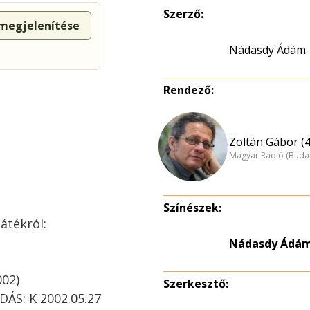
Szerző:
 megjelenítése
Nádasdy Ádám
Rendező:
Zoltán Gábor (4
Magyar Rádió (Buda
Színészek:
átékról:
Nádasdy Ádá
002)
Szerkesztő:
ÁS: K 2002.05.27