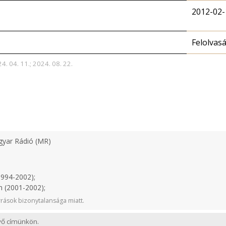
2012-02-
Felolvas
4. 04. 11.; 2024. 08. 22.
yar Rádió (MR)
1994-2002);
n (2001-2002);
rások bizonytalansága miatt.
evő címünkön.