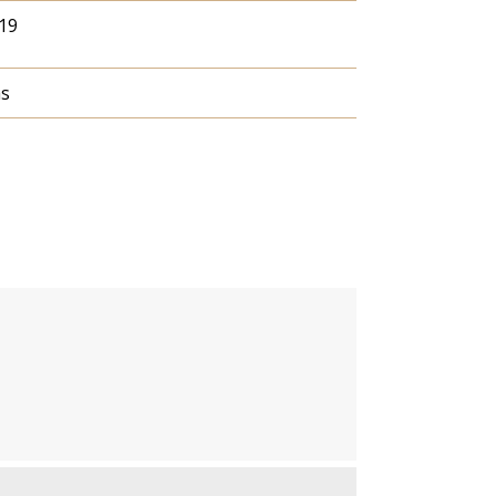
19
ás