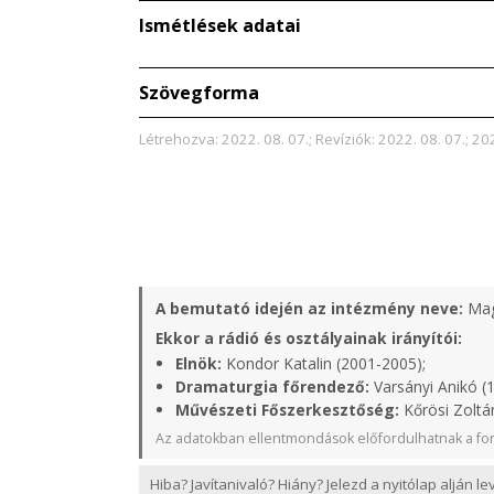
Ismétlések adatai
Szövegforma
Létrehozva: 2022. 08. 07.; Revíziók: 2022. 08. 07.; 202
A bemutató idején az intézmény neve:
Mag
Ekkor a rádió és osztályainak irányítói:
Elnök:
Kondor Katalin (2001-2005);
Dramaturgia főrendező:
Varsányi Anikó (
Művészeti Főszerkesztőség:
Kőrösi Zoltá
Az adatokban ellentmondások előfordulhatnak a for
Hiba? Javítanivaló? Hiány? Jelezd a nyitólap alján l