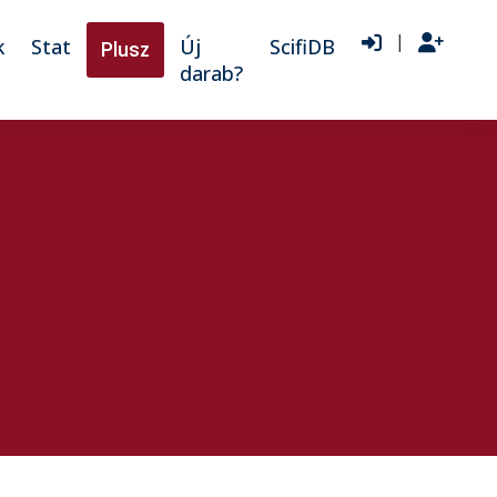
|
k
Stat
Új
ScifiDB
Plusz
darab?