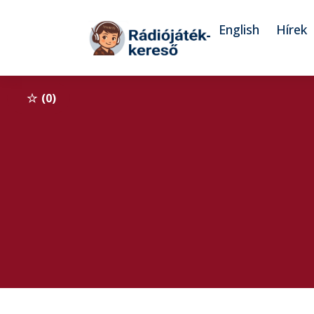
Tovább a navigációhoz
Tovább a tartalomhoz
English
Hírek
0