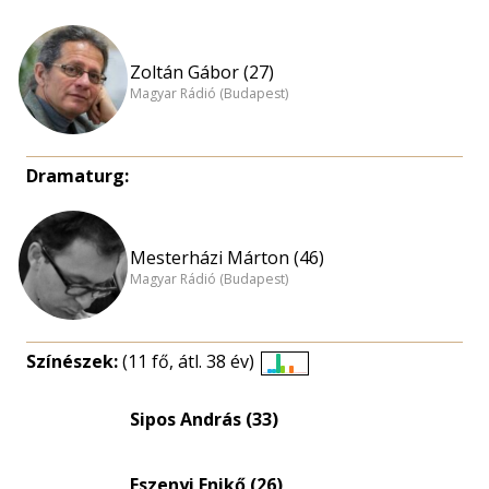
Zoltán Gábor (27)
Magyar Rádió (Budapest)
Dramaturg:
Mesterházi Márton (46)
Magyar Rádió (Budapest)
Színészek:
(11 fő, átl. 38 év)
Életkori
eloszlás
Sipos András (33)
nagyítása
Eszenyi Enikő (26)