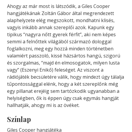
Ahogy az már most is látszódik, a Giles Cooper
hangjátékának Zoltán Gábor által megrendezett
alaphelyzete elég megszokott, mondhatni klisés,
vagyis inkább annak szereplői azok. Kapunk egy
tipikus “nagyra nőtt gyerek férfit”, aki nem képes
semmi a felnőttek világából származó dologgal
foglalkozni, meg egy hozzá minden történetben
valamiért passzoló, kissé házsártos hangú, szigorú
és szorgalmas, “majd én elmosogatok, milyen lusta
vagy” (Eszenyi Enikő) feleséget. Az viszont a
rádiójáték becsületére válik, hogy mindezt úgy tálalja
tűpontossággal elénk, hogy a két szereplőnk még
egy pillanat erejéig sem tartózkodik ugyanabban a
helyiségben, ők is éppen úgy csak egymás hangját
hallhatják, ahogy mi is az övéket.
Színlap
Giles Cooper hangjátéka