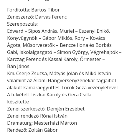
Fordította: Bartos Tibor
Zeneszerző: Darvas Ferenc
Szereposztás:
Edward – Sipos András, Muriel – Eszenyi Enikő,
Könyvügynök – Gábor Miklós, Rory – Kovács
Ágota, Műsorvezetők – Bencze Ilona és Borbás
Gabi, Iskolaigazgató – Simon György, Végrehajtók –
Karczag Ferenc és Kassai Károly, Őrmester –
Bán János
Km. Cserje Zsuzsa, Mátyás Jolán és Mikó István
valamint az Állami Hangversenyzenekar tagjaiból
alakult kamaraegyüttes Török Géza vezényletével.
A felvételt Liszkai Károly és Gera Csilla
készítette
Zenei szerkesztő: Demjén Erzsébet
Zenei rendező Rónai István
Dramaturg: Mesterházi Márton
Rendező: Zoltán Gábor