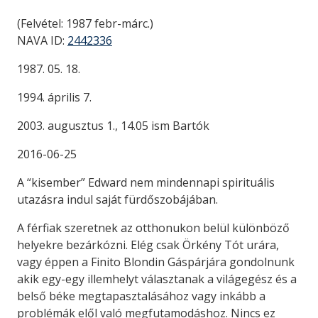
(Felvétel: 1987 febr-márc.)
NAVA ID:
2442336
1987. 05. 18.
1994. április 7.
2003. augusztus 1., 14.05 ism Bartók
2016-06-25
A “kisember” Edward nem mindennapi spirituális
utazásra indul saját fürdőszobájában.
A férfiak szeretnek az otthonukon belül különböző
helyekre bezárkózni. Elég csak Örkény Tót urára,
vagy éppen a Finito Blondin Gáspárjára gondolnunk
akik egy-egy illemhelyt választanak a világegész és a
belső béke megtapasztalásához vagy inkább a
problémák elől való megfutamodáshoz. Nincs ez