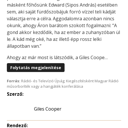
másként főhősünk Edward (Sipos András) esetében
sem, aki saját fürdőszobájuk forró vízzel teli kádját
választja erre a célra. Aggodalomra azonban nincs
okunk, ahogy Áron barátom szokott fogalmazni: “A
gond akkor kezdődik, ha az ember a zuhanyzóban ül
le. A kád még oké, ha az illető épp rossz lelki
állapotban van.”
Ahogy az már most is látszódik, a Giles Coope…
Folytatás megjelenítése
Forrás:
Rádió- és Televízió Újság; Kiegészítésként Magyar Rádió
műsorboríték vagy a hangjáték konferálása
Szerző:
Giles Cooper
Rendező: