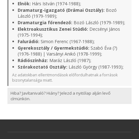
Elnök:
Hárs István (1974-1988);
Dramaturg-igazgató (Drámai Osztály):
Bozó
László (1979-1989);
Dramaturgia főrendező:
Bozó László (1979-1989);
Elektroakusztikus Zenei Stúdió:
Decsényi János
(1975-1994);
Falurádió:
Simon Ferenc (1967-1988);
Gyerekosztály / Gyermekstúdió:
Szabó Éva (?)
(1976-1988) | Varsányi Anikó (1978-1999);
Rádiószínház:
Maráz László (1987);
Szórakoztató Osztály:
László György (1987-1993);
Az adatokban ellentmondások előfordulhatnak a források
bizonytalansága miatt.
Hiba? Javítanivaló? Hiány? Jelezd a nyitólap alján levő
címünkön.