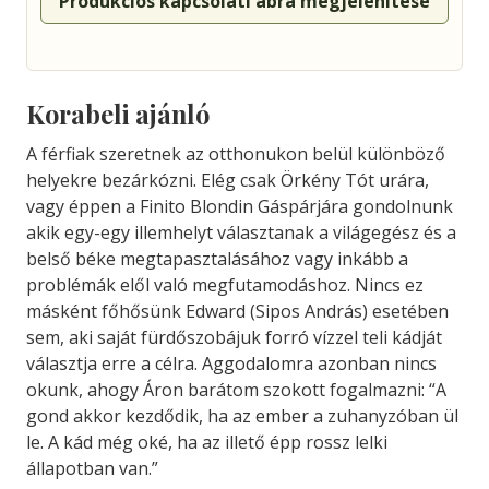
Produkciós kapcsolati ábra megjelenítése
Korabeli ajánló
A férfiak szeretnek az otthonukon belül különböző
helyekre bezárkózni. Elég csak Örkény Tót urára,
vagy éppen a Finito Blondin Gáspárjára gondolnunk
akik egy-egy illemhelyt választanak a világegész és a
belső béke megtapasztalásához vagy inkább a
problémák elől való megfutamodáshoz. Nincs ez
másként főhősünk Edward (Sipos András) esetében
sem, aki saját fürdőszobájuk forró vízzel teli kádját
választja erre a célra. Aggodalomra azonban nincs
okunk, ahogy Áron barátom szokott fogalmazni: “A
gond akkor kezdődik, ha az ember a zuhanyzóban ül
le. A kád még oké, ha az illető épp rossz lelki
állapotban van.”