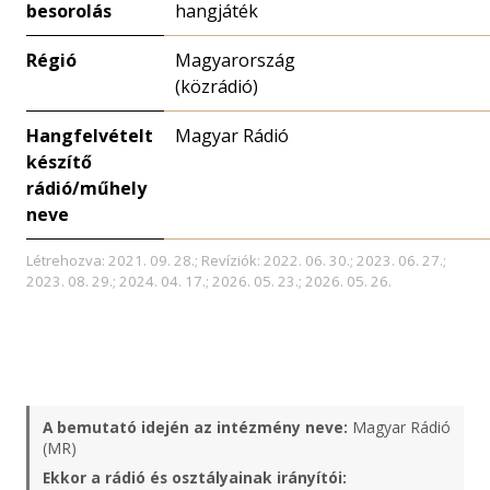
besorolás
hangjáték
Régió
Magyarország
(közrádió)
Hangfelvételt
Magyar Rádió
készítő
rádió/műhely
neve
Létrehozva: 2021. 09. 28.; Revíziók: 2022. 06. 30.; 2023. 06. 27.;
2023. 08. 29.; 2024. 04. 17.; 2026. 05. 23.; 2026. 05. 26.
A bemutató idején az intézmény neve:
Magyar Rádió
(MR)
Ekkor a rádió és osztályainak irányítói: