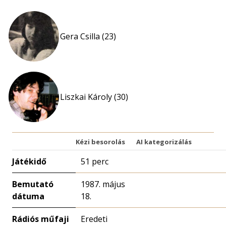
Gera Csilla (23)
Liszkai Károly (30)
Kézi besorolás
AI kategorizálás
Játékidő
51 perc
Bemutató
1987. május
dátuma
18.
Rádiós műfaji
Eredeti