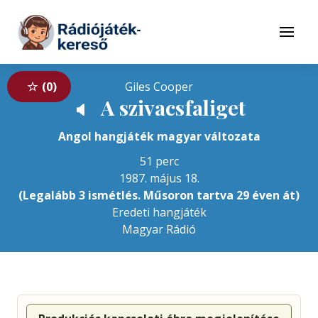
Tovább a navigációhoz
Tovább a tartalomhoz
Menü
0
Giles Cooper
A szivacsfaliget
🔈
Angol hangjáték magyar változata
51 perc
1987. május 18.
(Legalább 3 ismétlés. Műsoron tartva 29 éven át)
Eredeti hangjáték
Magyar Rádió