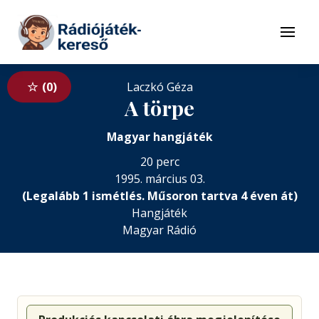
Tovább a navigációhoz
Tovább a tartalomhoz
Menü
0
Laczkó Géza
A törpe
Magyar hangjáték
20 perc
1995. március 03.
(Legalább 1 ismétlés. Műsoron tartva 4 éven át)
Hangjáték
Magyar Rádió