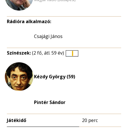
Rádióra alkalmazó:
Csajági János
Színészek:
(2 fő, átl. 59 év)
Életkori
eloszlás
nagyítása
Kézdy György (59)
Pintér Sándor
Játékidő
20 perc