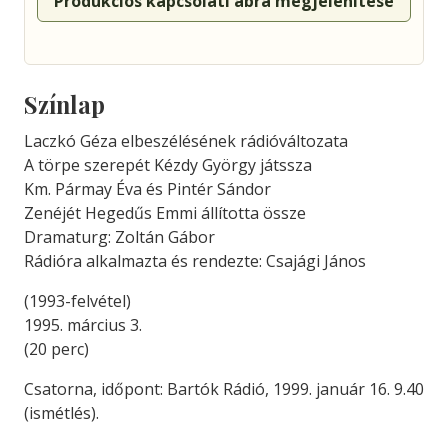
Produkciós kapcsolati ábra megjelenítése
Színlap
Laczkó Géza elbeszélésének rádióváltozata
A törpe szerepét Kézdy György játssza
Km. Pármay Éva és Pintér Sándor
Zenéjét Hegedűs Emmi állította össze
Dramaturg: Zoltán Gábor
Rádióra alkalmazta és rendezte: Csajági János
(1993-felvétel)
1995. március 3.
(20 perc)
Csatorna, időpont: Bartók Rádió, 1999. január 16. 9.40
(ismétlés).