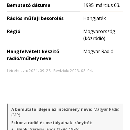
Bemutató dátuma
1995. március 03.
Rádiós műfaji besorolás
Hangjáték
Régió
Magyarország
(közrádió)
Hangfelvételt készítő
Magyar Rádió
rádió/műhely neve
Létrehozva: 2021. 09. 28.; Revíziók: 2023. 08. 04.
A bemutató idején az intézmény neve:
Magyar Rádió
(MR)
Ekkor a rádió és osztályainak irányítói:
Elnök:
Szirányi János (1994-1996);