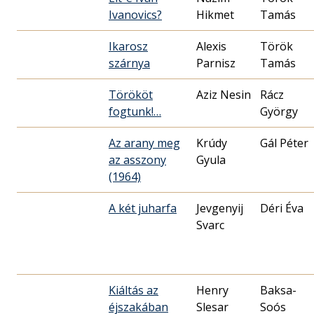
Ivanovics?
Hikmet
Tamás
Ikarosz
Alexis
Török
szárnya
Parnisz
Tamás
Törököt
Aziz Nesin
Rácz
fogtunk!…
György
Az arany meg
Krúdy
Gál Péter
az asszony
Gyula
(1964)
A két juharfa
Jevgenyij
Déri Éva
Svarc
Kiáltás az
Henry
Baksa-
éjszakában
Slesar
Soós