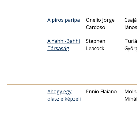
A piros paripa
Onelio Jorge
Csajá
Cardoso
Jáno
A Yahhi-Bahhi
Stephen
Turi
Társaság
Leacock
Györ
Ahogy egy
Ennio Flaiano
Moln
olasz elképzeli
Mihá