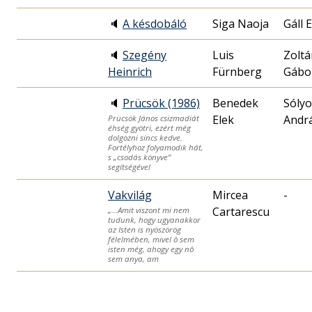
🔈
A késdobáló
Siga Naoja
Gáll 
🔈
Szegény
Luis
Zoltá
Heinrich
Fürnberg
Gábo
🔈
Prücsök (1986)
Benedek
Sóly
Elek
Andr
Prücsök János csizmadiát
éhség gyötri, ezért még
dolgozni sincs kedve.
Fortélyhoz folyamodik hát,
s „csodás könyve”
segítségével
Vakvilág
Mircea
-
Cartarescu
„…Amit viszont mi nem
tudunk, hogy ugyanakkor
az Isten is nyöszörög
félelmében, mivel ô sem
isten még, ahogy egy nô
sem anya, am