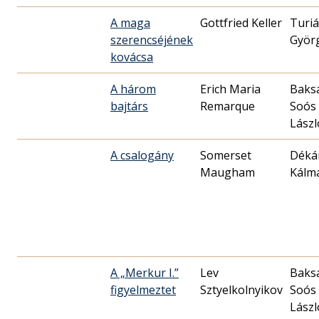
A maga
Gottfried Keller
Turi
szerencséjének
Györ
kovácsa
A három
Erich Maria
Baks
bajtárs
Remarque
Soós
Lászl
A csalogány
Somerset
Déká
Maugham
Kálm
A „Merkur I.”
Lev
Baks
figyelmeztet
Sztyelkolnyikov
Soós
Lászl