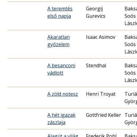
A teremtés
Georgij
Baks
első napja
Gurevics
Soós
Lászl
Akaratlan
Isaac Asimov
Baks
győzelem
Soós
Lászl
A besanconi
Stendhal
Baks
vádlott
Soós
Lászl
A zöld notesz
Henri Troyat
Turi
Györ
A hét igazak
Gottfried Keller
Turi
zászlaja
Györ
Alagút a világ
Frederik Pohl
Baks