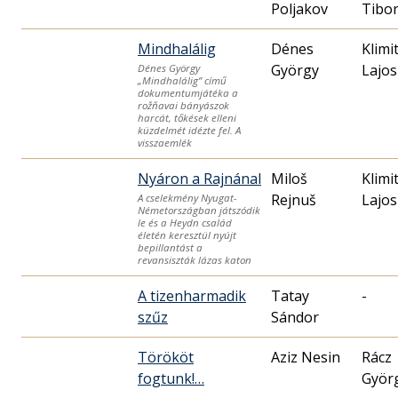
Poljakov
Mindhalálig
Dénes
Klimi
György
Lajos
Dénes György
„Mindhalálig” című
dokumentumjátéka a
rožňavai bányászok
harcát, tőkések elleni
küzdelmét idézte fel. A
visszaemlék
Nyáron a Rajnánal
Miloš
Klimi
Rejnuš
Lajos
A cselekmény Nyugat-
Németországban játszódik
le és a Heydn család
életén keresztül nyújt
bepillantást a
revansiszták lázas katon
A tizenharmadik
Tatay
-
szűz
Sándor
Törököt
Aziz Nesin
Rácz
fogtunk!…
Györ