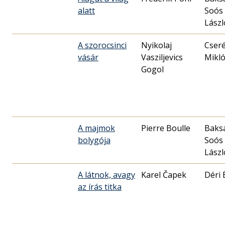
alatt
Soós
Lászl
A szorocsinci
Nyikolaj
Cser
vásár
Vasziljevics
Mikló
Gogol
A majmok
Pierre Boulle
Baks
bolygója
Soós
Lászl
A látnok, avagy
Karel Čapek
Déri 
az írás titka