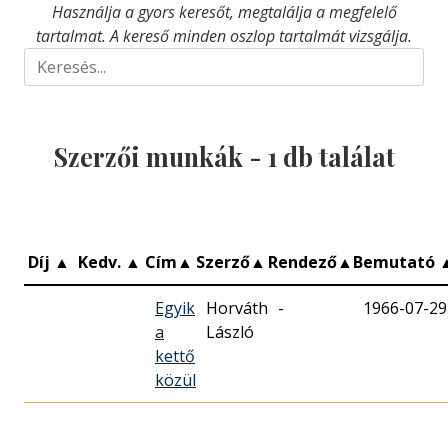
Használja a gyors keresőt, megtalálja a megfelelő
tartalmat. A kereső minden oszlop tartalmát vizsgálja.
Szerzői munkák -
1
db találat
Díj
▲
Kedv.
▲
Cím
▲
Szerző
▲
Rendező
▲
Bemutató
Egyik
Horváth
-
1966-07-29
a
László
kettő
közül