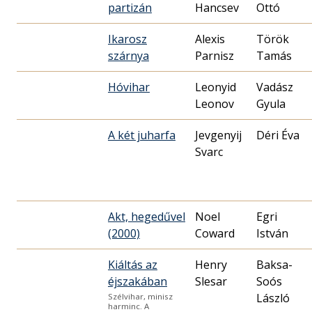
partizán
Hancsev
Ottó
Ikarosz
Alexis
Török
szárnya
Parnisz
Tamás
Hóvihar
Leonyid
Vadász
Gyula
A két juharfa
Jevgenyij
Déri Éva
Svarc
Akt, hegedűvel
Noel
Egri
(2000)
Coward
István
Kiáltás az
Henry
Baksa-
éjszakában
Slesar
Soós
László
Szélvihar, minisz
harminc. A