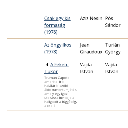
Csak egy kis
Aziz Nesin
Pós
formaság
Sándor
(1976)
Az öngyilkos
Jean
Turián
(1978)
Giraudoux
György
🔈
A Fekete
Vajda
Vajda
Tükör
István
István
Truman Capote
amerikai író
haláláról szóló
áldokumentumjáték,
amely egy igazi
utazásra invitálja a
hallgatót a függőség,
a csalá