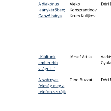
A diakónus
Aleko
Déri 
leánykérőben;
Konsztantinov,
Ganyó bátya
Krum Kulijkov
„Kiáltunk
József Attila
Vadá
emberebb
Gyul
világot…”
A szárnyas
Dino Buzzati
Déri 
feleség meg a
telefon-sztrájk