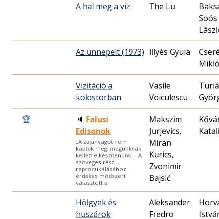
A hal meg a víz
The Lu
Baks
Soós
Lászl
Az ünnepelt (1973)
Illyés Gyula
Cser
Mikló
Vizitáció a
Vasile
Turi
kolostorban
Voiculescu
Györ
🏆
🔈
Falusi
Makszim
Kővá
Edisonok
Jurjevics,
Katal
Miran
„A zajanyagot nem
kaptuk meg, magunknak
Kurics,
kellett elkészítenünk. .. A
szöveges rész
Zvonimir
reprodukálásához
érdekes módszert
Bajsić
választott a
Hölgyek és
Aleksander
Horv
huszárok
Fredro
Istvá