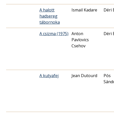
A halott
Ismail Kadare
Déri 
hadsereg
tábornoka
A csizma (1975)
Anton
Déri 
Pavlovics
Csehov
A kutyafej
Jean Dutourd
Pós
Sánd