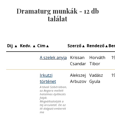
Dramaturg munkák -
12
db
találat
Díj
▲
Kedv.
▲
Cím
▲
Szerző
▲
Rendező
▲
Be
A szelek anyja
Krissan
Horváth
1
Csandar
Irkutzi
Alekszej
Vadász
1
történet
Arbuzov
Gyula
A távoli Szibériában,
az Angara mellett
hatalmas építkezés
folyik.
Megváltoztatják a
táj arculatát. De az
itt dolgozó emberek
ma