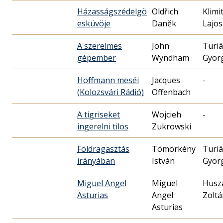
Házasságszédelgö
Oldřich
Klimi
esküvöje
Daněk
Lajos
A szerelmes
John
Turi
gépember
Wyndham
Györ
Hoffmann meséi
Jacques
-
(Kolozsvári Rádió)
Offenbach
A tigriseket
Wojcieh
-
ingerelni tilos
Zukrowski
Földragasztás
Tömörkény
Turi
irányában
István
Györ
Miguel Angel
Miguel
Husz
Asturias
Angel
Zoltá
Asturias