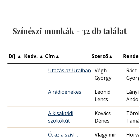
Színészi munkák -
32
db találat
Díj
▲
Kedv.
▲
Cím
▲
Szerző
▲
Rende
Utazás az Uralban
Végh
Rácz
György
Györ
A rádióénekes
Leonid
Lányi
Lencs
Ando
A kisaktádi
Kovács
Törö
szökőkút
Dénes
Tamá
Ó, az a szív!…
Vlagyimir
Horv