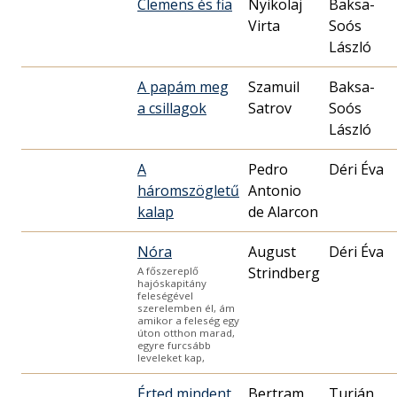
Clemens és fia
Nyikolaj
Baksa-
Virta
Soós
László
A papám meg
Szamuil
Baksa-
a csillagok
Satrov
Soós
László
A
Pedro
Déri Éva
háromszögletű
Antonio
kalap
de Alarcon
Nóra
August
Déri Éva
Strindberg
A főszereplő
hajóskapitány
feleségével
szerelemben él, ám
amikor a feleség egy
úton otthon marad,
egyre furcsább
leveleket kap,
Érted mindent
Bertram
Turián