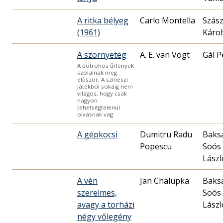
A ritka bélyeg
Carlo Montella
Szás
(1961)
Károl
A szörnyeteg
A. E. van Vogt
Gál P
A potrohos űrlények
szólalnak meg
először. A színészi
játékból sokáig nem
világos, hogy csak
nagyon
tehetségtelenül
olvasnak vag
A gépkocsi
Dumitru Radu
Baks
Popescu
Soós
Lászl
A vén
Jan Chalupka
Baks
szerelmes,
Soós
avagy a torházi
Lászl
négy vőlegény