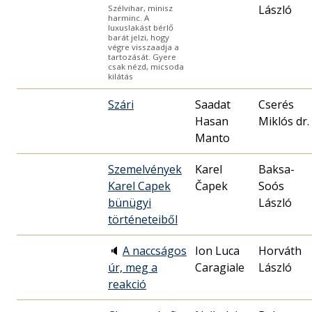
László
Szélvihar, minisz
harminc. A
luxuslakást bérlő
barát jelzi, hogy
végre visszaadja a
tartozását. Gyere
csak nézd, micsoda
kilátás
Szári
Saadat
Cserés
Hasan
Miklós dr.
Manto
Szemelvények
Karel
Baksa-
Karel Capek
Čapek
Soós
bünügyi
László
történeteiből
🔈
A naccságos
Ion Luca
Horváth
úr, meg a
Caragiale
László
reakció