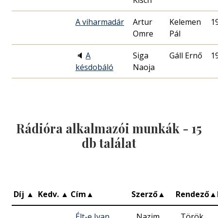
Kisch
A viharmadár
Artur
Kelemen
1
Omre
Pál
🔈
A
Siga
Gáll Ernő
1
késdobáló
Naoja
Rádióra alkalmazói munkák -
15
db találat
Díj
▲
Kedv.
▲
Cím
▲
Szerző
▲
Rendező
▲
Élt-e Ivan
Nazim
Török