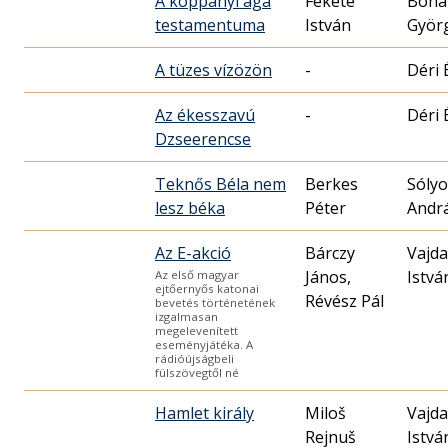
A koppányi aga
Fekete
Bohá
testamentuma
István
Györ
A tüzes vízözön
-
Déri 
Az ékesszavú
-
Déri 
Dzseerencse
Teknős Béla nem
Berkes
Sóly
lesz béka
Péter
Andr
Az E-akció
Bárczy
Vajda
János,
Istvá
Az első magyar
ejtőernyős katonai
Révész Pál
bevetés történetének
izgalmasan
megelevenített
eseményjátéka. A
rádióújságbeli
fülszövegtől né
Hamlet király
Miloš
Vajda
Rejnuš
Istvá