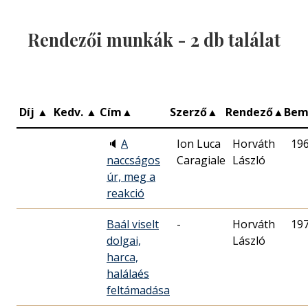
Rendezői munkák -
2
db találat
Díj
▲
Kedv.
▲
Cím
▲
Szerző
▲
Rendező
▲
Bem
🔈
A
Ion Luca
Horváth
19
naccságos
Caragiale
László
úr, meg a
reakció
Baál viselt
-
Horváth
19
dolgai,
László
harca,
halálaés
feltámadása