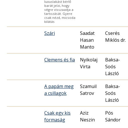
luxuslakást bérlő
barát jelzi, hogy
végre visszaadja a
tartozását. Gyere
csak nézd, micsoda
kilátás
Szári
Saadat
Cserés
Hasan
Miklós dr.
Manto
Clemens és fia
Nyikolaj
Baksa-
Virta
Soós
László
A papám meg
Szamuil
Baksa-
a csillagok
Satrov
Soós
László
Csak egy kis
Aziz
Pós
formaság
Neszin
Sándor