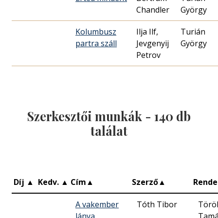
Chandler
György
Kolumbusz
Ilja Ilf,
Turián
partra száll
Jevgenyij
György
Petrov
Szerkesztői munkák -
140
db
találat
Díj
▲
Kedv.
▲
Cím
▲
Szerző
▲
Rende
A vakember
Tóth Tibor
Törö
lánya
Tamá