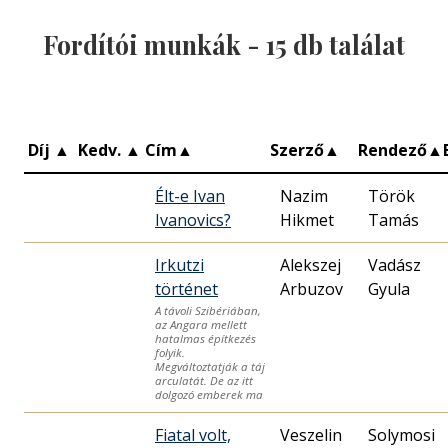
Fordítói munkák -
15
db találat
Díj
▲
Kedv.
▲
Cím
▲
Szerző
▲
Rendező
▲
Élt-e Ivan
Nazim
Török
Ivanovics?
Hikmet
Tamás
Irkutzi
Alekszej
Vadász
történet
Arbuzov
Gyula
A távoli Szibériában,
az Angara mellett
hatalmas építkezés
folyik.
Megváltoztatják a táj
arculatát. De az itt
dolgozó emberek ma
Fiatal volt,
Veszelin
Solymosi