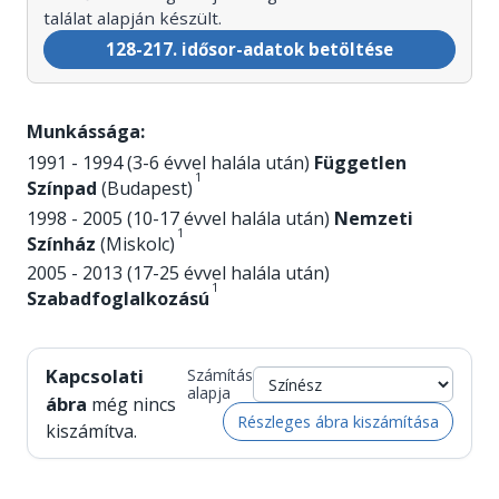
találat alapján készült.
128-217. idősor-adatok betöltése
Munkássága:
1991 - 1994 (3-6 évvel halála után)
Független
1
Színpad
(Budapest)
1998 - 2005 (10-17 évvel halála után)
Nemzeti
1
Színház
(Miskolc)
2005 - 2013 (17-25 évvel halála után)
1
Szabadfoglalkozású
Kapcsolati
Számítás
alapja
ábra
még nincs
Részleges ábra kiszámítása
kiszámítva.