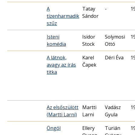
A
Tatay
-
1
tizenharmadik
Sándor
szűz
Isteni
Isidor
Solymosi
1
komédia
Stock
Ottó
A látnok,
Karel
Déri Éva
1
avagy az írás
Čapek
titka
Az elsőszülött
Martti
Vadász
1
(Martti Larni)
Larni
Gyula
Öngól
Ellery
Turián
1