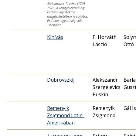
Aleksander Fredro (1793 –
1576) a lengyeleknek oly
kedves vígjátékíró
magánéletében is sajátos,
érdekes egyéniség volt.
Tizenhat
Kihívás
P. Horváth
Soly
László
Ottó
Dubrovszkij
Alekszandr
Barla
Szergejevics
Gusz
Puskin
Remenyik
Remenyik
Gál I
Zsigmond Latin-
Zsigmond
Amerikában