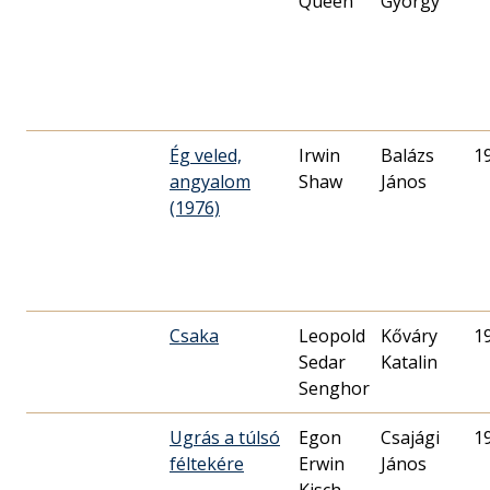
Queen
György
Ég veled,
Irwin
Balázs
1
angyalom
Shaw
János
(1976)
Csaka
Leopold
Kőváry
1
Sedar
Katalin
Senghor
Ugrás a túlsó
Egon
Csajági
1
féltekére
Erwin
János