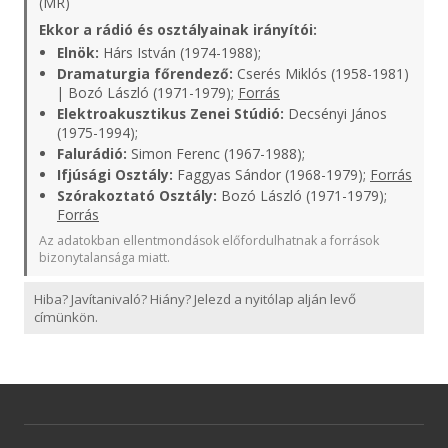
(MR)
Ekkor a rádió és osztályainak irányítói:
Elnök:
Hárs István (1974-1988);
Dramaturgia főrendező:
Cserés Miklós (1958-1981)
| Bozó László (1971-1979);
Forrás
Elektroakusztikus Zenei Stúdió:
Decsényi János
(1975-1994);
Falurádió:
Simon Ferenc (1967-1988);
Ifjúsági Osztály:
Faggyas Sándor (1968-1979);
Forrás
Szórakoztató Osztály:
Bozó László (1971-1979);
Forrás
Az adatokban ellentmondások előfordulhatnak a források
bizonytalansága miatt.
Hiba? Javítanivaló? Hiány? Jelezd a nyitólap alján levő
címünkön.