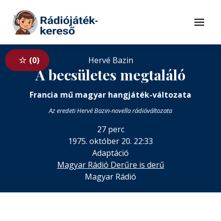
Tovább a navigációhoz
Tovább a tartalomhoz
Menü
0
Hervé Bazin
A becsületes megtaláló
Francia mű magyar hangjáték-változata
Az eredeti Hervé Bazin-novella rádióváltozata
27 perc
1975. október 20. 22:33
Adaptáció
Magyar Rádió Derűre is derű
Magyar Rádió