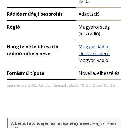
22:33
Rádiós műfaji besorolás
Adaptáció
Régió
Magyarország
(közrádió)
Hangfelvételt készítő
Magyar Rádió
rádió/műhely neve
Derűre is derű
Magyar Rádió
Forrásmű típusa
Novella, elbeszélés
Létrehozva: 2025. 02. 03.; Revíziók: 2025. 10. 26.; 2026. 05. 26.
A bemutató idején az intézmény neve:
Magyar Rádió