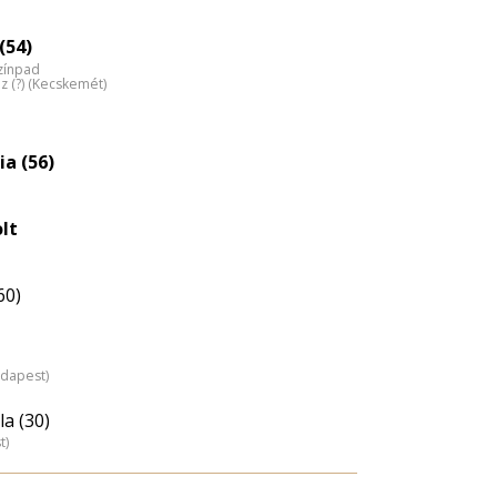
eloszlás
nagyítása
(54)
Színpad
z (?) (Kecskemét)
a (56)
olt
60)
udapest)
a (30)
t)