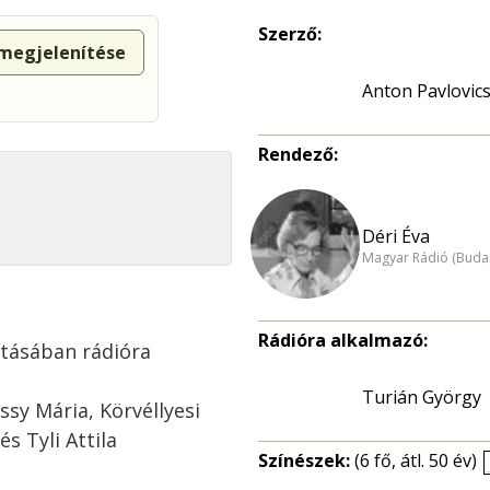
Szerző:
 megjelenítése
Anton Pavlovic
Rendező:
Déri Éva
Magyar Rádió (Buda
Rádióra alkalmazó:
ításában rádióra
Turián György
sy Mária, Körvéllyesi
s Tyli Attila
Színészek:
(6 fő, átl. 50 év)