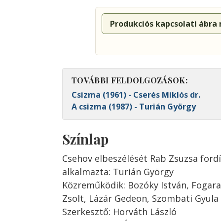
Produkciós kapcsolati ábra
TOVÁBBI FELDOLGOZÁSOK:
Csizma (1961) - Cserés Miklós dr.
A csizma (1987) - Turián György
Színlap
Csehov elbeszélését Rab Zsuzsa ford
alkalmazta: Turián György
Közreműködik: Bozóky István, Fogaras
Zsolt, Lázár Gedeon, Szombati Gyula é
Szerkesztő: Horváth László