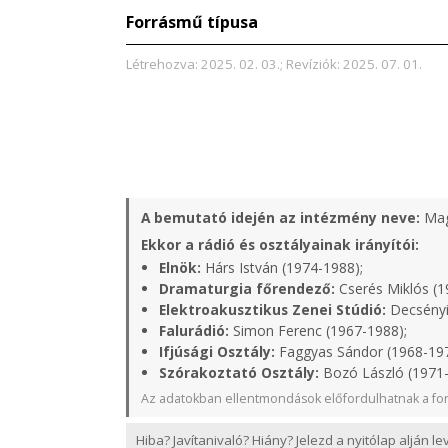
Forrásmű típusa
Létrehozva: 2025. 02. 03.; Revíziók: 2025. 07. 01.
A bemutató idején az intézmény neve:
Mag
Ekkor a rádió és osztályainak irányítói:
Elnök:
Hárs István (1974-1988);
Dramaturgia főrendező:
Cserés Miklós (1
Elektroakusztikus Zenei Stúdió:
Decsényi
Falurádió:
Simon Ferenc (1967-1988);
Ifjúsági Osztály:
Faggyas Sándor (1968-19
Szórakoztató Osztály:
Bozó László (1971
Az adatokban ellentmondások előfordulhatnak a for
Hiba? Javítanivaló? Hiány? Jelezd a nyitólap alján l