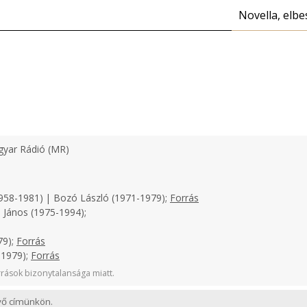
Novella, elbe
yar Rádió (MR)
958-1981) | Bozó László (1971-1979);
Forrás
 János (1975-1994);
79);
Forrás
-1979);
Forrás
rások bizonytalansága miatt.
evő címünkön.