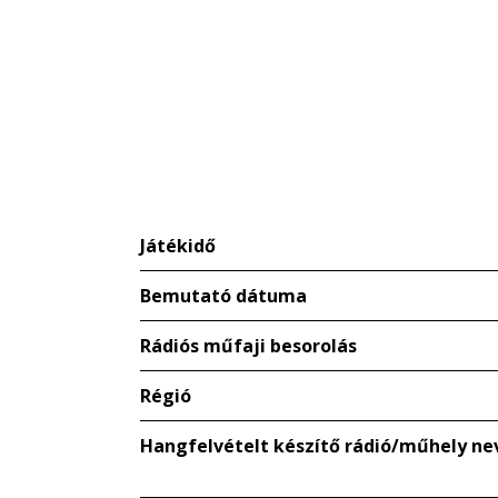
Játékidő
Bemutató dátuma
Rádiós műfaji besorolás
Régió
Hangfelvételt készítő rádió/műhely ne