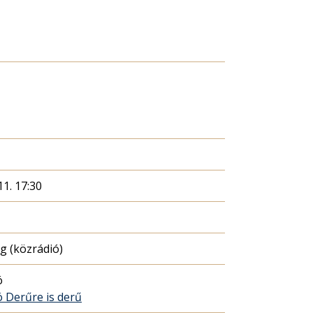
11. 17:30
 (közrádió)
ó
 Derűre is derű