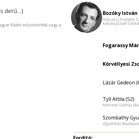
is derű…)
Bozóky István 
műv.vez.) Irodalmi 
Katona József Színhá
Magyar Rádió műsorboríték vagy a
Fogarassy Mári
Körvéllyesi Zs
Lázár Gedeon (
Tyll Attila (52)
Nemzeti Színház (B
Szombathy Gyul
Vígszínház (Budapes
Fordító: