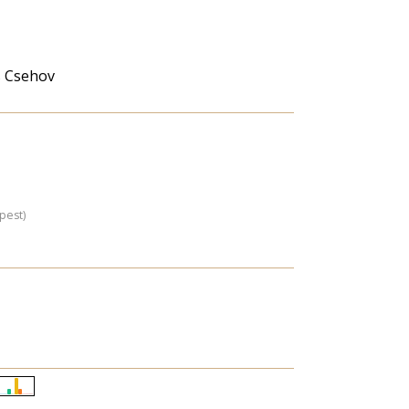
s Csehov
pest)
Életkori