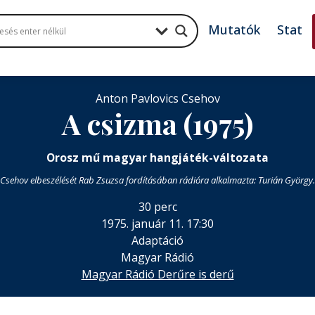
Mutatók
Stat
Anton Pavlovics Csehov
A csizma (1975)
Orosz mű magyar hangjáték-változata
Csehov elbeszélését Rab Zsuzsa fordításában rádióra alkalmazta: Turián György.
30 perc
1975. január 11. 17:30
Adaptáció
Magyar Rádió
Magyar Rádió Derűre is derű