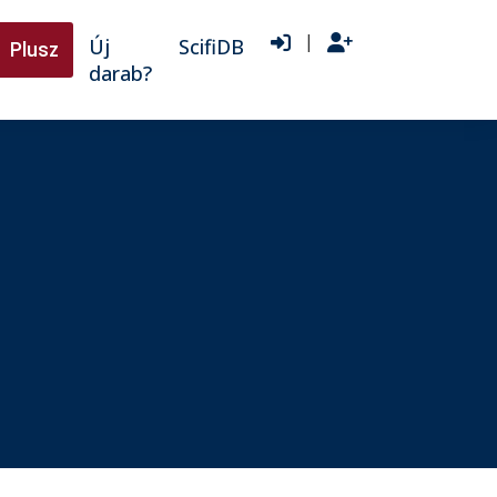
|
Új
ScifiDB
Plusz
darab?