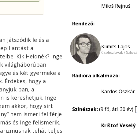
Miloš Rejnuš
Rendező:
 játszódik le és a
Klimits Lajos
epillantást a
Csehszlovák / Szlov
teibe. Kik Heidnék? Inge
k világháborúban
vegye és két gyermeke a
Rádióra alkalmazó:
. Érdekes, hogy a
anyjuk ban, a
Kardos Oszkár
n is kereshetjük. Inge
zem akkor, hogy sírt
Színészek:
(9 fő, átl. 30 év)
ny“ nem ismeri fel férje
más és Inge felismerik.
Krištof Veselý 
tarizmusnak tehát teljes