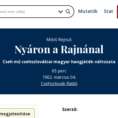
Mutatók
Stat
Miloš Rejnuš
Nyáron a Rajnánal
Cseh mű csehszlovákiai magyar hangjáték-változata
65 perc
1962. március 04.
Csehszlovák Rádió
Szerző:
 megjelenítése