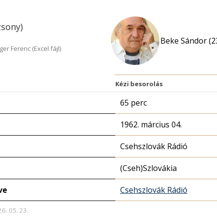
zsony)
Beke Sándor (2
r Ferenc (Excel fájl)
Kézi besorolás
65 perc
1962. március 04.
Csehszlovák Rádió
(Cseh)Szlovákia
ve
Csehszlovák Rádió
26. 05. 23.