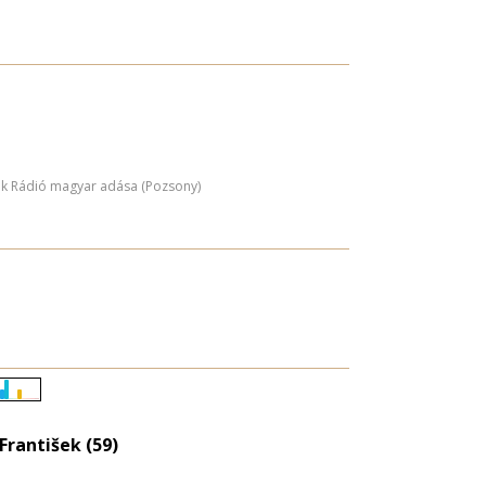
ák Rádió magyar adása (Pozsony)
Életkori
eloszlás
František (59)
nagyítása