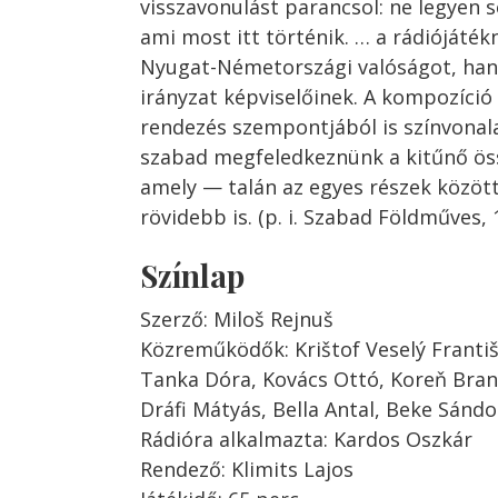
visszavonulást parancsol: ne legyen
ami most itt történik. … a rádiójáték
Nyugat-Németországi valóságot, hang
irányzat képviselőinek. A kompozíció
rendezés szempontjából is színvonal
szabad megfeledkeznünk a kitűnő ös
amely — talán az egyes részek között
rövidebb is. (p. i. Szabad Földműves, 
Színlap
Szerző: Miloš Rejnuš
Közreműködők: Krištof Veselý Františ
Tanka Dóra, Kovács Ottó, Koreň Brani
Dráfi Mátyás, Bella Antal, Beke Sándo
Rádióra alkalmazta: Kardos Oszkár
Rendező: Klimits Lajos