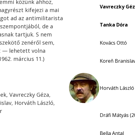
 semmi közünk ahhoz,
Vavreczky Gé
nagyrészt kifejezi a mai
ot ad az antimilitarista
Tanka Dóra
 szempontjából, de a
asnak tartjuk. S nem
szekötő zenéről sem,
Kovács Ottó
 — lehetett volna
1962. március 11.)
Koreň Branisla
Horváth László 
ek, Vavreczky Géza,
slav, Horváth László,
r
Dráfi Mátyás (2
Bella Antal