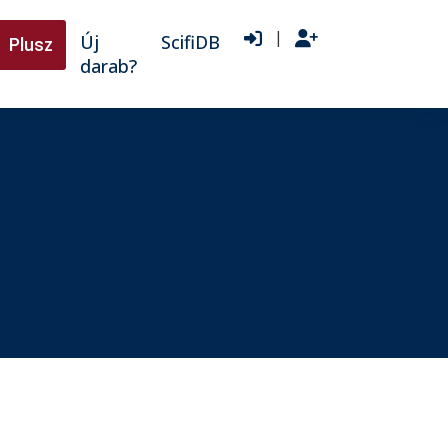
|
Új
ScifiDB
Plusz
darab?