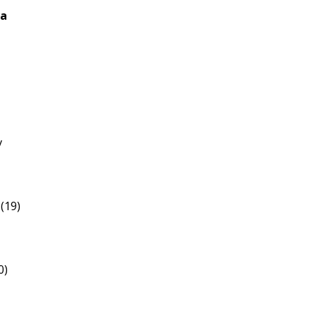
za
v
(19)
0)