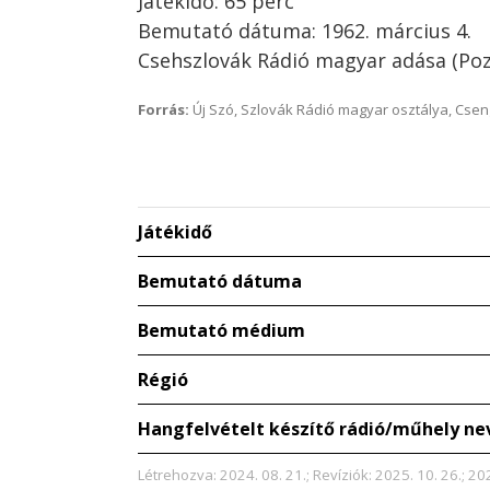
Játékidő: 65 perc
Bemutató dátuma: 1962. március 4.
Csehszlovák Rádió magyar adása (Po
Forrás:
Új Szó, Szlovák Rádió magyar osztálya, Csenge
Játékidő
Bemutató dátuma
Bemutató médium
Régió
Hangfelvételt készítő rádió/műhely ne
Létrehozva: 2024. 08. 21.; Revíziók: 2025. 10. 26.; 20