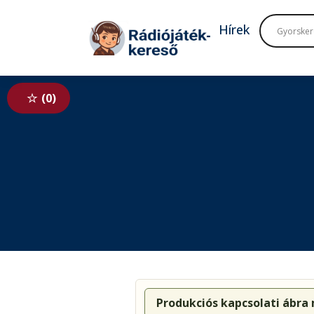
Tovább a navigációhoz
Tovább a tartalomhoz
Hírek
0
Produkciós kapcsolati ábra