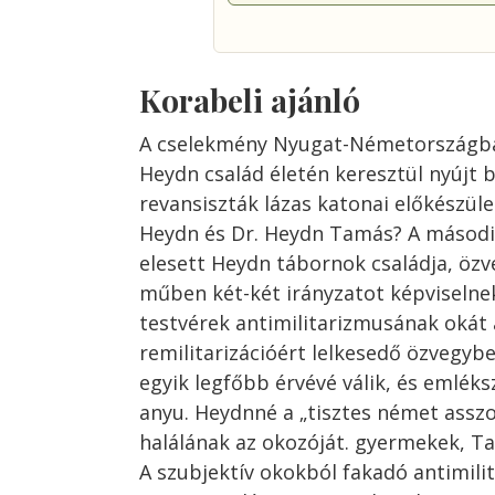
Korabeli ajánló
A cselekmény Nyugat-Németországban
Heydn család életén keresztül nyújt b
revansiszták lázas katonai előkészüle
Heydn és Dr. Heydn Tamás? A másodi
elesett Heydn tábornok családja, öz
műben két-két irányzatot képviselnek
testvérek antimilitarizmusának okát 
remilitarizációért lelkesedő özvegybe
egyik legfőbb érvévé válik, és emléks
anyu. Heydnné a „tisztes német asszo
halálának az okozóját. gyermekek, Ta
A szubjektív okokból fakadó antimili