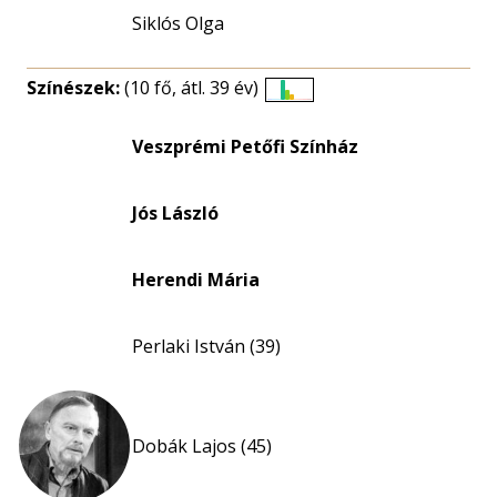
Siklós Olga
Színészek:
(10 fő, átl. 39 év)
Életkori
eloszlás
Veszprémi Petőfi Színház
nagyítása
Jós László
Herendi Mária
Perlaki István (39)
Dobák Lajos (45)