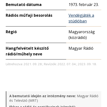
Bemutató dátuma
1973. február 23.
Rádiós műfaji besorolás
Vendégjáték a
stúdióban
Régió
Magyarország
(közrádió)
Hangfelvételt készítő
Magyar Rádió
rádió/műhely neve
Létrehozva: 2021. 09. 28.; Revíziók: 2022. 07. 04.; 2023. 09. 18.
A bemutató idején az intézmény neve:
Magyar Rádió
és Televízió (MRT)
Ekkor a rádió és osztályainak irányítói: