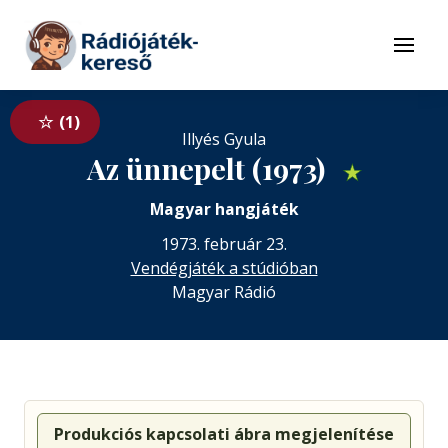
Tovább a navigációhoz
Tovább a tartalomhoz
Menü
1
Illyés Gyula
Az ünnepelt (1973)
★
Magyar hangjáték
1973. február 23.
Vendégjáték a stúdióban
Magyar Rádió
Produkciós kapcsolati ábra megjelenítése