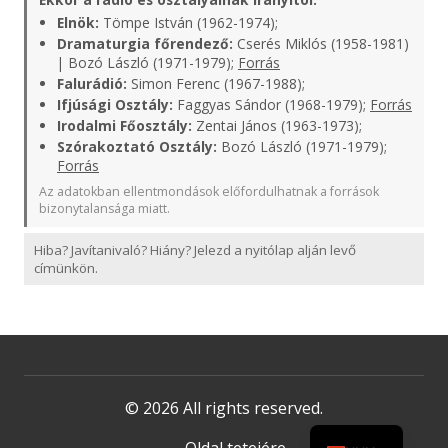
Elnök:
Tömpe István (1962-1974);
Dramaturgia főrendező:
Cserés Miklós (1958-1981)
| Bozó László (1971-1979);
Forrás
Falurádió:
Simon Ferenc (1967-1988);
Ifjúsági Osztály:
Faggyas Sándor (1968-1979);
Forrás
Irodalmi Főosztály:
Zentai János (1963-1973);
Szórakoztató Osztály:
Bozó László (1971-1979);
Forrás
Az adatokban ellentmondások előfordulhatnak a források
bizonytalansága miatt.
Hiba? Javítanivaló? Hiány? Jelezd a nyitólap alján levő
címünkön.
© 2026 All rights reserved.