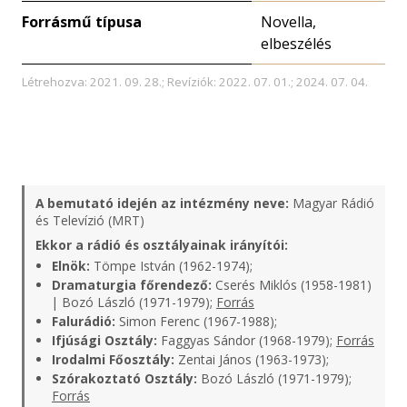
Forrásmű típusa
Novella,
elbeszélés
Létrehozva: 2021. 09. 28.; Revíziók: 2022. 07. 01.; 2024. 07. 04.
A bemutató idején az intézmény neve:
Magyar Rádió
és Televízió (MRT)
Ekkor a rádió és osztályainak irányítói:
Elnök:
Tömpe István (1962-1974);
Dramaturgia főrendező:
Cserés Miklós (1958-1981)
| Bozó László (1971-1979);
Forrás
Falurádió:
Simon Ferenc (1967-1988);
Ifjúsági Osztály:
Faggyas Sándor (1968-1979);
Forrás
Irodalmi Főosztály:
Zentai János (1963-1973);
Szórakoztató Osztály:
Bozó László (1971-1979);
Forrás