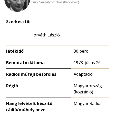
Csiky Gergely Színház (Kaposvár)
Szerkesztő:
Horváth László
Játékidő
30 perc
Bemutató dátuma
1973. július 26.
Rádiós műfaji besorolás
Adaptáció
Régió
Magyarország
(közrádió)
Hangfelvételt készítő
Magyar Rádió
rádió/műhely neve