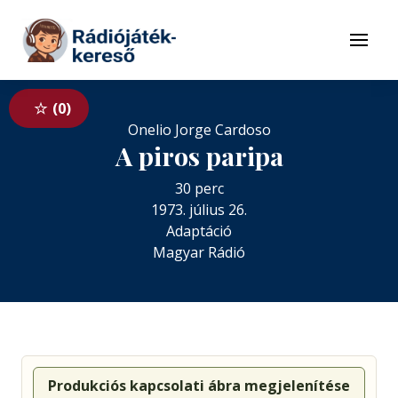
Tovább a navigációhoz
Tovább a tartalomhoz
Menü
0
Onelio Jorge Cardoso
A piros paripa
30 perc
1973. július 26.
Adaptáció
Magyar Rádió
Produkciós kapcsolati ábra megjelenítése