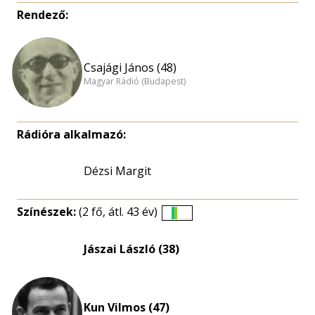
Rendező:
Csajági János (48)
Magyar Rádió (Budapest)
Rádióra alkalmazó:
Dézsi Margit
Színészek:
(2 fő, átl. 43 év)
Életkori
eloszlás
Jászai László (38)
nagyítása
Kun Vilmos (47)