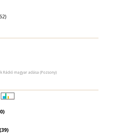
62)
ák Rádió magyar adása (Pozsony)
Életkori
eloszlás
0)
nagyítása
(39)