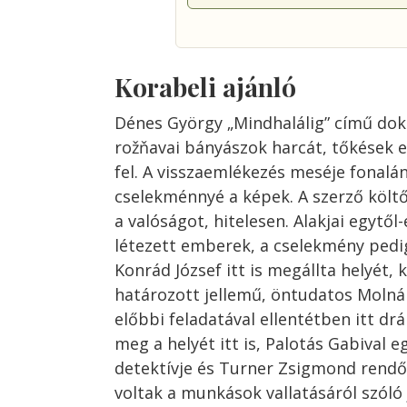
Korabeli ajánló
Dénes György „Mindhalálig” című d
rožňavai bányászok harcát, tőkések e
fel. A visszaemlékezés meséje fonalá
cselekménnyé a képek. A szerző költő
a valóságot, hitelesen. Alakjai egytől
létezett emberek, a cselekmény ped
Konrád József itt is megállta helyét, 
határozott jellemű, öntudatos Molná
előbbi feladatával ellentétben itt drá
meg a helyét itt is, Palotás Gabival e
detektívje és Turner Zsigmond rendőr
voltak a munkások vallatásáról szóló 