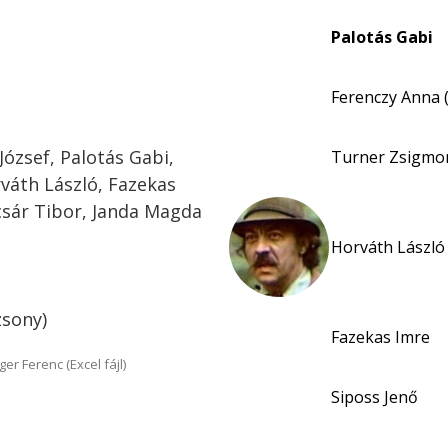
Palotás Gabi
Ferenczy Anna 
ózsef, Palotás Gabi,
Turner Zsigmon
váth László, Fazekas
lcsár Tibor, Janda Magda
Horváth László 
zsony)
Fazekas Imre
r Ferenc (Excel fájl)
Siposs Jenő