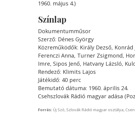
1960. május 4.)
Színlap
Dokumentumműsor
Szerző: Dénes György
Közreműködők: Király Dezső, Konrád J
Ferenczi Anna, Turner Zsigmond, Hor
Imre, Sipos Jenő, Hatvany Lázsló, Ku
Rendező: Klimits Lajos
Játékidő: 40 perc
Bemutató dátuma: 1960. április 24.
Csehszlovák Rádió magyar adása (Po
Forrás:
Új Szó, Szlovák Rádió magyar osztálya, Csenge