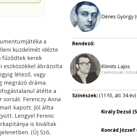
Dénes György (
okumentumjátéka a
Rendező:
lleni küzdelmét idézte
n fűződtek kerek
i eszközökkel ábrázolta
Klimits Lajos
Csehszlovák / Szlov
-egyig létező, vagy
ig megrázó dráma.
kifogástalanul átélte a
Színészek:
(11 fő, átl. 34 év)
r sorsát. Ferenczy Anna
mait kapott. Jól állta
Király Dezső (5
gyütt. Lengyel Ferenc
kapitánya is kiváltak
Konrád József 
jelenetben. (Új Szó,