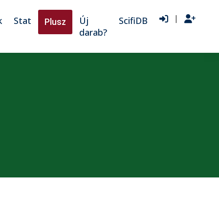
|
k
Stat
Új
ScifiDB
Plusz
darab?