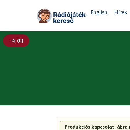
Tovább a navigációhoz
Tovább a tartalomhoz
English
Hírek
0
Produkciós kapcsolati ábra