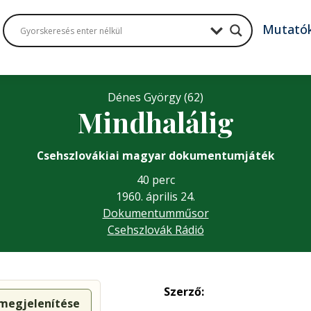
Mutató
Dénes György (62)
Mindhalálig
Csehszlovákiai magyar dokumentumjáték
40 perc
1960. április 24.
Dokumentumműsor
Csehszlovák Rádió
Szerző:
 megjelenítése