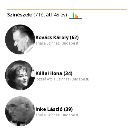
Színészek:
(7 fő, átl. 45 év)
Életkori
eloszlás
nagyítása
Kovács Károly (62)
Thália Színház (Budapest)
Kállai Ilona (34)
József Attila Színház (Budapest)
Inke László (39)
Thália Színház (Budapest)