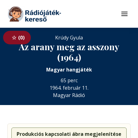
Tovább a navigációhoz
Tovább a tartalomhoz
Menü
0
Krúdy Gyula
Az arany meg az asszony
(1964)
Magyar hangjáték
65 perc
1964. február 11.
Magyar Rádió
Produkciós kapcsolati ábra megjelenítése