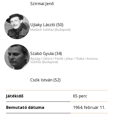
Szirmai Jenő
Ujlaky László (50)
Madách Színház (Budapest)
Szabó Gyula (34)
Ifjúsági / Úttörő / Petőfi / Jókai / Thália / Arizona
Színház (Budapest)
Csók István (52)
Játékidő
65 perc
Bemutató dátuma
1964. február 11.