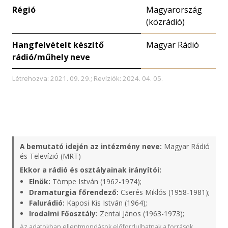
Régió
Magyarország
(közrádió)
Hangfelvételt készítő
Magyar Rádió
rádió/műhely neve
Létrehozva: 2021. 09. 29.; Revíziók: 2024. 04. 05.
A bemutató idején az intézmény neve:
Magyar Rádió
és Televízió (MRT)
Ekkor a rádió és osztályainak irányítói:
Elnök:
Tömpe István (1962-1974);
Dramaturgia főrendező:
Cserés Miklós (1958-1981);
Falurádió:
Kaposi Kis István (1964);
Irodalmi Főosztály:
Zentai János (1963-1973);
Az adatokban ellentmondások előfordulhatnak a források