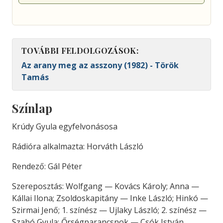
TOVÁBBI FELDOLGOZÁSOK:
Az arany meg az asszony (1982) - Török
Tamás
Színlap
Krúdy Gyula egyfelvonásosa
Rádióra alkalmazta: Horváth László
Rendező: Gál Péter
Szereposztás: Wolfgang — Kovács Károly; Anna —
Kállai Ilona; Zsoldoskapitány — Inke László; Hinkó —
Szirmai Jenő; 1. színész — Ujlaky László; 2. színész —
Szabó Gyula; Őrségparancsnok — Csók István