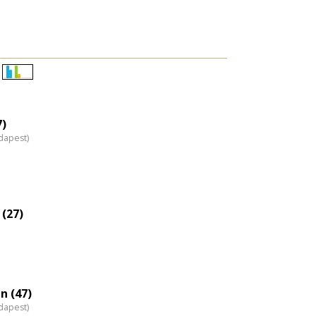
Életkori
eloszlás
nagyítása
7)
dapest)
 (27)
n (47)
dapest)