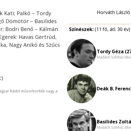
Horváth László
 Kati; Palkó – Tordy
gő Dömötör – Basilides
or; Bodri Benő – Kálmán
Színészek:
(11 fő, átl. 30 év)
Egerek: Havas Gertrúd,
tka, Nagy Anikó és Szűcs
Tordy Géza (2
Madách Színház (Bu
c)
Deák B. Ferenc
Magyar Rádió műsorboríték vagy a
Basilides Zoltá
Madách Színház (Bu