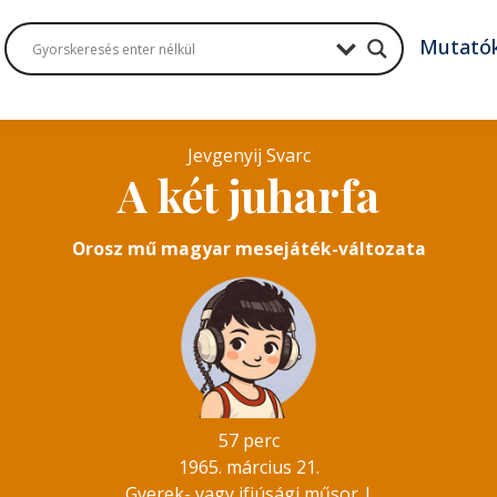
Mutató
Jevgenyij Svarc
A két juharfa
Orosz mű magyar mesejáték-változata
57 perc
1965. március 21.
Gyerek- vagy ifjúsági műsor
|