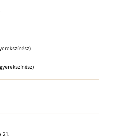
)
yerekszínész)
gyerekszínész)
s 21.