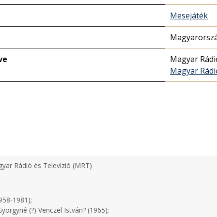
Mesejáték
Magyarorszá
ve
Magyar Rádi
Magyar Rádi
yar Rádió és Televízió (MRT)
958-1981);
yörgyné (?) Venczel István? (1965);