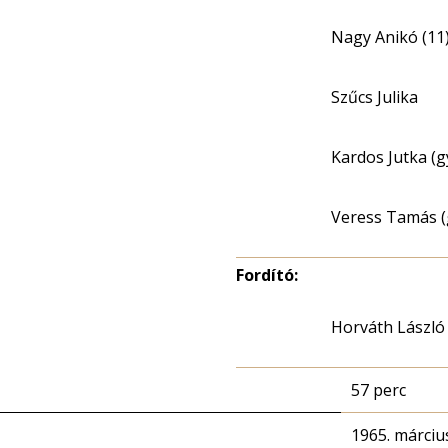
Nagy Anikó (11
Szűcs Julika
Kardos Jutka (g
Veress Tamás (
Fordító:
Horváth László
57 perc
1965. márciu