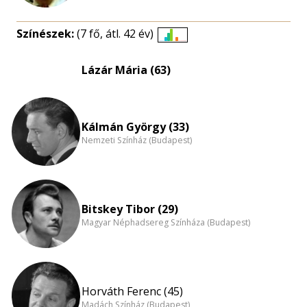
Színészek:
(7 fő, átl. 42 év)
Életkori
eloszlás
Lázár Mária (63)
nagyítása
Kálmán György (33)
Nemzeti Színház (Budapest)
Bitskey Tibor (29)
Magyar Néphadsereg Színháza (Budapest)
Horváth Ferenc (45)
Madách Színház (Budapest)