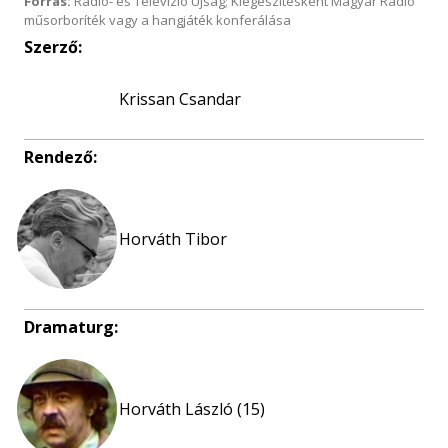
Forrás:
Rádió- és Televízió Újság; Kiegészítésként Magyar Rádió
műsorboríték vagy a hangjáték konferálása
Szerző:
Krissan Csandar
Rendező:
Dramaturg:
Horváth László (15)