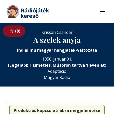
Tovább a navigációhoz
Tovább a tartalomhoz
Menü
0
Krissan Csandar
A szelek anyja
Indiai mű magyar hangjáték-változata
1958. január 01.
(Legalább 1 ismétlés. Műsoron tartva 1 éven át)
Adaptáció
Magyar Rádió
Produkciós kapcsolati ábra megjelenítése