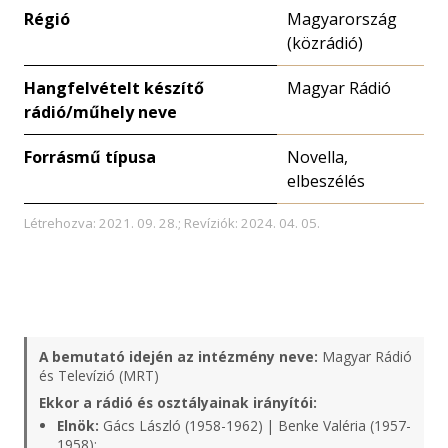
Régió
Magyarország
(közrádió)
Hangfelvételt készítő
Magyar Rádió
rádió/műhely neve
Forrásmű típusa
Novella,
elbeszélés
Létrehozva: 2021. 09. 28.; Revíziók: 2024. 04. 05.
A bemutató idején az intézmény neve:
Magyar Rádió
és Televízió (MRT)
Ekkor a rádió és osztályainak irányítói:
Elnök:
Gács László (1958-1962) | Benke Valéria (1957-
1958);