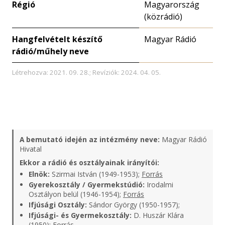
Régió
Magyarország
(közrádió)
Hangfelvételt készítő
Magyar Rádió
rádió/műhely neve
Létrehozva: 2021. 09. 28.; Revíziók: 2024. 04. 05.
A bemutató idején az intézmény neve:
Magyar Rádió
Hivatal
Ekkor a rádió és osztályainak irányítói:
Elnök:
Szirmai István (1949-1953);
Forrás
Gyerekosztály / Gyermekstúdió:
Irodalmi
Osztályon belül (1946-1954);
Forrás
Ifjúsági Osztály:
Sándor György (1950-1957);
Ifjúsági- és Gyermekosztály:
D. Huszár Klára
(1950);
Forrás