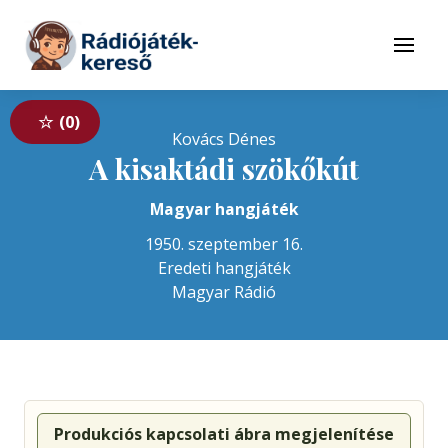
Tovább a navigációhoz
Tovább a tartalomhoz
Menü
0
Kovács Dénes
A kisaktádi szökőkút
Magyar hangjáték
1950. szeptember 16.
Eredeti hangjáték
Magyar Rádió
Produkciós kapcsolati ábra megjelenítése