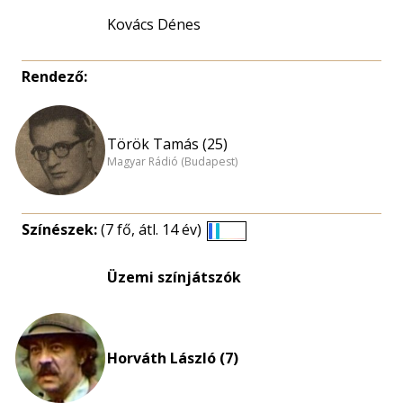
Kovács Dénes
Rendező:
Török Tamás (25)
Magyar Rádió (Budapest)
Színészek:
(7 fő, átl. 14 év)
Életkori
eloszlás
Üzemi színjátszók
nagyítása
Horváth László (7)