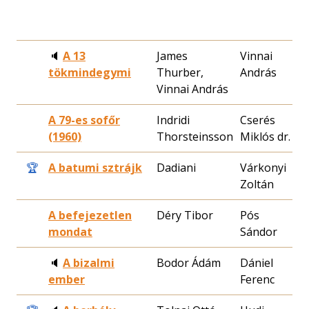
🔈
A 13
James
Vinnai
2
tökmindegymi
Thurber,
András
1
Vinnai András
A 79-es sofőr
Indridi
Cserés
1
(1960)
Thorsteinsson
Miklós dr.
2
🏆
A batumi sztrájk
Dadiani
Várkonyi
1
Zoltán
1
A befejezetlen
Déry Tibor
Pós
1
mondat
Sándor
0
🔈
A bizalmi
Bodor Ádám
Dániel
1
ember
Ferenc
2