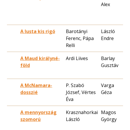
Alex
2
A lusta kis rigó
Barotányi
László
1
Ferenc, Pápa
Endre
1
Relli
A Maud királyné-
Ardi Liives
Barlay
1
föld
Gusztáv
0
A McNamara-
P. Szabó
Varga
1
dosszié
József, Vértes
Géza
2
Éva
A mennyország
Krasznahorkai
Magos
2
szomorú
László
György
1