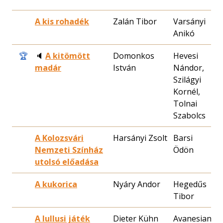
A kis rohadék
Zalán Tibor
Varsányi
1
Anikó
2
🏆
🔈
A kitömött
Domonkos
Hevesi
2
madár
István
Nándor,
2
Szilágyi
Kornél,
Tolnai
Szabolcs
A Kolozsvári
Harsányi Zsolt
Barsi
1
Nemzeti Színház
Ödön
1
utolsó előadása
A kukorica
Nyáry Andor
Hegedűs
1
Tibor
1
A lullusi játék
Dieter Kühn
Avanesian
1