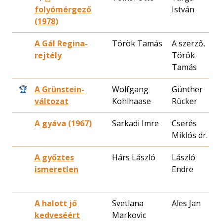
folyómérgező
István
2
(1978)
A Gál Regina-
Török Tamás
A szerző,
1
rejtély
Török
0
Tamás
🏆
A Grünstein-
Wolfgang
Günther
1
változat
Kohlhaase
Rücker
0
A gyáva (1967)
Sarkadi Imre
Cserés
1
Miklós dr.
2
A győztes
Hárs László
László
1
ismeretlen
Endre
2
A halott jő
Svetlana
Ales Jan
1
kedveséért
Markovic
0