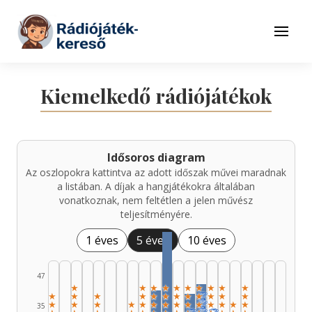
Tovább a navigációhoz
Tovább a tartalomhoz
Menü
Kiemelkedő rádiójátékok
Idősoros diagram
Az oszlopokra kattintva az adott időszak művei maradnak
a listában. A díjak a hangjátékokra általában
vonatkoznak, nem feltétlen a jelen művész
teljesítményére.
1 éves
5 éves
10 éves
47
★
★
★
★
★
★
★
★
★
★
★
★
★
★
★
★
★
★
★
🏆
★
★
★
★
★
★
★
★
★
★
★
★
★
🏆
★
★
★
★
35