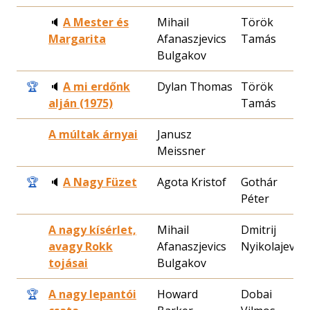
🔈
A Mester és
Mihail
Török
1
Margarita
Afanaszjevics
Tamás
2
Bulgakov
🏆
🔈
A mi erdőnk
Dylan Thomas
Török
1
alján (1975)
Tamás
2
A múltak árnyai
Janusz
1
Meissner
2
🏆
🔈
A Nagy Füzet
Agota Kristof
Gothár
1
Péter
0
A nagy kísérlet,
Mihail
Dmitrij
1
avagy Rokk
Afanaszjevics
Nyikolajev
0
tojásai
Bulgakov
🏆
A nagy lepantói
Howard
Dobai
1