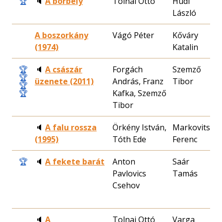
🏆
🔈
A borbély
Tolnai Ottó
Hudi
2
László
3
A boszorkány
Vágó Péter
Kőváry
1
(1974)
Katalin
0
🏆
🔈
A császár
Forgách
Szemző
2
🏆
üzenete (2011)
András, Franz
Tibor
2
🏆
🏆
Kafka, Szemző
Tibor
🔈
A falu rossza
Örkény István,
Markovits
1
(1995)
Tóth Ede
Ferenc
2
🏆
🔈
A fekete barát
Anton
Saár
1
Pavlovics
Tamás
0
Csehov
🔈
A
Tolnai Ottó
Varga
1