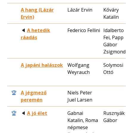
A hang (Lázár
Lázár Ervin
Kőváry
1
Ervin)
Katalin
1
🔈
A hetedik
Federico Fellini
Idalberto
2
ráadás
Fei, Papp
2
Gábor
Zsigmond
A japáni halászok
Wolfgang
Solymosi
1
Weyrauch
Ottó
1
🏆
A jégmező
Niels Peter
1
peremén
Juel Larsen
0
🏆
🔈
A jó élet
Gabnai
Rusznyák
2
Katalin, Roma
Gábor
1
népmese