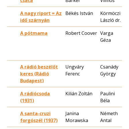
csata
Barker
Vilmos
2
A nagy riport = Az
Békés István
Körmöczi
1
idő szárnyán
László dr.
0
A pótmama
Robert Coover
Varga
1
Géza
0
A rádió beszélőt
Ungváry
Csanády
1
keres (Rádió
Ferenc
György
1
Budapest)
A rádiócsoda
Kilián Zoltán
Paulini
1
(1931)
Béla
2
A santa-cruzi
Janina
Németh
1
forgószél (1937)
Morawska
Antal
1