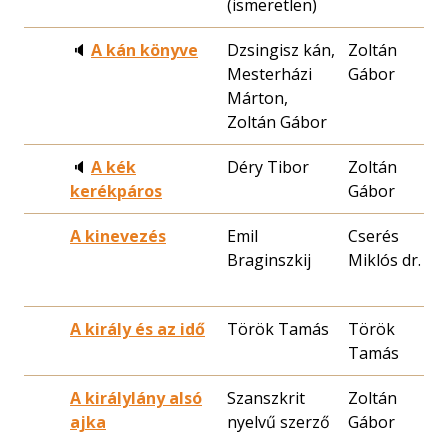
(ismeretlen)
🔈
A kán könyve
Dzsingisz kán,
Zoltán
2
Mesterházi
Gábor
3
Márton,
Zoltán Gábor
🔈
A kék
Déry Tibor
Zoltán
1
kerékpáros
Gábor
2
A kinevezés
Emil
Cserés
1
Braginszkij
Miklós dr.
0
A király és az idő
Török Tamás
Török
1
Tamás
0
A királylány alsó
Szanszkrit
Zoltán
1
ajka
nyelvű szerző
Gábor
0