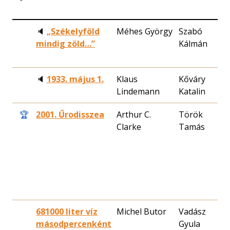
dá
🔈
„Székelyföld
Méhes György
Szabó
1
mindig zöld…”
Kálmán
3
🔈
1933. május 1.
Klaus
Kőváry
1
Lindemann
Katalin
1
🏆
2001. Űrodisszea
Arthur C.
Török
1
Clarke
Tamás
1
681000 liter víz
Michel Butor
Vadász
1
másodpercenként
Gyula
2