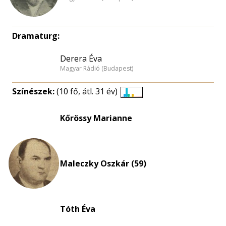
Dramaturg:
Derera Éva
Magyar Rádió (Budapest)
Színészek:
(10 fő, átl. 31 év)
Életkori
eloszlás
Kőrössy Marianne
nagyítása
Maleczky Oszkár (59)
Tóth Éva