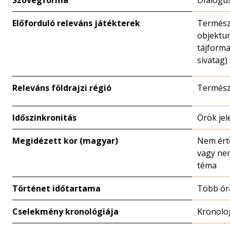
Szövegforma
DIalógu
Előforduló releváns játékterek
Termész
objektu
tájforma
sivatag)
Releváns földrajzi régió
Termész
Időszinkronitás
Örök jel
Megidézett kor (magyar)
Nem ért
vagy ne
téma
Történet időtartama
Több ór
Cselekmény kronológiája
Kronolo