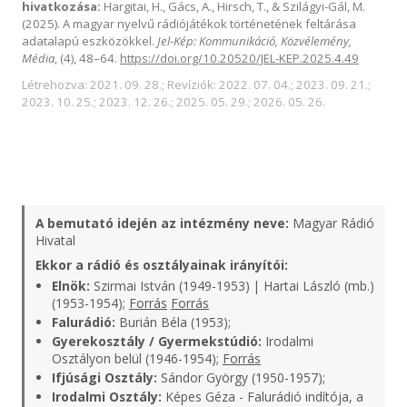
hivatkozása:
Hargitai, H., Gács, A., Hirsch, T., & Szilágyi-Gál, M.
(2025). A magyar nyelvű rádiójátékok történetének feltárása
adatalapú eszközökkel.
Jel-Kép: Kommunikáció, Közvélemény,
Média
, (4), 48–64.
https://doi.org/10.20520/JEL-KEP.2025.4.49
Létrehozva: 2021. 09. 28.; Revíziók: 2022. 07. 04.; 2023. 09. 21.;
2023. 10. 25.; 2023. 12. 26.; 2025. 05. 29.; 2026. 05. 26.
A bemutató idején az intézmény neve:
Magyar Rádió
Hivatal
Ekkor a rádió és osztályainak irányítói:
Elnök:
Szirmai István (1949-1953) | Hartai László (mb.)
(1953-1954);
Forrás
Forrás
Falurádió:
Burián Béla (1953);
Gyerekosztály / Gyermekstúdió:
Irodalmi
Osztályon belül (1946-1954);
Forrás
Ifjúsági Osztály:
Sándor György (1950-1957);
Irodalmi Osztály:
Képes Géza - Falurádió indítója, a