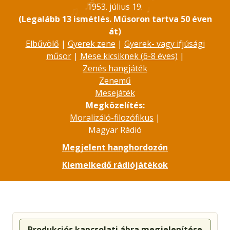
♬
♬
♪
1953. július 19.
♫
♩
(Legalább 13 ismétlés. Műsoron tartva 50 éven
át)
Elbűvölő
|
Gyerek zene
|
Gyerek- vagy ifjúsági
műsor
|
Mese kicsiknek (6-8 éves)
|
Zenés hangjáték
Zenemű
Mesejáték
Megközelítés:
Moralizáló-filozófikus
|
Magyar Rádió
Megjelent hanghordozón
Kiemelkedő rádiójátékok
Produkciós kapcsolati ábra megjelenítése