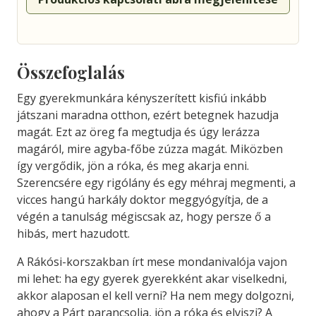
Összefoglalás
Egy gyerekmunkára kényszerített kisfiú inkább
játszani maradna otthon, ezért betegnek hazudja
magát. Ezt az öreg fa megtudja és úgy lerázza
magáról, mire agyba-főbe zúzza magát. Miközben
így vergődik, jön a róka, és meg akarja enni.
Szerencsére egy rigólány és egy méhraj megmenti, a
vicces hangú harkály doktor meggyógyítja, de a
végén a tanulság mégiscsak az, hogy persze ő a
hibás, mert hazudott.
A Rákósi-korszakban írt mese mondanivalója vajon
mi lehet: ha egy gyerek gyerekként akar viselkedni,
akkor alaposan el kell verni? Ha nem megy dolgozni,
ahogy a Párt parancsolja, jön a róka és elviszi? A