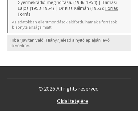
Gyermekrádió megindítása. (1946-1954) | Tamási
Lajos (1953-1954) | Dr Kiss Kálmán (1953);
Forrás
Forrás
Az adatokban ellentmondások előfordulhatnak a források
bizonytalansága miatt.
Hiba? Javítanivaló? Hiány? Jelezd a nyitólap alján levő
címünkön.
© 2026 All rights reserved.
Oldal tetejére