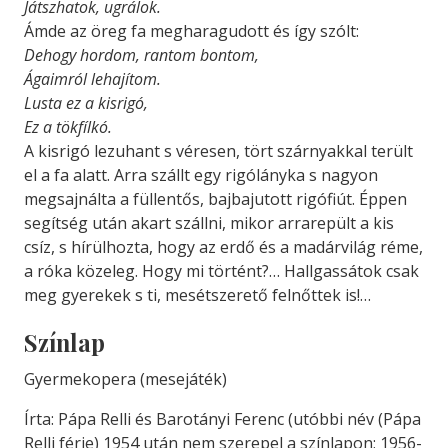
Játszhatok, ugrálok.
Ámde az öreg fa megharagudott és így szólt:
Dehogy hordom, rantom bontom,
Ágaimról lehajítom.
Lusta ez a kisrigó,
Ez a tökfílkó.
A kisrigó lezuhant s véresen, tört szárnyakkal terült
el a fa alatt. Arra szállt egy rigólányka s nagyon
megsajnálta a füllentős, bajbajutott rigófiút. Éppen
segítség után akart szállni, mikor arrarepült a kis
csíz, s hírülhozta, hogy az erdő és a madárvilág réme,
a róka közeleg. Hogy mi történt?… Hallgassátok csak
meg gyerekek s ti, mesétszerető felnőttek is!…
Színlap
Gyermekopera (mesejáték)
Írta: Pápa Relli és Barotányi Ferenc (utóbbi név (Pápa
Relli férje) 1954 után nem szerepel a színlapon; 1956-