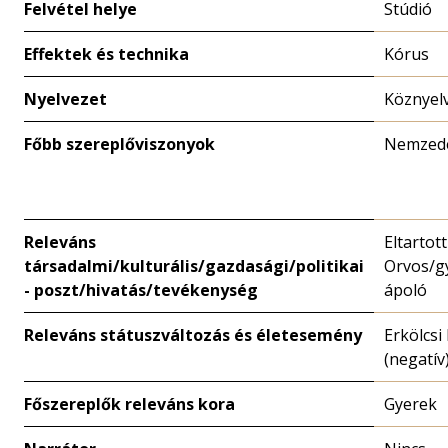
Felvétel helye
Stúdió
Effektek és technika
Kórus
Nyelvezet
Köznyel
Főbb szereplőviszonyok
Nemzed
Releváns
Eltartot
társadalmi/kulturális/gazdasági/politikai
Orvos/g
- poszt/hivatás/tevékenység
ápoló
Releváns státuszváltozás és életesemény
Erkölcsi
(negatív
Főszereplők releváns kora
Gyerek