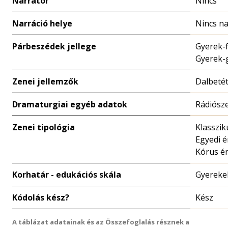
Narrátor
Nincs
Narráció helye
Nincs na
Párbeszédek jellege
Gyerek-f
Gyerek-
Zenei jellemzők
Dalbeté
Dramaturgiai egyéb adatok
Rádiósz
Zenei tipológia
Klasszik
Egyedi 
Kórus é
Korhatár - edukációs skála
Gyereke
Kódolás kész?
Kész
A táblázat adatainak és az Összefoglalás résznek a