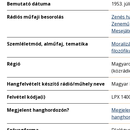
Bemutató dátuma
1953. júl
Rádiós műfaji besorolás
Zenés h
Zenemű
Meseját
Szemléletmód, alműfaj, tematika
Moralizá
filozófik
Régió
Magyar
(közrádi
Hangfelvételt készítő rádió/műhely neve
Magyar 
Felvétel kódja(i)
LPX 140
Megjelent hanghordozón?
Megjele
hangho