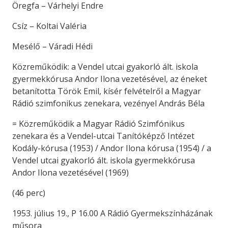
Öregfa – Várhelyi Endre
Csíz – Koltai Valéria
Mesélő – Váradi Hédi
Közreműködik: a Vendel utcai gyakorló ált. iskola
gyermekkórusa Andor Ilona vezetésével, az éneket
betanította Török Emil, kísér felvételről a Magyar
Rádió szimfonikus zenekara, vezényel András Béla
= Közreműködik a Magyar Rádió Szimfónikus
zenekara és a Vendel-utcai Tanítóképző Intézet
Kodály-kórusa (1953) / Andor Ilona kórusa (1954) / a
Vendel utcai gyakorló ált. iskola gyermekkórusa
Andor Ilona vezetésével (1969)
(46 perc)
1953. július 19., P 16.00 A Rádió Gyermekszínházának
műsora