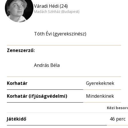
Váradi Hédi (24)
Madách Színház (Budapest)
Tóth Évi (gyerekszínész)
Zeneszerző:
András Béla
Korhatár
Gyerekeknek
Korhatár (ifjúságvédelmi)
Mindenkinek
Kézi besor
Játékidő
46 perc