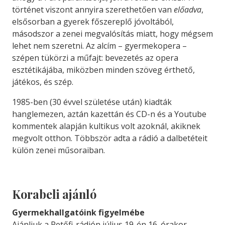
történet viszont annyira szerethetően van
előadva
,
elsősorban a gyerek főszereplő jóvoltából,
másodszor a zenei megvalósítás miatt, hogy mégsem
lehet nem szeretni. Az alcím – gyermekopera –
szépen tükörzi a műfajt: bevezetés az opera
esztétikájába, miközben minden szöveg érthető,
játékos, és szép.
1985-ben (30 évvel születése után) kiadták
hanglemezen, aztán kazettán és CD-n és a Youtube
kommentek alapján kultikus volt azoknál, akiknek
megvolt otthon. Többször adta a rádió a dalbetéteit
külön zenei műsoraiban.
Korabeli ajánló
Gyermekhallgatóink figyelmébe
Ajánljuk a Petőfi-rádión július 19-én 16. órakor