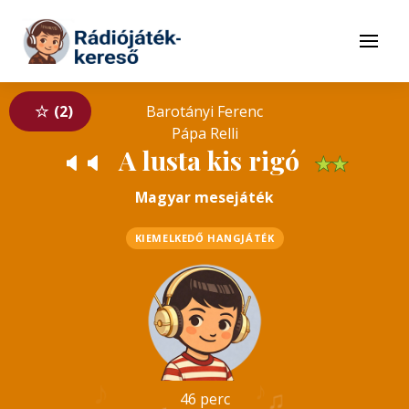
Tovább a navigációhoz
Tovább a tartalomhoz
Menü
2
Barotányi Ferenc
Pápa Relli
A lusta kis rigó
🔈
🔈
★
★
Magyar mesejáték
KIEMELKEDŐ HANGJÁTÉK
♪
♪
♫
46 perc