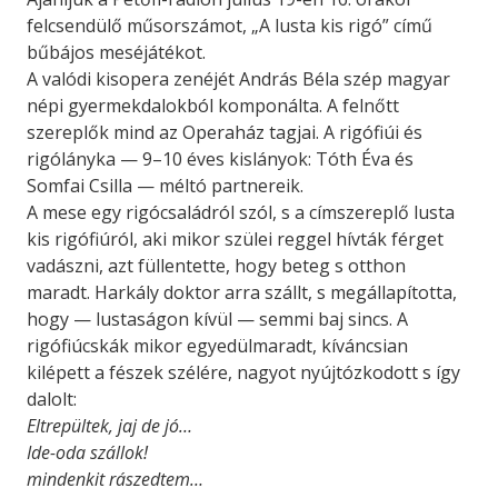
felcsendülő műsorszámot, „A lusta kis rigó” című
bűbájos meséjátékot.
A valódi kisopera zenéjét András Béla szép magyar
népi gyermekdalokból komponálta. A felnőtt
szereplők mind az Operaház tagjai. A rigófiúi és
rigólányka — 9–10 éves kislányok: Tóth Éva és
Somfai Csilla — méltó partnereik.
A mese egy rigócsaládról szól, s a címszereplő lusta
kis rigófiúról, aki mikor szülei reggel hívták férget
vadászni, azt füllentette, hogy beteg s otthon
maradt. Harkály doktor arra szállt, s megállapította,
hogy — lustaságon kívül — semmi baj sincs. A
rigófiúcskák mikor egyedülmaradt, kíváncsian
kilépett a fészek szélére, nagyot nyújtózkodott s így
dalolt:
Eltrepültek, jaj de jó…
Ide-oda szállok!
mindenkit rászedtem…