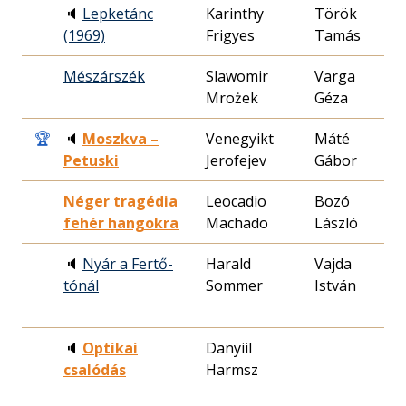
🔈
Lepketánc
Karinthy
Török
1
(1969)
Frigyes
Tamás
1
Mészárszék
Slawomir
Varga
1
Mrożek
Géza
1
🏆
🔈
Moszkva –
Venegyikt
Máté
1
Petuski
Jerofejev
Gábor
1
Néger tragédia
Leocadio
Bozó
1
fehér hangokra
Machado
László
1
🔈
Nyár a Fertő-
Harald
Vajda
1
tónál
Sommer
István
2
🔈
Optikai
Danyiil
2
csalódás
Harmsz
1