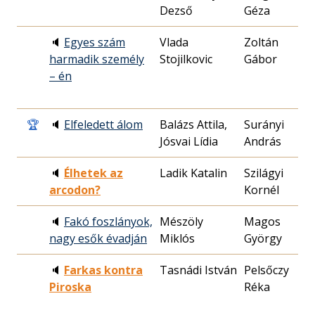
Dezső
Géza
2
🔈
Egyes szám
Vlada
Zoltán
1
harmadik személy
Stojilkovic
Gábor
2
– én
🏆
🔈
Elfeledett álom
Balázs Attila,
Surányi
2
Jósvai Lídia
András
2
🔈
Élhetek az
Ladik Katalin
Szilágyi
2
arcodon?
Kornél
1
🔈
Fakó foszlányok,
Mészöly
Magos
1
nagy esők évadján
Miklós
György
2
🔈
Farkas kontra
Tasnádi István
Pelsőczy
2
Piroska
Réka
1