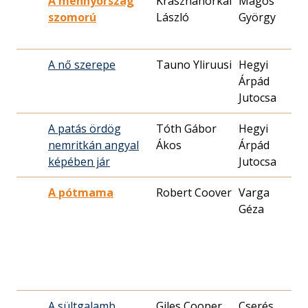
A mennyország
Krasznahorkai
Magos
2
szomorú
László
György
1
A nő szerepe
Tauno Yliruusi
Hegyi
1
Árpád
1
Jutocsa
A patás ördög
Tóth Gábor
Hegyi
1
nemritkán angyal
Ákos
Árpád
2
képében jár
Jutocsa
A pótmama
Robert Coover
Varga
1
Géza
0
A sültgalamb
Giles Cooper
Cserés
1