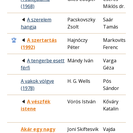
(1968)
Miklós dr.
0
🔈
A szerelem
Pacskovszky
Saár
2
hangja
Zsolt
Tamás
0
🏆
🔈
A szertartás
Hajnóczy
Markovits
1
(1992)
Péter
Ferenc
2
🔈
A tengerbe esett
Mándy Iván
Varga
1
férfi
Géza
2
A vakok völgye
H. G. Wells
Pós
1
(1978)
Sándor
2
🔈
A vészfék
Vörös István
Kőváry
2
istene
Katalin
0
Akár egy nagy
Joni Skiftesvik
Vajda
2