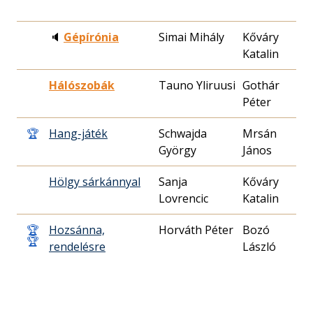
🔈
Gépírónia
Simai Mihály
Kőváry
1
Katalin
3
Hálószobák
Tauno Yliruusi
Gothár
1
Péter
2
🏆
Hang-játék
Schwajda
Mrsán
1
György
János
1
Hölgy sárkánnyal
Sanja
Kőváry
2
Lovrencic
Katalin
2
🏆
Hozsánna,
Horváth Péter
Bozó
1
🏆
rendelésre
László
1