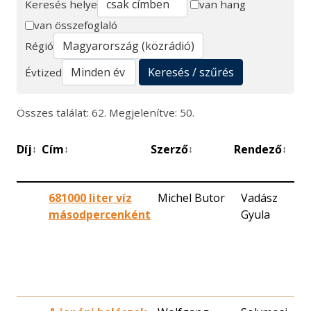
Keresés helye
van hang
van összefoglaló
Keresés
Régió
Keresés / szűrés
Évtized
Összes találat: 62. Megjelenítve: 50.
Díj
Cím
Szerző
Rendező
B
↕
↕
↕
↕
d
681000 liter víz
Michel Butor
Vadász
1
másodpercenként
Gyula
2