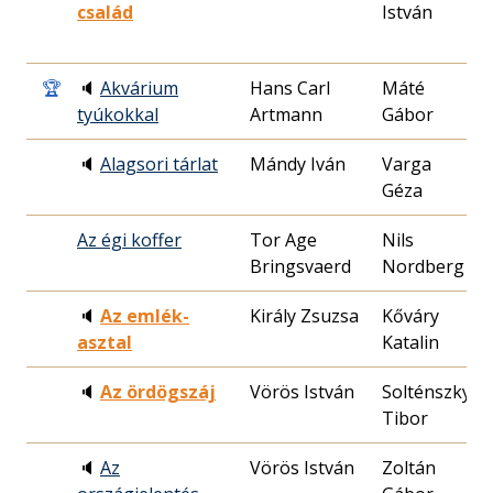
család
István
0
🏆
🔈
Akvárium
Hans Carl
Máté
2
tyúkokkal
Artmann
Gábor
2
🔈
Alagsori tárlat
Mándy Iván
Varga
1
Géza
1
Az égi koffer
Tor Age
Nils
1
Bringsvaerd
Nordberg
3
🔈
Az emlék-
Király Zsuzsa
Kőváry
1
asztal
Katalin
0
🔈
Az ördögszáj
Vörös István
Solténszky
2
Tibor
1
🔈
Az
Vörös István
Zoltán
2