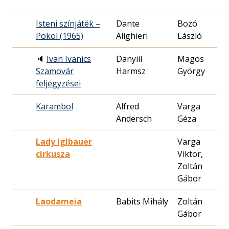
Isteni színjáték –
Dante
Bozó
1
Pokol (1965)
Alighieri
László
2
🔈
Ivan Ivanics
Danyiil
Magos
1
Szamovár
Harmsz
György
1
feljegyzései
Karambol
Alfred
Varga
1
Andersch
Géza
1
Lady Iglbauer
Varga
1
cirkusza
Viktor,
2
Zoltán
Gábor
Laodameia
Babits Mihály
Zoltán
1
Gábor
0