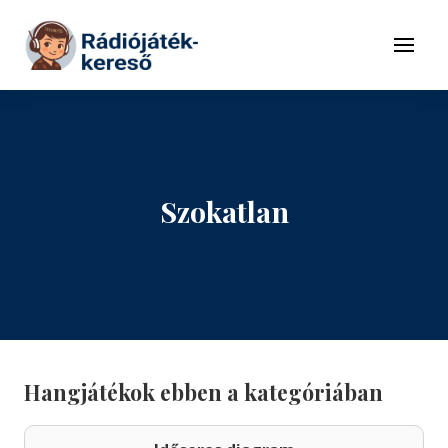
Tovább a navigációhoz
Tovább a tartalomhoz
Menü
Szokatlan
Hangjátékok ebben a kategóriában