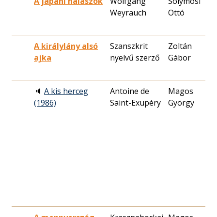
A japáni halászok
Wolfgang
Solymosi
1
Weyrauch
Ottó
1
A királylány alsó
Szanszkrit
Zoltán
1
ajka
nyelvű szerző
Gábor
0
🔈
A kis herceg
Antoine de
Magos
1
(1986)
Saint-Exupéry
György
2