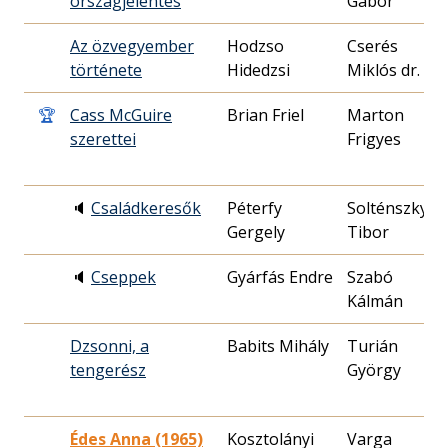
országjelentés
Gábor
2
Az özvegyember
Hodzso
Cserés
1
története
Hidedzsi
Miklós dr.
0
🏆
Cass McGuire
Brian Friel
Marton
1
szerettei
Frigyes
0
🔈
Családkeresők
Péterfy
Solténszky
2
Gergely
Tibor
0
🔈
Cseppek
Gyárfás Endre
Szabó
1
Kálmán
1
Dzsonni, a
Babits Mihály
Turián
1
tengerész
György
2
Édes Anna (1965)
Kosztolányi
Varga
1