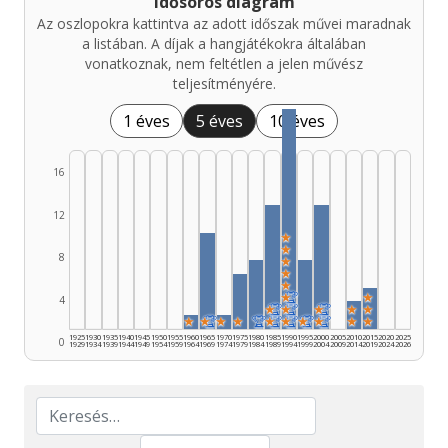
Idősoros diagram
Az oszlopokra kattintva az adott időszak művei maradnak
a listában. A díjak a hangjátékokra általában
vonatkoznak, nem feltétlen a jelen művész
teljesítményére.
1 éves
5 éves
10 éves
16
12
★
★
8
★
★
★
★
🏆
★
4
★
🏆
★
🏆
★
🏆
★
★
★
★
🏆
★
★
🏆
★
🏆
★
🏆
★
🏆
★
🏆
★
★
1925
1930
1935
1940
1945
1950
1955
1960
1965
1970
1975
1980
1985
1990
1995
2000
2005
2010
2015
2020
2025
0
1929
1934
1939
1944
1949
1954
1959
1964
1969
1974
1979
1984
1989
1994
1999
2004
2009
2014
2019
2024
2026