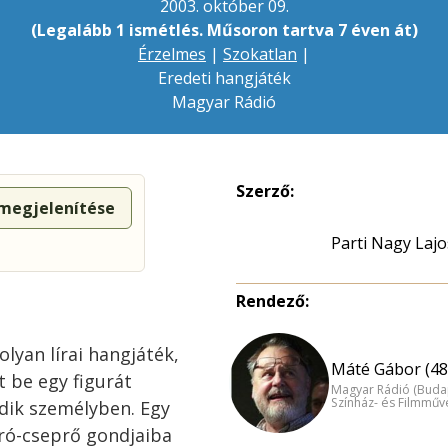
2003. október 09.
(Legalább 1 ismétlés. Műsoron tartva 7 éven át)
Érzelmes
|
Szokatlan
|
Eredeti hangjáték
Magyar Rádió
Szerző:
 megjelenítése
Parti Nagy Lajo
Rendező:
olyan lírai hangjáték,
Máté Gábor (48
 be egy figurát
Magyar Rádió (Buda
Színház- és Filmműv
dik személyben. Egy
ró-cseprő gondjaiba