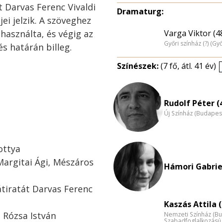
t Darvas Ferenc Vivaldi
Dramaturg:
ei jelzik. A szöveghez
lhasználta, és végig az
Varga Viktor (4
Győri színház (?) (Győ
és határán billeg.
Színészek:
(7 fő, átl. 41 év)
Rudolf Péter (
Új Színház (Budapes
ottya
Margitai Ági, Mészáros
Hámori Gabriel
tiratát Darvas Ferenc
Kaszás Attila (
s Rózsa István
Nemzeti Színház (B
Szabadfoglalkozású