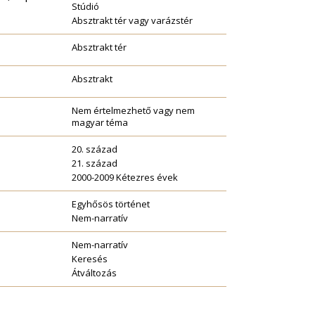
Stúdió
Absztrakt tér vagy varázstér
Absztrakt tér
Absztrakt
Nem értelmezhető vagy nem
magyar téma
20. század
21. század
2000-2009 Kétezres évek
Egyhősös történet
Nem-narratív
Nem-narratív
Keresés
Átváltozás