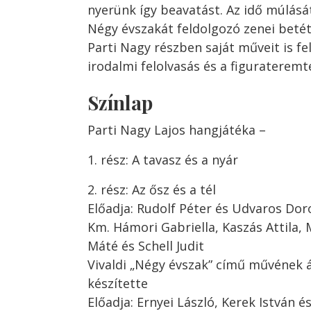
nyerünk így beavatást. Az idő múlásá
Négy évszakát feldolgozó zenei betétj
Parti Nagy részben saját műveit is fe
irodalmi felolvasás és a figurateremt
Színlap
Parti Nagy Lajos hangjátéka –
1. rész: A tavasz és a nyár
2. rész: Az ősz és a tél
Előadja: Rudolf Péter és Udvaros Dor
Km. Hámori Gabriella, Kaszás Attila, 
Máté és Schell Judit
Vivaldi „Négy évszak” című művének á
készítette
Előadja: Ernyei László, Kerek István é