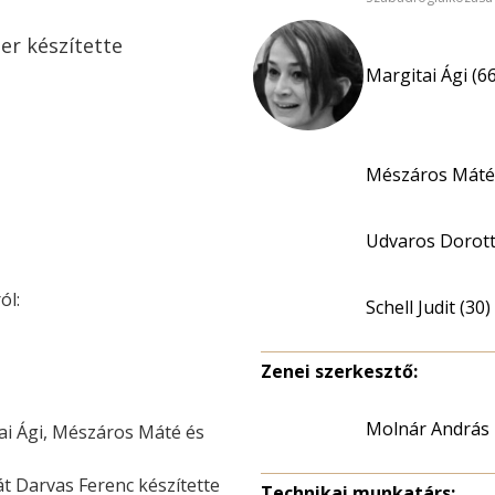
ter készítette
Margitai Ági (66
Mészáros Máté 
Udvaros Dorott
ól:
Schell Judit (30)
Zenei szerkesztő:
Molnár András
tai Ági, Mészáros Máté és
t Darvas Ferenc készítette
Technikai munkatárs: