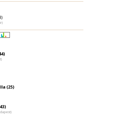
8)
r)
Életkori
eloszlás
nagyítása
44)
t)
la (25)
43)
udapest)