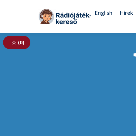
Tovább a navigációhoz
Tovább a tartalomhoz
English
Hírek
0
