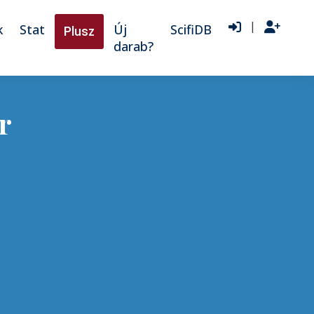
|
k
Stat
Új
ScifiDB
Plusz
darab?
r