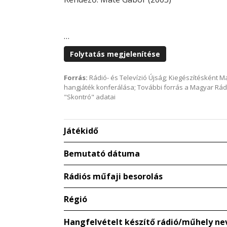
…
Folytatás megjelenítése
Forrás:
Rádió- és Televízió Újság; Kiegészítésként 
hangjáték konferálása; További forrás a Magyar Rád
"Skontró" adatai
Játékidő
Bemutató dátuma
Rádiós műfaji besorolás
Régió
Hangfelvételt készítő rádió/műhely ne