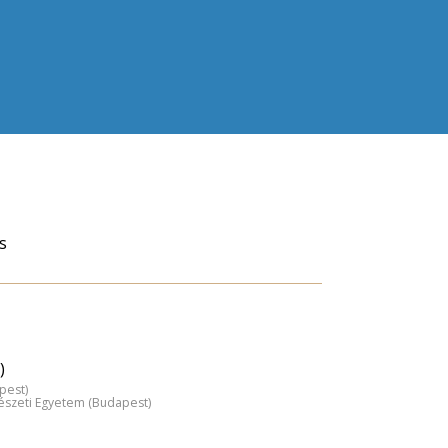
s
)
pest)
észeti Egyetem (Budapest)