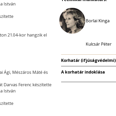
sa István
szítette
Borlai Kinga
aton 21.04-kor hangzik el
Kulcsár Péter
Korhatár (ifjúságvédelmi)
A korhatár indoklása
tai Ági, Mészáros Máté és
t Darvas Ferenc készítette
sa István
szítette