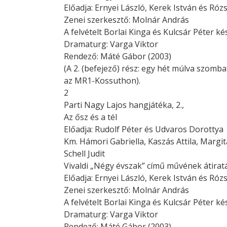
Előadja: Ernyei László, Kerek István és Róz
Zenei szerkesztő: Molnár András
A felvételt Borlai Kinga és Kulcsár Péter ké
Dramaturg: Varga Viktor
Rendező: Máté Gábor (2003)
(A 2. (befejező) rész: egy hét múlva szomb
az MR1-Kossuthon).
2
Parti Nagy Lajos hangjátéka, 2.,
Az ősz és a tél
Előadja: Rudolf Péter és Udvaros Dorottya
Km. Hámori Gabriella, Kaszás Attila, Margi
Schell Judit
Vivaldi „Négy évszak” című művének átiratá
Előadja: Ernyei László, Kerek István és Róz
Zenei szerkesztő: Molnár András
A felvételt Borlai Kinga és Kulcsár Péter ké
Dramaturg: Varga Viktor
Rendező: Máté Gábor (2003)