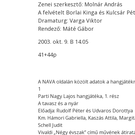
Zenei szerkesztő: Molnár András
A felvételt Borlai Kinga és Kulcsár Pé
Dramaturg: Varga Viktor
Rendező: Máté Gábor
2003. okt. 9. B 14.05
41+44p
A NAVA oldalán közölt adatok a hangjátékr
1
Parti Nagy Lajos hangjátéka, 1. rész
A tavasz és a nyár
Előadja: Rudolf Péter és Udvaros Dorottya
Km. Hámori Gabriella, Kaszás Attila, Margi
Schell Judit
Vivaldi „Négy évszak” című művének átiratá