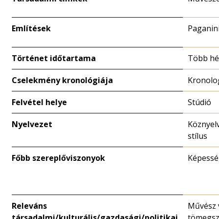
Említések
Paganin
Történet időtartama
Több hé
Cselekmény kronológiája
Kronolo
Felvétel helye
Stúdió
Nyelvezet
Köznyelv
stílus
Főbb szereplőviszonyok
Képessé
Releváns
Művész 
társadalmi/kulturális/gazdasági/politikai
tömegsz