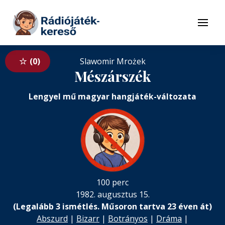
Tovább a navigációhoz
Tovább a tartalomhoz
Menü
0
Slawomir Mrożek
Mészárszék
Lengyel mű magyar hangjáték-változata
100 perc
1982. augusztus 15.
(Legalább 3 ismétlés. Műsoron tartva 23 éven át)
Abszurd
|
Bizarr
|
Botrányos
|
Dráma
|