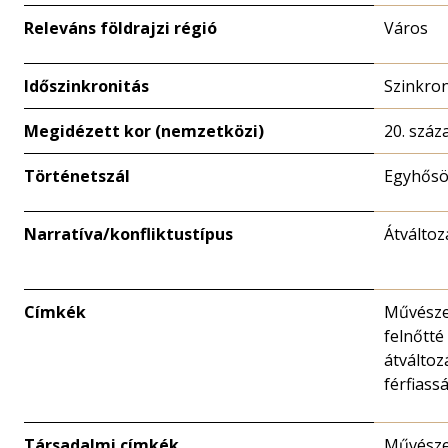
Releváns földrajzi régió
Város
Időszinkronitás
Szinkro
Megidézett kor (nemzetközi)
20. száz
Történetszál
Egyhősö
Narratíva/konfliktustípus
Átváltoz
Címkék
Művésze
felnőtté 
átváltoz
férfiass
Társadalmi címkék
Művésze