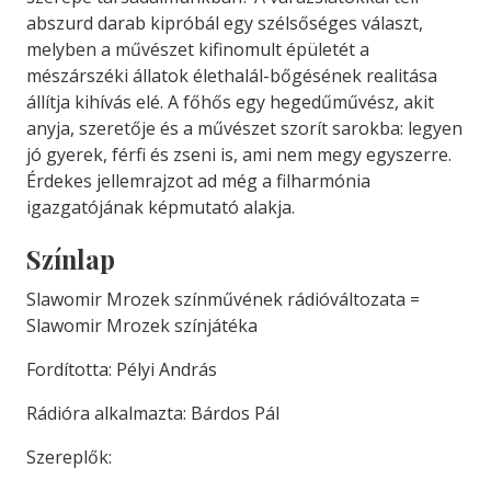
abszurd darab kipróbál egy szélsőséges választ,
melyben a művészet kifinomult épületét a
mészárszéki állatok élethalál-bőgésének realitása
állítja kihívás elé. A főhős egy hegedűművész, akit
anyja, szeretője és a művészet szorít sarokba: legyen
jó gyerek, férfi és zseni is, ami nem megy egyszerre.
Érdekes jellemrajzot ad még a filharmónia
igazgatójának képmutató alakja.
Színlap
Slawomir Mrozek színművének rádióváltozata =
Slawomir Mrozek színjátéka
Fordította: Pélyi András
Rádióra alkalmazta: Bárdos Pál
Szereplők: