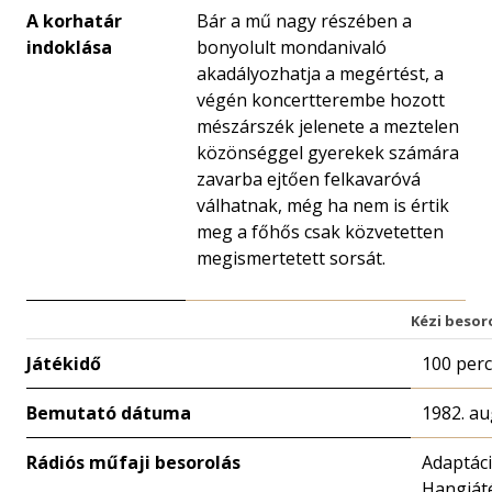
A korhatár
Bár a mű nagy részében a
indoklása
bonyolult mondanivaló
akadályozhatja a megértést, a
végén koncertterembe hozott
mészárszék jelenete a meztelen
közönséggel gyerekek számára
zavarba ejtően felkavaróvá
válhatnak, még ha nem is értik
meg a főhős csak közvetetten
megismertetett sorsát.
Kézi besor
Játékidő
100 perc
Bemutató dátuma
1982. au
Rádiós műfaji besorolás
Adaptác
Hangját