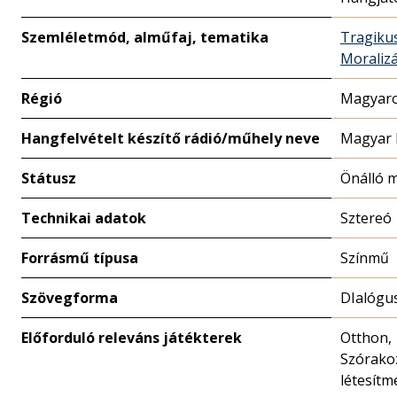
Szemléletmód, alműfaj, tematika
Tragiku
Moralizá
Régió
Magyaro
Hangfelvételt készítő rádió/műhely neve
Magyar 
Státusz
Önálló 
Technikai adatok
Sztereó
Forrásmű típusa
Színmű
Szövegforma
DIalógu
Előforduló releváns játékterek
Otthon,
Szórako
létesítm