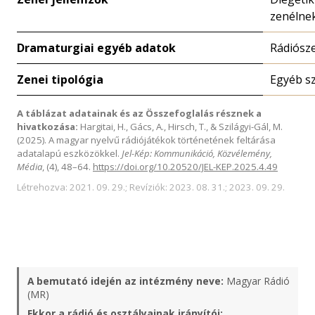
zenélne
Dramaturgiai egyéb adatok
Rádiósz
Zenei tipológia
Egyéb s
A táblázat adatainak és az Összefoglalás résznek a
hivatkozása:
Hargitai, H., Gács, A., Hirsch, T., & Szilágyi-Gál, M.
(2025). A magyar nyelvű rádiójátékok történetének feltárása
adatalapú eszközökkel.
Jel-Kép: Kommunikáció, Közvélemény,
Média
, (4), 48–64.
https://doi.org/10.20520/JEL-KEP.2025.4.49
Létrehozva: 2021. 09. 29.; Revíziók: 2023. 08. 31.; 2023. 09. 29.
A bemutató idején az intézmény neve:
Magyar Rádió
(MR)
Ekkor a rádió és osztályainak irányítói: