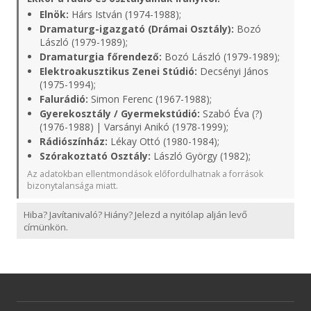
Elnök:
Hárs István (1974-1988);
Dramaturg-igazgató (Drámai Osztály):
Bozó
László (1979-1989);
Dramaturgia főrendező:
Bozó László (1979-1989);
Elektroakusztikus Zenei Stúdió:
Decsényi János
(1975-1994);
Falurádió:
Simon Ferenc (1967-1988);
Gyerekosztály / Gyermekstúdió:
Szabó Éva (?)
(1976-1988) | Varsányi Anikó (1978-1999);
Rádiószínház:
Lékay Ottó (1980-1984);
Szórakoztató Osztály:
László György (1982);
Az adatokban ellentmondások előfordulhatnak a források
bizonytalansága miatt.
Hiba? Javítanivaló? Hiány? Jelezd a nyitólap alján levő
címünkön.