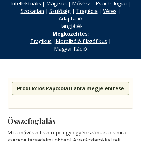
Intellektuális
|
Mágikus
|
Művész
|
Pszichológiai
|
Szokatlan
|
Szülőség
|
Tragédia
|
Véres
|
Adaptáció
Hangjáték
Megközelítés:
Tragikus
|
Moralizáló-filozófikus
|
Magyar Rádió
Produkciós kapcsolati ábra megjelenítése
Összefoglalás
Mi a művészet szerepe egy egyén számára és mi a
szerepe társadalmunkban? A varázslatokkal teli