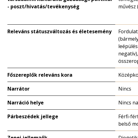
- poszt/hivatás/tevékenység
művész (
Releváns státuszváltozás és életesemény
Fordula
(bármely
leépülés
negatív)
összero
Főszereplők releváns kora
Középk
Narrátor
Nincs
Narráció helye
Nincs na
Párbeszédek jellege
Férfi-férf
belső m
Zenei jellemzők
Diegetik