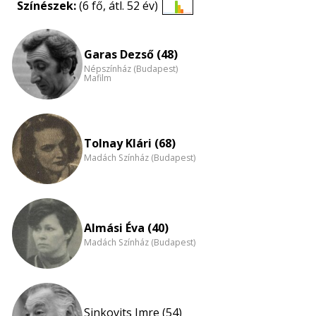
Színészek:
(6 fő, átl. 52 év)
Életkori
eloszlás
nagyítása
Garas Dezső (48)
Népszínház (Budapest)
Mafilm
Tolnay Klári (68)
Madách Színház (Budapest)
Almási Éva (40)
Madách Színház (Budapest)
Sinkovits Imre (54)