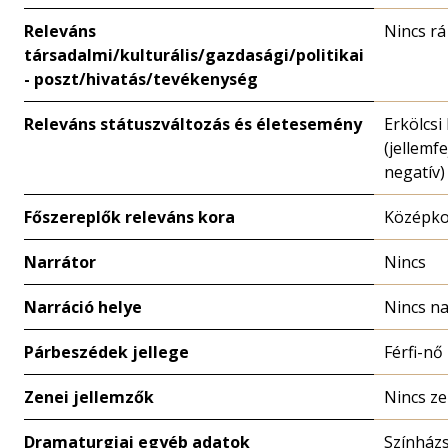
Releváns
Nincs rá
társadalmi/kulturális/gazdasági/politikai
- poszt/hivatás/tevékenység
Releváns státuszváltozás és életesemény
Erkölcsi
(jellemfe
negatív)
Főszereplők releváns kora
Középk
Narrátor
Nincs
Narráció helye
Nincs na
Párbeszédek jellege
Férfi-nő
Zenei jellemzők
Nincs z
Dramaturgiai egyéb adatok
Színház