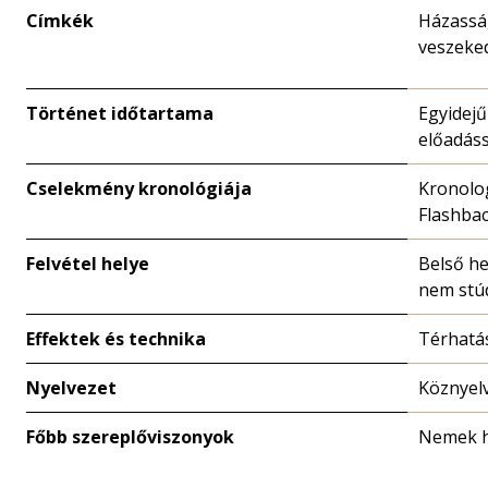
Címkék
Házassá
veszeke
Történet időtartama
Egyidejű
előadáss
Cselekmény kronológiája
Kronolo
Flashba
Felvétel helye
Belső he
nem stú
Effektek és technika
Térhatá
Nyelvezet
Köznyel
Főbb szereplőviszonyok
Nemek h