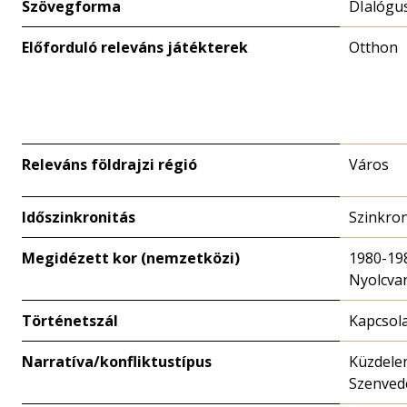
Szövegforma
DIalógu
Előforduló releváns játékterek
Otthon
Releváns földrajzi régió
Város
Időszinkronitás
Szinkro
Megidézett kor (nemzetközi)
1980-19
Nyolcva
Történetszál
Kapcsola
Narratíva/konfliktustípus
Küzdele
Szenved