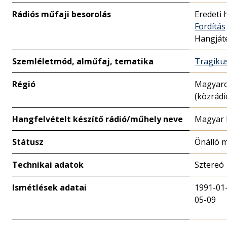
Rádiós műfaji besorolás
Eredeti 
Fordítás
Hangját
Szemléletmód, alműfaj, tematika
Tragiku
Régió
Magyar
(közrádi
Hangfelvételt készítő rádió/műhely neve
Magyar 
Státusz
Önálló 
Technikai adatok
Sztereó
Ismétlések adatai
1991-01
05-09