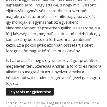
legfeljebb arról, hogy ettek-e, s hogy mit… Viszont
eljátsszák egymás vélt szeretőinek a szerepét,
magukra öltik az anyós, a szenilis nagyapa alakját –
így mondják el egymásnak az egyébként
elmondhatatlant. Képzeletben gyilkol az asszony, s a
férj készségesen „meghal”, aztán a nő belebújuk egy
kamaszlány bőrébe, s a férfi azonnal „csábítani”
kezdi. Ez a pokoli játék azonban összetartja őket,
forognak önmaguk körül, mint az örvény.
Ezt a furcsa, és mégis oly ismerős világot próbáltuk
megeleveníteni. Szeredás András, a fordító és rádióra
alkalmazó megtalálta azt a nyelvet, ameky a
hétköznapi szó minden szegényességével gazdagon
fejezi…
Folytatás megjelenítése
Forrás:
Rádió- és Televízió Újság; Kiegészítésként Magyar Rádió