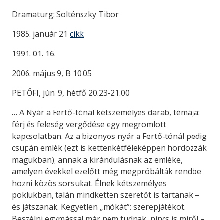
Dramaturg: Solténszky Tibor
1985. január 21
cikk
1991. 01. 16.
2006. május 9, B 10.05
PETŐFI, jún. 9, hétfő 20.23-21.00
… A Nyár a Fertő-tónál kétszemélyes darab, témája:
férj és feleség vergődése egy megromlott
kapcsolatban. Az a bizonyos nyár a Fertő-tónál pedig
csupán emlék (ezt is kettenkétféleképpen hordozzák
magukban), annak a kirándulásnak az emléke,
amelyen évekkel ezelőtt még megpróbálták rendbe
hozni közös sorsukat. Élnek kétszemélyes
poklukban, talán mindketten szeretőt is tartanak –
és játszanak. Kegyetlen „mókát”: szerepjátékot.
Beszélni egymással már nem tudnak, nincs is miről –