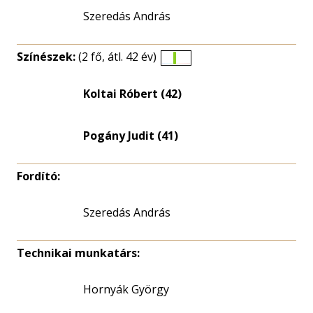
Szeredás András
Színészek:
(2 fő, átl. 42 év)
Életkori
eloszlás
Koltai Róbert (42)
nagyítása
Pogány Judit (41)
Fordító:
Szeredás András
Technikai munkatárs:
Hornyák György