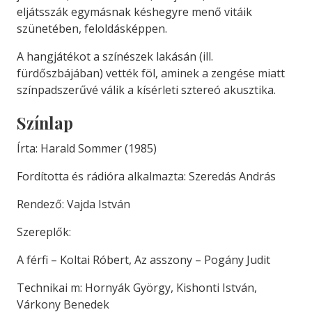
eljátsszák egymásnak késhegyre menő vitáik
szünetében, feloldásképpen.
A hangjátékot a színészek lakásán (ill.
fürdőszbájában) vették föl, aminek a zengése miatt
színpadszerűvé válik a kísérleti sztereó akusztika.
Színlap
Írta: Harald Sommer (1985)
Fordította és rádióra alkalmazta: Szeredás András
Rendező: Vajda István
Szereplők:
A férfi – Koltai Róbert, Az asszony – Pogány Judit
Technikai m: Hornyák György, Kishonti István,
Várkony Benedek