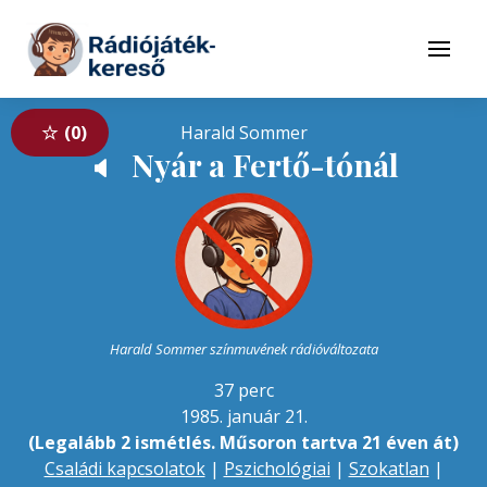
Tovább a navigációhoz
Tovább a tartalomhoz
Menü
0
Harald Sommer
Nyár a Fertő-tónál
🔈
Harald Sommer színmuvének rádióváltozata
37 perc
1985. január 21.
(Legalább 2 ismétlés. Műsoron tartva 21 éven át)
Családi kapcsolatok
|
Pszichológiai
|
Szokatlan
|