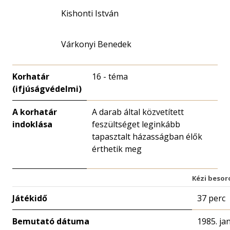
Kishonti István
Várkonyi Benedek
Korhatár
16 - téma
(ifjúságvédelmi)
A korhatár
A darab által közvetített
indoklása
feszültséget leginkább
tapasztalt házasságban élők
érthetik meg
Kézi besor
Játékidő
37 perc
Bemutató dátuma
1985. ja