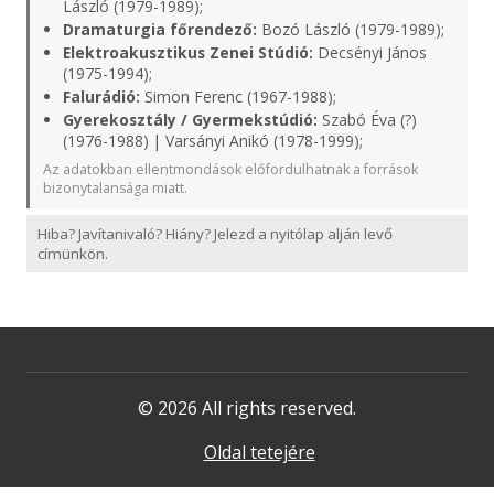
László (1979-1989);
Dramaturgia főrendező:
Bozó László (1979-1989);
Elektroakusztikus Zenei Stúdió:
Decsényi János
(1975-1994);
Falurádió:
Simon Ferenc (1967-1988);
Gyerekosztály / Gyermekstúdió:
Szabó Éva (?)
(1976-1988) | Varsányi Anikó (1978-1999);
Az adatokban ellentmondások előfordulhatnak a források
bizonytalansága miatt.
Hiba? Javítanivaló? Hiány? Jelezd a nyitólap alján levő
címünkön.
© 2026 All rights reserved.
Oldal tetejére