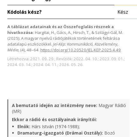
Kódolás kész?
Kész
A táblázat adatainak és az Összefoglalás résznek a
hivatkozása:
Hargitai, H., Gács, A., Hirsch, T., & Szilágyi-Gál, M.
(2025). A magyar nyelvű rádiójátékok történetének feltárása
adatalapú eszközökkel.
Jel-Kép: Kommunikáció, Közvélemény,
Média
, (4), 48–64.
https://doi.org/10.20520/JEL-KEP.2025.4.49
Létrehozva: 2021. 09. 29.; Revíziók: 2022. 04. 10.; 2023. 09. 01.;
2024. 03. 14.; 2024. 04. 11.; 2026. 05. 26.
A bemutató idején az intézmény neve:
Magyar Rádió
(MR)
Ekkor a rádió és osztályainak irányítói:
Elnök:
Hárs István (1974-1988);
Dramaturg-igazgató (Drámai Osztály):
Bozó