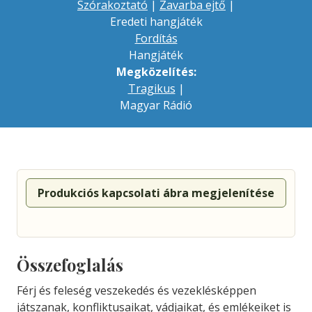
Szórakoztató
|
Zavarba ejtő
|
Eredeti hangjáték
Fordítás
Hangjáték
Megközelítés:
Tragikus
|
Magyar Rádió
Produkciós kapcsolati ábra megjelenítése
Összefoglalás
Férj és feleség veszekedés és vezeklésképpen
játszanak, konfliktusaikat, vádjaikat, és emlékeiket is