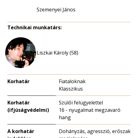
Szemenyei János
Technikai munkatárs:
Liszkai Károly (58)
Korhatár
Fiataloknak
Klasszikus
Korhatár
Szülői felügyelettel
(ifjúságvédelmi)
16 - nyugalmat megzavaró
hang
A korhatár
Dohányzás, agresszió, erőszak