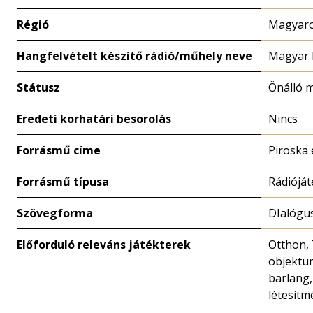
Régió
Magyaro
Hangfelvételt készítő rádió/műhely neve
Magyar 
Státusz
Önálló 
Eredeti korhatári besorolás
Nincs
Forrásmű címe
Piroska 
Forrásmű típusa
Rádióját
Szövegforma
DIalógu
Előforduló releváns játékterek
Otthon,
objektum
barlang,
létesítm