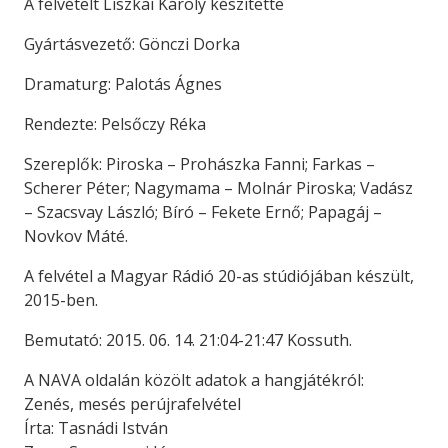
A felvételt Liszkai Károly készítette
Gyártásvezető: Gönczi Dorka
Dramaturg: Palotás Ágnes
Rendezte: Pelsőczy Réka
Szereplők: Piroska – Prohászka Fanni; Farkas –
Scherer Péter; Nagymama – Molnár Piroska; Vadász
– Szacsvay László; Bíró – Fekete Ernő; Papagáj –
Novkov Máté.
A felvétel a Magyar Rádió 20-as stúdiójában készült,
2015-ben.
Bemutató: 2015. 06. 14. 21:04-21:47 Kossuth.
A NAVA oldalán közölt adatok a hangjátékról:
Zenés, mesés perújrafelvétel
Írta: Tasnádi István