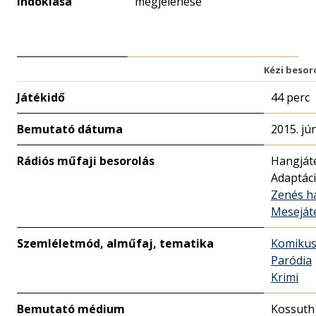
indoklása
megjelenése
Kézi besor
Játékidő
44 perc
Bemutató dátuma
2015. jú
Rádiós műfaji besorolás
Hangját
Adaptác
Zenés h
Meseját
Szemléletmód, alműfaj, tematika
Komiku
Paródia
Krimi
Bemutató médium
Kossuth