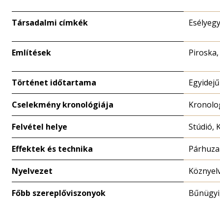
Társadalmi címkék
Esélyegy
Említések
Piroska,
Történet időtartama
Egyidejű
Cselekmény kronológiája
Kronolog
Felvétel helye
Stúdió, 
Effektek és technika
Párhuz
Nyelvezet
Köznyelv
Főbb szereplőviszonyok
Bűnügyi,