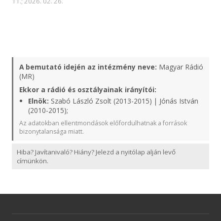
11.; 2026. 02. 26.
A bemutató idején az intézmény neve:
Magyar Rádió
(MR)
Ekkor a rádió és osztályainak irányítói:
Elnök:
Szabó László Zsolt (2013-2015) | Jónás István
(2010-2015);
Az adatokban ellentmondások előfordulhatnak a források
bizonytalansága miatt.
Hiba? Javítanivaló? Hiány? Jelezd a nyitólap alján levő
címünkön.