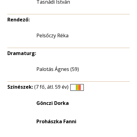
Tasnádi István
Rendező:
Pelsőczy Réka
Dramaturg:
Palotás Ágnes (59)
Színészek:
(7 fő, átl. 59 év)
Életkori
eloszlás
Gönczi Dorka
nagyítása
Prohászka Fanni