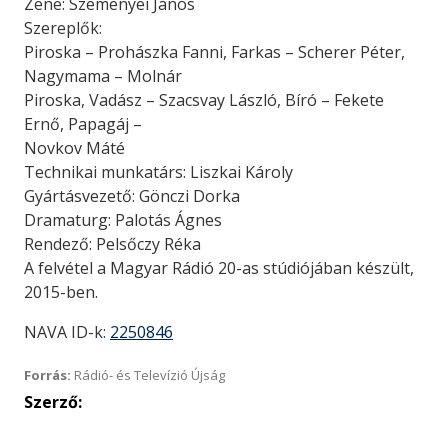
Zene: Szemenyei János
Szereplők:
Piroska – Prohászka Fanni, Farkas – Scherer Péter,
Nagymama – Molnár
Piroska, Vadász – Szacsvay László, Bíró – Fekete
Ernő, Papagáj –
Novkov Máté
Technikai munkatárs: Liszkai Károly
Gyártásvezető: Gönczi Dorka
Dramaturg: Palotás Ágnes
Rendező: Pelsőczy Réka
A felvétel a Magyar Rádió 20-as stúdiójában készült,
2015-ben.
NAVA ID-k:
2250846
Forrás:
Rádió- és Televízió Újság
Szerző: