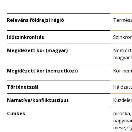
Releváns földrajzi régió
Termész
Időszinkronitás
Szinkron
Megidézett kor (magyar)
Nem ért
magyar 
Megidézett kor (nemzetközi)
Kor nem
Történetszál
Hálózat
Narratíva/konfliktustípus
Küzdele
Címkék
piroska,
nagymama
mese, G