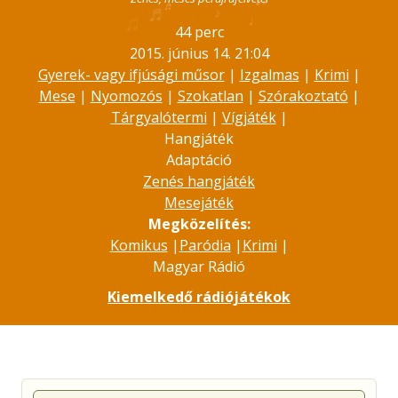
♬
♬
♪
♫
♩
44 perc
2015. június 14. 21:04
Gyerek- vagy ifjúsági műsor
|
Izgalmas
|
Krimi
|
Mese
|
Nyomozós
|
Szokatlan
|
Szórakoztató
|
Tárgyalótermi
|
Vígjáték
|
Hangjáték
Adaptáció
Zenés hangjáték
Mesejáték
Megközelítés:
Komikus
|
Paródia
|
Krimi
|
Magyar Rádió
Kiemelkedő rádiójátékok