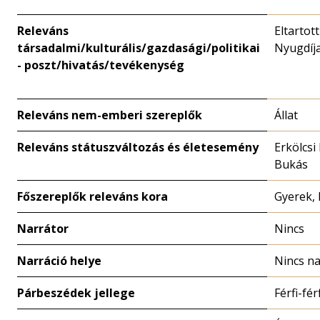
Releváns
Eltartot
társadalmi/kulturális/gazdasági/politikai
Nyugdíj
- poszt/hivatás/tevékenység
Releváns nem-emberi szereplők
Állat
Releváns státuszváltozás és életesemény
Erkölcsi
Bukás
Főszereplők releváns kora
Gyerek, 
Narrátor
Nincs
Narráció helye
Nincs na
Párbeszédek jellege
Férfi-fér