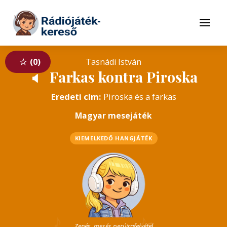
Tovább a navigációhoz
Tovább a tartalomhoz
Menü
0
Tasnádi István
Farkas kontra Piroska
🔈
Eredeti cím:
Piroska és a farkas
Magyar mesejáték
KIEMELKEDŐ HANGJÁTÉK
♪
♪
♫
Zenés, mesés perújrafelvétel