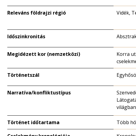
Releváns földrajzi régió
Vidék, 
Időszinkronitás
Absztra
Megidézett kor (nemzetközi)
Korra ut
cselekm
Történetszál
Egyhősö
Narratíva/konfliktustípus
Szenved
Látogat
világban
Történet időtartama
Több h
Cselekmény kronológiája
Kronolo