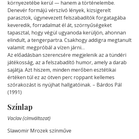
környezetébe kerül — hanem a történelembe.
Denevér formájú vérszívó lények, kizsigerelt
parasztok, úgynevezett felszabadítók forgatagába
keveredik, forradalmat él át, szörnyűségeket
tapasztal, hogy végül ugyanoda kerüljön, ahonnan
elindult, a tengerpartra. Csakhogy addigra megtanult
valamit: megpróbál a vízen járni…
Az előadásban szerencsére megjelenik az a tündéri
játékosság, az a felszabadító humor, amely a darab
sajátja. Azt hiszem, minden merőben esztétikai
értéken túl ez az ötven perc roppant kellemes
szórakozást is nyújhat hallgatóinak. – Bárdos Pál
(1991)
Színlap
Vaclav (címváltozat)
Slawomir Mrozek színműve