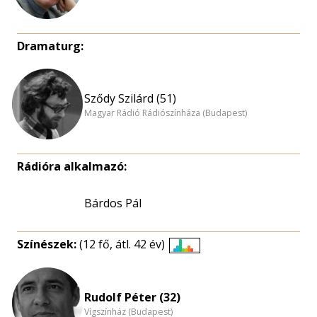
Dramaturg:
Sződy Szilárd (51)
Magyar Rádió Rádiószínháza (Budapest)
Rádióra alkalmazó:
Bárdos Pál
Színészek:
(12 fő, átl. 42 év)
Életkori
eloszlás
nagyítása
Rudolf Péter (32)
Vígszínház (Budapest)