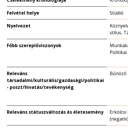
Felvétel helye
Stúdió
Nyelvezet
Köznyelv
stílus, T
Főbb szereplőviszonyok
Munkaka
Politikai
Releváns
Bűnöző
társadalmi/kulturális/gazdasági/politikai
- poszt/hivatás/tevékenység
Releváns státuszváltozás és életesemény
Erkölcsi
(negatív