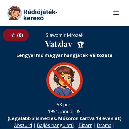
Tovább a navigációhoz
Tovább a tartalomhoz
Menü
0
Slawomir Mrożek
Vatzlav
🏆
Lengyel mű magyar hangjáték-változata
53 perc
1991. január 09.
(Legalább 3 ismétlés. Műsoron tartva 14 éven át)
Abszurd
|
Baljós hangulatú
|
Bizarr
|
Dráma
|