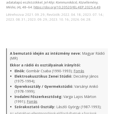
adatalapú eszközökkel.
Jel-Kép: Kommunikáció, Közvélemény,
Média
, (4), 48–64.
https://doi.org/10.20520/JEL-KEP.2025.4.49
Létrehozva: 2021. 09. 29.; Revíziók: 2022. 04. 18.; 2023. 07. 14.;
2023. 08. 31.; 2023. 09. 29.; 2023. 10. 16.; 2026. 04. 28.
A bemutató idején az intézmény neve:
Magyar Rádió
(MR)
Ekkor a rádió és osztályainak irányítói:
Elnök:
Gombár Csaba (1990-1993);
Forrás
Elektroakusztikus Zenei Stúdió:
Decsényi János
(1975-1994);
Gyerekosztály / Gyermekstúdió:
Varsányi Anikó
(1978-1999);
Irodalmi Főszerkesztőség:
Varga Lajos Márton
(1991);
Forrás
Szórakoztató Osztály:
László György (1987-1993);
Az adatokban ellentmondások előfordulhatnak a források