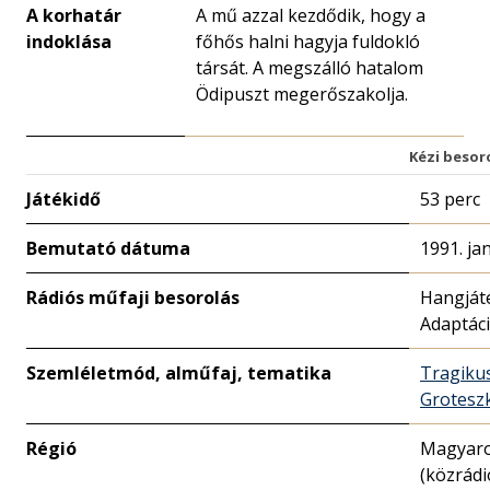
A korhatár
A mű azzal kezdődik, hogy a
indoklása
főhős halni hagyja fuldokló
társát. A megszálló hatalom
Ödipuszt megerőszakolja.
Kézi besor
Játékidő
53 perc
Bemutató dátuma
1991. ja
Rádiós műfaji besorolás
Hangját
Adaptác
Szemléletmód, alműfaj, tematika
Tragiku
Grotesz
Régió
Magyar
(közrádi