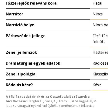
Főszereplők releváns kora
Fiatal
Narrátor
Nincs
Narráció helye
Nincs na
Párbeszédek jellege
Férfi-fér
felnőtt
Zenei jellemzők
Háttérz
Dramaturgiai egyéb adatok
Rádiósze
Zenei tipológia
Klasszik
Kódolás kész?
Kész
A táblázat adatainak és az Összefoglalás résznek a
hivatkozása:
Hargitai, H., Gács, A., Hirsch, T., & Szilágyi-Gál, M.
(2025). A magyar nyelvű rádiójátékok történetének feltárása