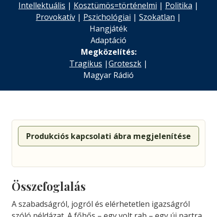
Intellektuális
|
Kosztümös=történelmi
|
Politika
|
Provokatív
|
Pszichológiai
|
Szokatlan
|
Hangjáték
Adaptáció
Megközelítés:
Tragikus
|
Groteszk
|
Magyar Rádió
Produkciós kapcsolati ábra megjelenítése
Összefoglalás
A szabadságról, jogról és elérhetetlen igazságról
szóló példázat. A főhős – egy volt rab – egy új partra