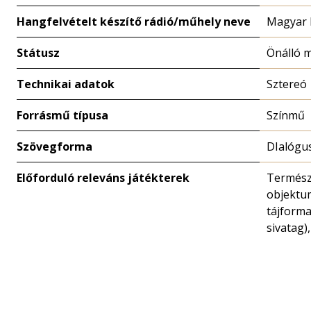
Hangfelvételt készítő rádió/műhely neve
Magyar 
Státusz
Önálló 
Technikai adatok
Sztereó
Forrásmű típusa
Színmű
Szövegforma
DIalógu
Előforduló releváns játékterek
Termész
objektu
tájforma
sivatag)