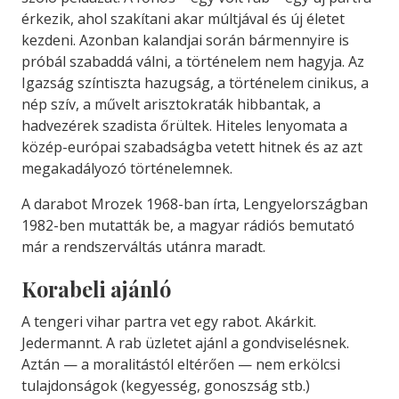
érkezik, ahol szakítani akar múltjával és új életet
kezdeni. Azonban kalandjai során bármennyire is
próbál szabaddá válni, a történelem nem hagyja. Az
Igazság színtiszta hazugság, a történelem cinikus, a
nép szív, a művelt arisztokraták hibbantak, a
hadvezérek szadista őrültek. Hiteles lenyomata a
közép-európai szabadságba vetett hitnek és az azt
megakadályozó történelemnek.
A darabot Mrozek 1968-ban írta, Lengyelországban
1982-ben mutatták be, a magyar rádiós bemutató
már a rendszerváltás utánra maradt.
Korabeli ajánló
A tengeri vihar partra vet egy rabot. Akárkit.
Jedermannt. A rab üzletet ajánl a gondviselésnek.
Aztán — a moralitástól eltérően — nem erkölcsi
tulajdonságok (kegyesség, gonoszság stb.)