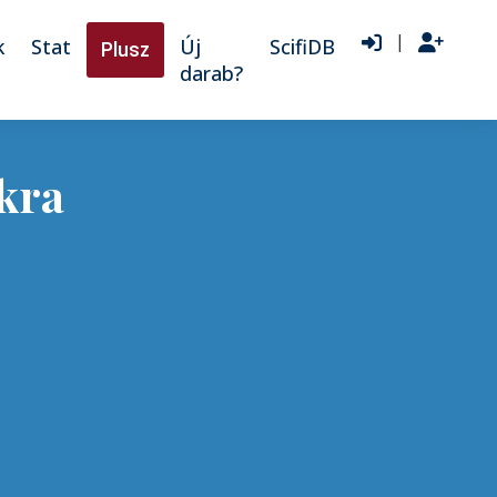
|
k
Stat
Új
ScifiDB
Plusz
darab?
kra