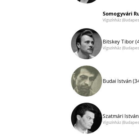
Somogyvári Ru
Vígszínház (Budapes
Bitskey Tibor (
Vígszínház (Budapes
Budai István (3
Szatmári István
Vígszínház (Budapes