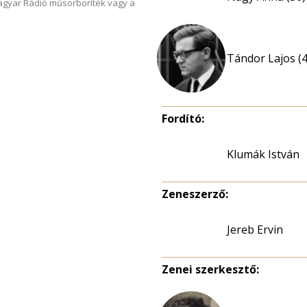
Magyar Rádió műsorboríték vagy a
Tándor Lajos (4
Fordító:
Klumák István
Zeneszerző:
Jereb Ervin
Zenei szerkesztő: