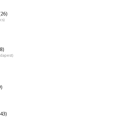
(26)
cs)
8)
udapest)
9)
43)