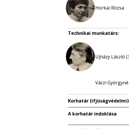
Horkai Rózsa
Technikai munkatárs:
Ujházy László (
Váczi Györgyné
Korhatár (ifjúságvédelmi)
A korhatár indoklása