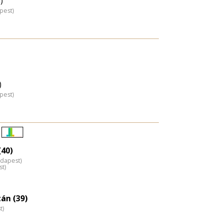
)
pest)
)
pest)
Életkori
(40)
eloszlás
udapest)
nagyítása
st)
tán (39)
t)