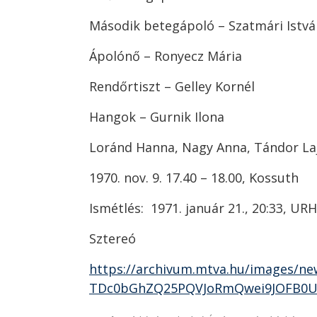
Második betegápoló – Szatmári Istvá
Ápolónő – Ronyecz Mária
Rendőrtiszt – Gelley Kornél
Hangok – Gurnik Ilona
Loránd Hanna, Nagy Anna, Tándor La
1970. nov. 9. 17.40 – 18.00, Kossuth
Ismétlés: 1971. január 21., 20:33, URH
Sztereó
https://archivum.mtva.hu/images/n
TDc0bGhZQ25PQVJoRmQwei9JOFB0U