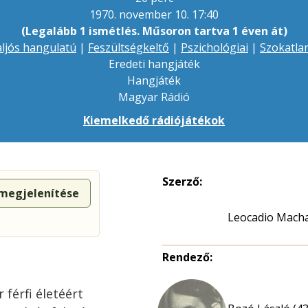
1970. november 10. 17:40
(Legalább 1 ismétlés. Műsoron tartva 1 éven át)
ljós hangulatú
|
Feszültségkeltő
|
Pszichológiai
|
Szokatla
Eredeti hangjáték
Hangjáték
Magyar Rádió
Kiemelkedő rádiójátékok
Szerző:
 megjelenítése
Leocadio Mach
Rendező:
 férfi életéért