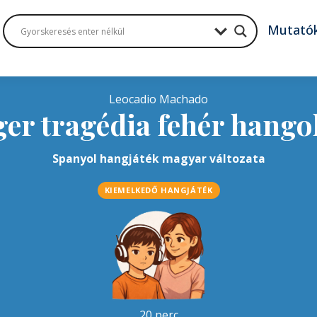
Mutató
Leocadio Machado
ger tragédia fehér hango
Spanyol hangjáték magyar változata
KIEMELKEDŐ HANGJÁTÉK
20 perc