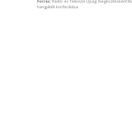
Forrás:
Rádió- és Televízió Újság; Kiegészítésként 
hangjáték konferálása