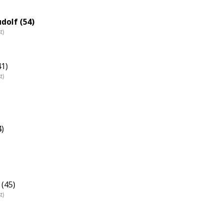
dolf (54)
t)
41)
t)
4)
 (45)
t)