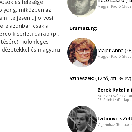
Bozó László (43
vosok és felesége
Magyar Rádió (Buda
bolyong, miközben az
ami teljesen új orvosi
jére azonban csak a
Dramaturg:
reó kísérleti darab (pl.
tésére), különleges
i idézetekkel és magyarul
Major Anna (38
Magyar Rádió (Buda
Színészek:
(12 fő, átl. 39 év)
Berek Katalin 
Nemzeti Színház (B
25. Színház (Budape
Latinovits Zol
Vígszínház (Budapes