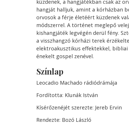
küzdenek, a hangjátékban csak az or
hangját halljuk, amint a kórházban 
orvosok a férje életéért küzdenek val
módszerrel. A történet meglepő vele
kishangjáték legvégén derül fény. Szte
a visszhangzó kórházi terek érzékelte
elektroakusztikus effektekkel, biblia
énekelt gospel zenével.
Színlap
Leocadio Machado rádiódrámája
Fordította: Klunák István
Kísérőzenéjét szerezte: Jereb Ervin
Rendezte: Bozó László