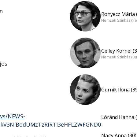
n
Ronyecz Mária 
Nemzeti Színház (Pé
Gelley Kornél (3
Nemzeti Színház (B
jos
Gurnik Ilona (3
ews/NEWS-
Lóránd Hanna (
kV3NlBodUMzTzRIRTI3eHFLZWFGND0
Nagy Anna (30)