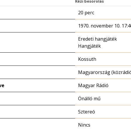
Kézi besorolás
20 perc
1970. november 10. 17:4
Eredeti hangjáték
Hangjáték
Kossuth
Magyarország (közrádi
ve
Magyar Rádió
Önálló mű
Sztereó
Nincs