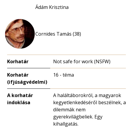
Ádám Krisztina
Cornides Tamás (38)
Korhatár
Not safe for work (NSFW)
Korhatár
16 - téma
(ifjúságvédelmi)
A korhatár
A haláltáborokról, a magyarok
indoklása
kegyetlenkedéséről beszélnek, a
dilemmák nem
gyerekvilágbeliek. Egy
kihallgatás.