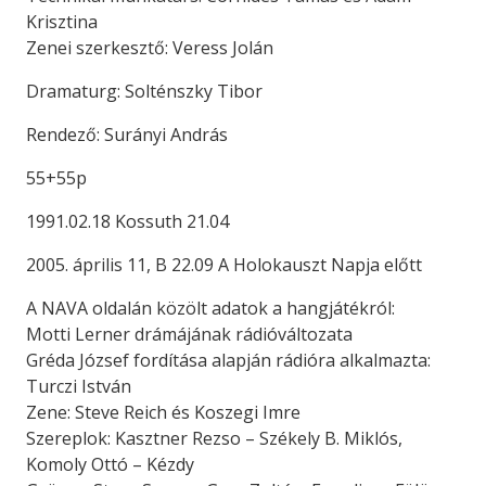
Krisztina
Zenei szerkesztő: Veress Jolán
Dramaturg: Solténszky Tibor
Rendező: Surányi András
55+55p
1991.02.18 Kossuth 21.04
2005. április 11, B 22.09 A Holokauszt Napja előtt
A NAVA oldalán közölt adatok a hangjátékról:
Motti Lerner drámájának rádióváltozata
Gréda József fordítása alapján rádióra alkalmazta:
Turczi István
Zene: Steve Reich és Koszegi Imre
Szereplok: Kasztner Rezso – Székely B. Miklós,
Komoly Ottó – Kézdy