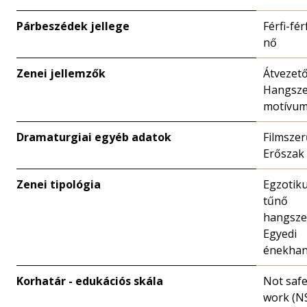
Párbeszédek jellege
Férfi-férf
nő
Zenei jellemzők
Átvezet
Hangsze
motívu
Dramaturgiai egyéb adatok
Filmszer
Erőszak
Zenei tipológia
Egzotik
tűnő
hangsze
Egyedi
énekha
Korhatár - edukációs skála
Not safe
work (N