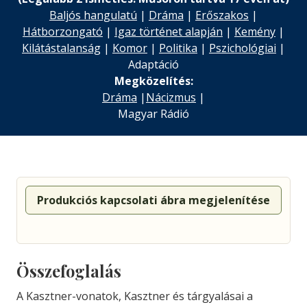
Baljós hangulatú
|
Dráma
|
Erőszakos
|
Hátborzongató
|
Igaz történet alapján
|
Kemény
|
Kilátástalanság
|
Komor
|
Politika
|
Pszichológiai
|
Adaptáció
Megközelítés:
Dráma
|
Nácizmus
|
Magyar Rádió
Produkciós kapcsolati ábra megjelenítése
Összefoglalás
A Kasztner-vonatok, Kasztner és tárgyalásai a