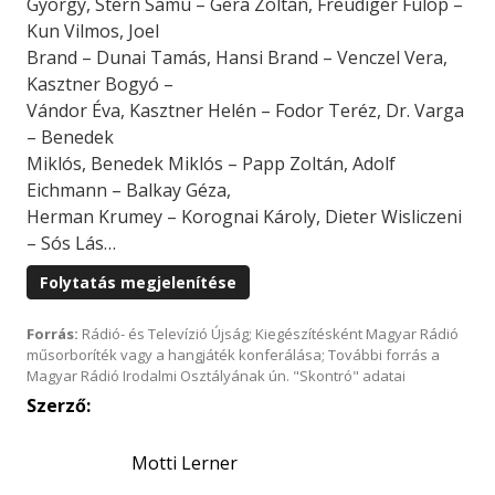
György, Stern Samu – Gera Zoltán, Freudiger Fülöp –
Kun Vilmos, Joel
Brand – Dunai Tamás, Hansi Brand – Venczel Vera,
Kasztner Bogyó –
Vándor Éva, Kasztner Helén – Fodor Teréz, Dr. Varga
– Benedek
Miklós, Benedek Miklós – Papp Zoltán, Adolf
Eichmann – Balkay Géza,
Herman Krumey – Korognai Károly, Dieter Wisliczeni
– Sós Lás…
Folytatás megjelenítése
Forrás:
Rádió- és Televízió Újság; Kiegészítésként Magyar Rádió
műsorboríték vagy a hangjáték konferálása; További forrás a
Magyar Rádió Irodalmi Osztályának ún. "Skontró" adatai
Szerző:
Motti Lerner