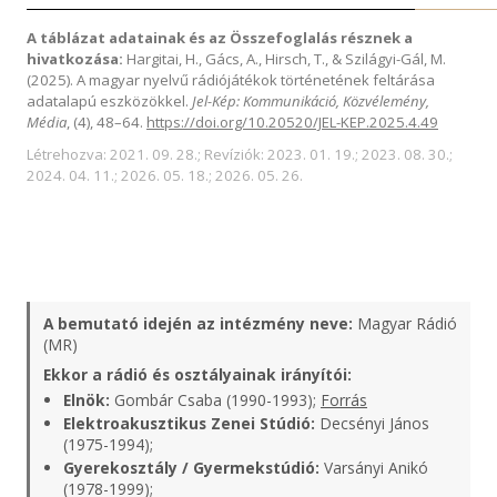
A táblázat adatainak és az Összefoglalás résznek a
hivatkozása:
Hargitai, H., Gács, A., Hirsch, T., & Szilágyi-Gál, M.
(2025). A magyar nyelvű rádiójátékok történetének feltárása
adatalapú eszközökkel.
Jel-Kép: Kommunikáció, Közvélemény,
Média
, (4), 48–64.
https://doi.org/10.20520/JEL-KEP.2025.4.49
Létrehozva: 2021. 09. 28.; Revíziók: 2023. 01. 19.; 2023. 08. 30.;
2024. 04. 11.; 2026. 05. 18.; 2026. 05. 26.
A bemutató idején az intézmény neve:
Magyar Rádió
(MR)
Ekkor a rádió és osztályainak irányítói:
Elnök:
Gombár Csaba (1990-1993);
Forrás
Elektroakusztikus Zenei Stúdió:
Decsényi János
(1975-1994);
Gyerekosztály / Gyermekstúdió:
Varsányi Anikó
(1978-1999);