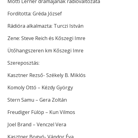
Motti Lerner drámájának rádióváltozata
Fordította: Gréda József
Rádióra alkalmazta: Turczi István
Zene: Steve Reich és Kőszegi Imre
Ütőhangszeren km Kőszegi Imre
Szereposztás:
Kasztner Rezső- Székely B. Miklós
Komoly Ottó – Kézdy György
Stern Samu – Gera Zoltán
Freudiger Fülöp – Kun Vilmos
Joel Brand – Venczel Vera
Kasztner Bogyó- Vándor Éva