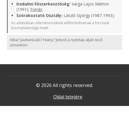
Irodalmi Főszerkesztőség:
Varga Lajos Márton
(1991);
Forrás
Szórakoztató Osztály:
László György (1987-1993);
Az adatokban ellentmondások előfordulhatnak a források
bizonytalansága miatt.
Hiba? Javítanivaló? Hiány? Jelezd a nyitólap alján levő
címünkön.
© 2026 All rights reserved.
Oldal tetejére