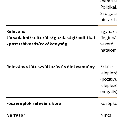
(nem sze
Politikai,
Szolgála
hierarch
Releváns
Egyházi 
társadalmi/kulturális/gazdasági/politikai
Regionál
- poszt/hivatás/tevékenység
vezető,
hatalom
Releváns státuszváltozás és életesemény
Erkölcsi
leleplez
(pozitív)
leleplez
(negatív
Főszereplők releváns kora
Középk
Narrátor
Nincs