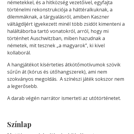
németekkel, és a hitközség vezetőivel, egyfajta
történelmi rekonstrukciója a háttéralkuknak, a
dilemmáknak, a tárgyalásról, amiben Kaszner
váltágdíjért igyekezett minél több zsidót kimenteni a
haláltáborba tartó vonatokról, arról, hogy mi
történhet Auschwitzban, miben hazudnak a
németek, mit tesznek „a magyarok”, ki kivel
kollaborál.
A hangjátékot kísérteties átkötőmotívumok szövik
sűrűn át (kórus és ütőhangszerek), ami nem
szokványos megoldás. A színészi játék sokszor nem
a legerősebb.
A darab végén narrátor ismerteti az utótörténetet.
Színlap