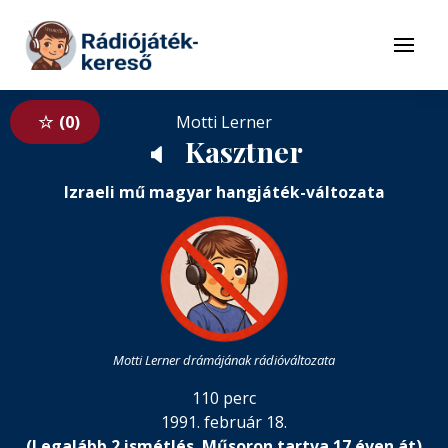
Tovább a navigációhoz
Tovább a tartalomhoz
Menü
0
Motti Lerner
Kasztner
🔈
Izraeli mű magyar hangjáték-változata
Motti Lerner drámájának rádióváltozata
110 perc
1991. február 18.
(Legalább 2 ismétlés. Műsoron tartva 17 éven át)