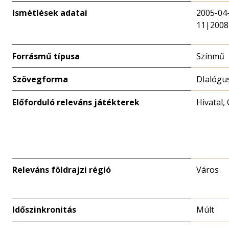
Ismétlések adatai
2005-04
11|2008
Forrásmű típusa
Színmű
Szövegforma
DIalógu
Előforduló releváns játékterek
Hivatal,
Releváns földrajzi régió
Város
Időszinkronitás
Múlt