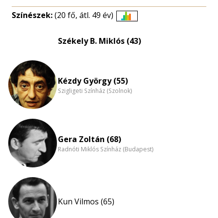
Színészek:
(20 fő, átl. 49 év)
Életkori
eloszlás
Székely B. Miklós (43)
nagyítása
Kézdy György (55)
Szigligeti Színház (Szolnok)
Gera Zoltán (68)
Radnóti Miklós Színház (Budapest)
Kun Vilmos (65)