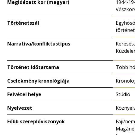
Megidézett kor (magyar)
1944-19
Vészkor
Történetszál
Egyhősö
történet
Narratíva/konfliktustípus
Keresés,
Küzdele
Történet időtartama
Több h
Cselekmény kronológiája
Kronolo
Felvétel helye
Stúdió
Nyelvezet
Köznyel
Főbb szereplőviszonyok
Faji/nem
Magánél