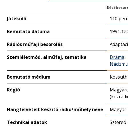
Kézi besor
Játékidő
110 perc
Bemutató dátuma
1991. fe
Rádiós műfaji besorolás
Adaptác
Szemléletmód, alműfaj, tematika
Dráma
Nácizmu
Bemutató médium
Kossuth
Régió
Magyar
(közrádi
Hangfelvételt készítő rádió/műhely neve
Magyar 
Technikai adatok
Sztereó