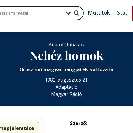
Mutatók
Stat
Anatolij Ribakov
Nehéz homok
Orosz mű magyar hangjáték-változata
1982. augusztus 21.
Adaptáció
Magyar Rádió
Szerző:
 megjelenítése