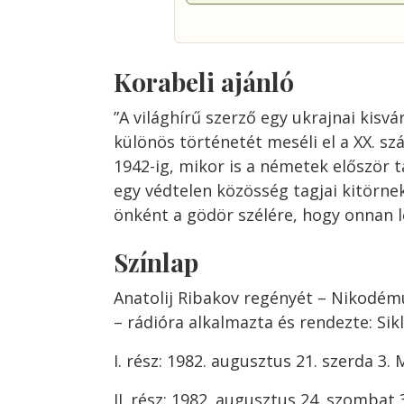
Korabeli ajánló
”A világhírű szerző egy ukrajnai kisv
különös történetét meséli el a XX. sz
1942-ig, mikor is a németek először 
egy védtelen közösség tagjai kitörne
önként a gödör szélére, hogy onnan lő
Színlap
Anatolij Ribakov regényét – Nikodémus
– rádióra alkalmazta és rendezte: Sik
I. rész: 1982. augusztus 21. szerda 3
II. rész: 1982. augusztus 24. szombat