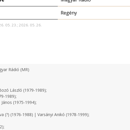
Regény
6. 05. 23.; 2026. 05. 26.
yar Rádió (MR)
ozó László (1979-1989);
79-1989);
 János (1975-1994);
a (?) (1976-1988) | Varsányi Anikó (1978-1999);
2);