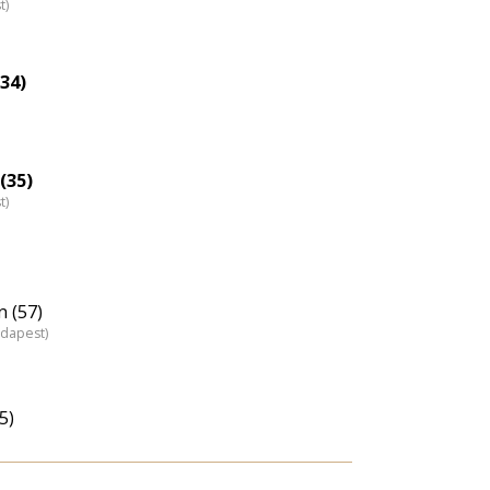
t)
34)
(35)
t)
n (57)
udapest)
5)