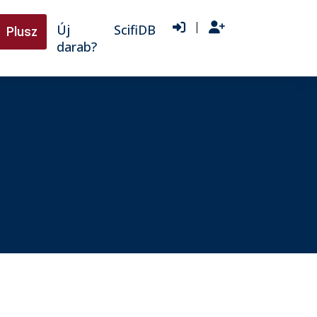
|
Új
ScifiDB
Plusz
darab?