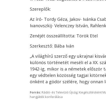
Szereplők:
Az író- Tordy Géza, Jakov- Ivánka Csab
Ivanovszkij- Velenczey István, Rahlen
Zenéjét összeállította: Török Etel
Szerkesztő: Bába Iván
„A világhírű szerző egy ukrajnai kisv
különös történetét meséli el a XX. sz
1942-ig, mikor is a németek először 
egy védtelen közösség tagjai kitörne
önként a gödör szélére, hogy onnan lő
Forrás:
Rádió- és Televízió Újság; Kiegészítésként 
hangjáték konferálása