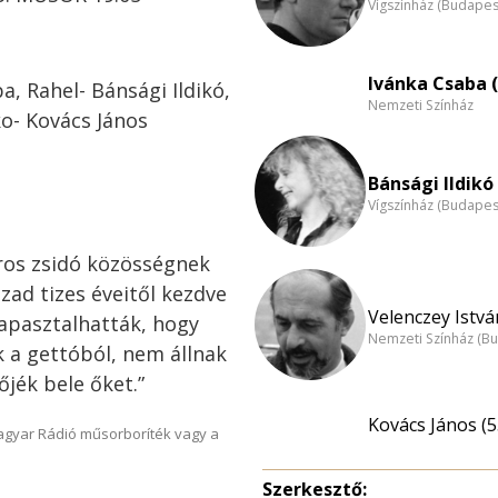
Vígszínház (Budapes
Ivánka Csaba (
a, Rahel- Bánsági Ildikó,
Nemzeti Színház
ko- Kovács János
Bánsági Ildikó 
Vígszínház (Budapes
áros zsidó közösségnek
ázad tizes éveitől kezdve
Velenczey Istvá
tapasztalhatták, hogy
Nemzeti Színház (B
k a gettóból, nem állnak
jék bele őket.”
Kovács János (5
Magyar Rádió műsorboríték vagy a
Szerkesztő: