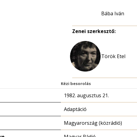
Bába Iván
Zenei szerkesztő:
Török Etel
Kézi besorolás
1982. augusztus 21.
Adaptáció
Magyarország (közrádió)
ve
Magyar Rádió