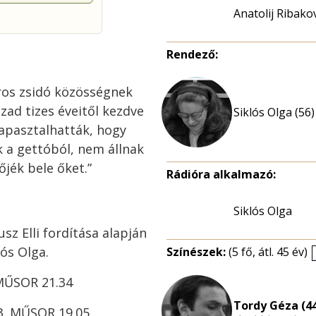
Anatolij Ribako
Rendező:
áros zsidó közösségnek
ázad tizes éveitől kezdve
Siklós Olga (56)
tapasztalhatták, hogy
k a gettóból, nem állnak
jék bele őket.”
Rádióra alkalmazó:
Siklós Olga
z Elli fordítása alapján
lós Olga.
Színészek:
(5 fő, átl. 45 év)
. MŰSOR 21.34
Tordy Géza (4
 3. MŰSOR 19.05