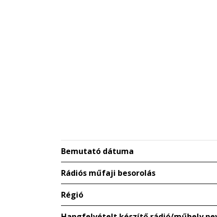
Bemutató dátuma
Rádiós műfaji besorolás
Régió
Hangfelvételt készítő rádió/műhely ne