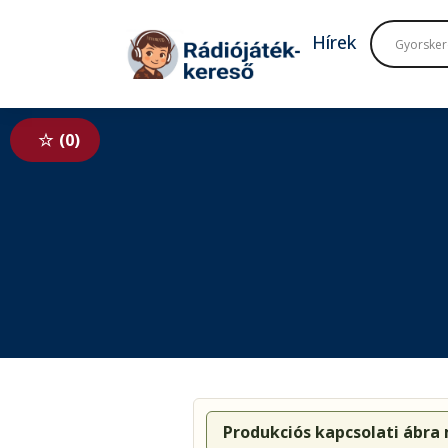
Tovább a navigációhoz
Tovább a tartalomhoz
Hírek
0
Produkciós kapcsolati ábra