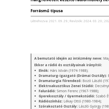
Forrásmű típusa
Létrehozva: 2021. 09. 29.; Revíziók: 2024. 03. 20.; 202
A bemutató idején az intézmény neve:
Mag
Ekkor a rádió és osztályainak irányítói:
Elnök:
Hárs István (1974-1988);
Dramaturg-igazgató (Drámai Osztály):
B
Dramaturgia főrendező:
Bozó László (19
Elektroakusztikus Zenei Stúdió:
Decsényi
Falurádió:
Simon Ferenc (1967-1988);
Gyerekosztály / Gyermekstúdió:
Szabó Év
Rádiószínház:
Lékay Ottó (1980-1984);
Szórakoztató Osztály:
László György (198