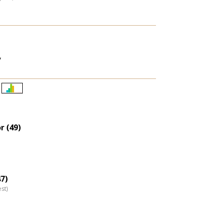
y
Életkori
eloszlás
nagyítása
r (49)
7)
st)