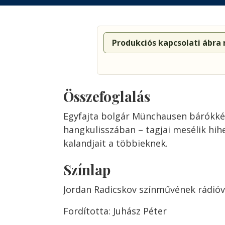
Produkciós kapcsolati ábra
Összefoglalás
Egyfajta bolgár Münchausen bárókkén
hangkulisszában – tagjai mesélik hih
kalandjait a többieknek.
Színlap
Jordan Radicskov színművének rádióv
Fordította: Juhász Péter