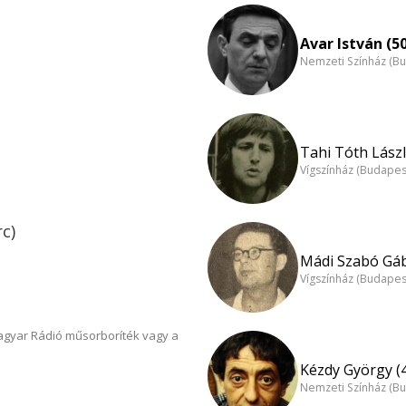
Avar István (5
Nemzeti Színház (B
Tahi Tóth Lászl
Vígszínház (Budapes
rc)
Mádi Szabó Gáb
Vígszínház (Budapes
Magyar Rádió műsorboríték vagy a
Kézdy György (
Nemzeti Színház (B