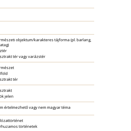
rmészeti objektum/karakteres tájforma (pl. barlang,
vatag)
ztér
sztrakt tér vagy varázstér
rmészet
lföld
sztrakt tér
sztrakt
ök jelen
m értelmezhető vagy nem magyar téma
lózattörténet
rhuzamos történetek