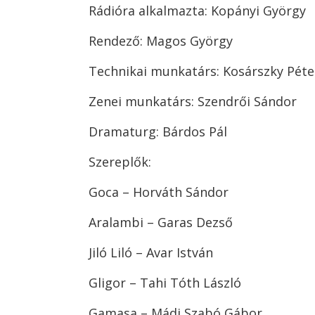
Rádióra alkalmazta: Kopányi György
Rendező: Magos György
Technikai munkatárs: Kosárszky Pét
Zenei munkatárs: Szendrői Sándor
Dramaturg: Bárdos Pál
Szereplők:
Goca – Horváth Sándor
Aralambi – Garas Dezső
Jiló Liló – Avar István
Gligor – Tahi Tóth László
Gamasa – Mádi Szabó Gábor