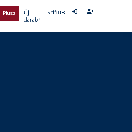
|
Új
ScifiDB
Plusz
darab?