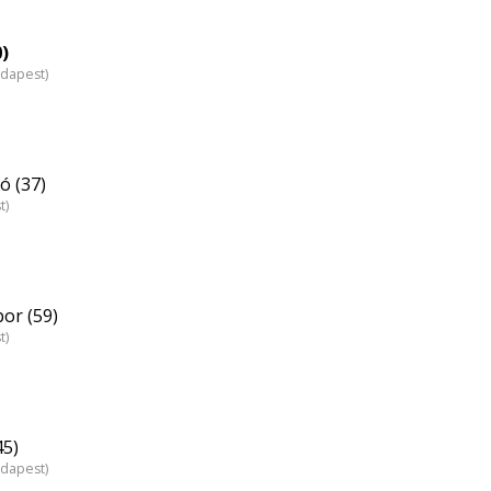
0)
udapest)
ó (37)
t)
or (59)
t)
45)
udapest)