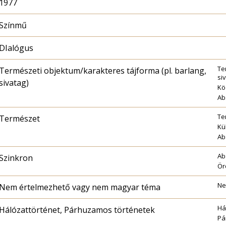
1977
Színmű
DIalógus
Te
Természeti objektum/karakteres tájforma (pl. barlang,
si
sivatag)
Kö
Ab
Te
Természet
Kü
Ab
Ab
Szinkron
Ör
Ne
Nem értelmezhető vagy nem magyar téma
Há
Hálózattörténet, Párhuzamos történetek
Pá