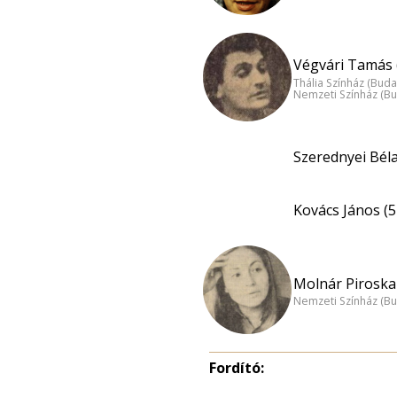
Végvári Tamás 
Thália Színház (Buda
Nemzeti Színház (B
Szerednyei Béla
Kovács János (5
Molnár Piroska 
Nemzeti Színház (B
Fordító: