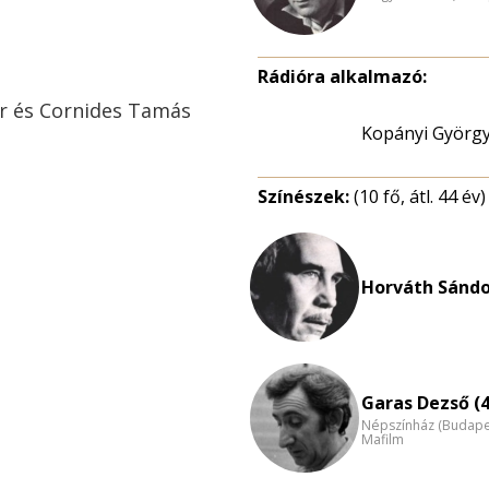
Rádióra alkalmazó:
er és Cornides Tamás
Kopányi Györg
Színészek:
(10 fő, átl. 44 év)
Horváth Sándo
Garas Dezső (4
Népszínház (Budape
Mafilm