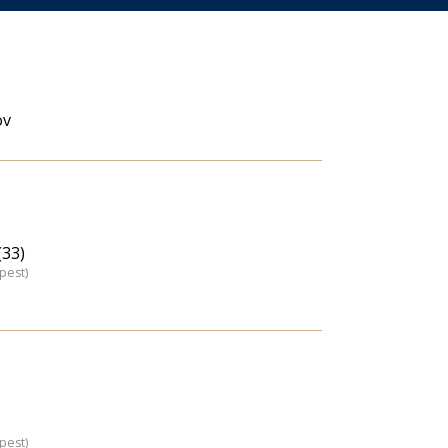
ov
33)
pest)
pest)