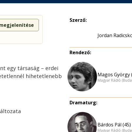
Szerző:
 megjelenítése
Jordan Radicsk
Rendező:
t egy társaság – erdei
Magos György (
etetlennél hihetetlenebb
Magyar Rádió (Buda
Dramaturg:
áltozata
Bárdos Pál (45)
Magyar Rádió (Buda