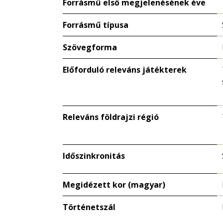
Forrásmű első megjelenésének éve
Forrásmű típusa
Szövegforma
Előforduló releváns játékterek
Releváns földrajzi régió
Időszinkronitás
Megidézett kor (magyar)
Történetszál