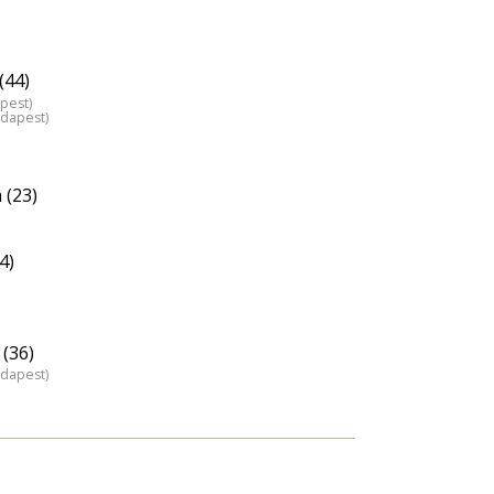
(44)
pest)
udapest)
 (23)
4)
(36)
udapest)