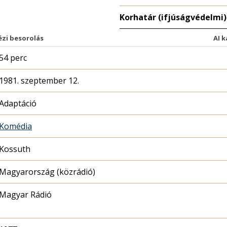
Korhatár (ifjúságvédelmi)
ézi besorolás
AI 
54 perc
1981. szeptember 12.
Adaptáció
Komédia
Kossuth
Magyarország (közrádió)
Magyar Rádió